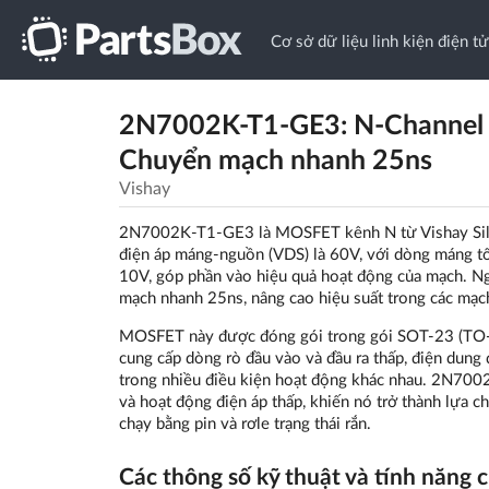
Cơ sở dữ liệu linh kiện điện tử
2N7002K-T1-GE3: N-Channel 
Chuyển mạch nhanh 25ns
Vishay
2N7002K-T1-GE3 là MOSFET kênh N từ Vishay Silic
điện áp máng-nguồn (VDS) là 60V, với dòng máng tối 
10V, góp phần vào hiệu quả hoạt động của mạch. Ngo
mạch nhanh 25ns, nâng cao hiệu suất trong các mạc
MOSFET này được đóng gói trong gói SOT-23 (TO-2
cung cấp dòng rò đầu vào và đầu ra thấp, điện dung
trong nhiều điều kiện hoạt động khác nhau. 2N700
và hoạt động điện áp thấp, khiến nó trở thành lựa ch
chạy bằng pin và rơle trạng thái rắn.
Các thông số kỹ thuật và tính năng 