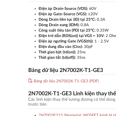
Điện áp Drain-Source (VDS):
60V
Điện áp Gate-Source (VGS):
±20V
Dòng Drain liên tục (ID) tại 25°C:
0.3A
Dòng Drain xung (IDM):
0.8A
Công suất tiêu tán (PD) tại 25°C:
0.35W
Điện trở dẫn (RDS(on)) tại VGS = 10V:
2 Oh
Điện áp ngưỡng Gate (VGS(th)):
1 - 2.5V
Điện dung đầu vào (Ciss):
30pF
Thời gian bật (td(on)):
25ns
Thời gian tắt (td(off)):
35ns
Bảng dữ liệu 2N7002K-T1-GE3
Bảng dữ liệu 2N7002K-T1-GE3 (PDF)
2N7002K-T1-GE3 Linh kiện thay thế
Các linh kiện thay thế tương đương có thể dùng
trước tiên
2N7002P,215 (Nexperia): MOSFET kênh N rã