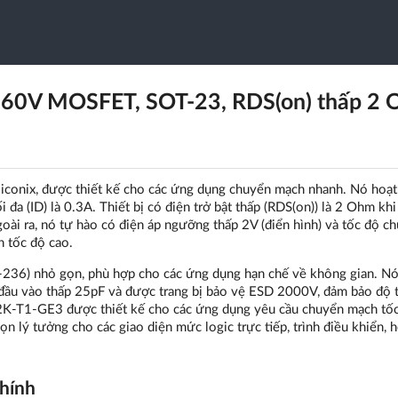
60V MOSFET, SOT-23, RDS(on) thấp 2 
onix, được thiết kế cho các ứng dụng chuyển mạch nhanh. Nó hoạt
đa (ID) là 0.3A. Thiết bị có điện trở bật thấp (RDS(on)) là 2 Ohm khi
ài ra, nó tự hào có điện áp ngưỡng thấp 2V (điển hình) và tốc độ c
h tốc độ cao.
36) nhỏ gọn, phù hợp cho các ứng dụng hạn chế về không gian. Nó
 đầu vào thấp 25pF và được trang bị bảo vệ ESD 2000V, đảm bảo độ t
2K-T1-GE3 được thiết kế cho các ứng dụng yêu cầu chuyển mạch tố
ọn lý tưởng cho các giao diện mức logic trực tiếp, trình điều khiển, 
chính