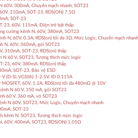
 N 60V, 300mA, Chuyển mạch nhanh, SOT23
 60V, 210mA, SOT-23, RDS(ON) 7.5Ω
00mA, SOT-23
23, 60V, 115mA, Điện trở bật thấp
ăng cường kênh N, 60V, 380mA, SOT23
 N, 60V, 0.3A, RDS(on) tối đa 3Ω, Mức Logic, Chuyển mạch nhan
h N, 60V, 360mA, gói SOT23
, 310mA, SOT-23, RDS(on) thấp
N 60 V, SOT23, Tương thích mức logic
23, 60V, 380mA, RDS(on) thấp
80mA, SOT-23, Bảo vệ ESD
 (D-S), VGS(th) 1-2.5V, ID 0.115A
 MOSFET, 60V, 1.2A, RDS(on) tối đa 480mΩ @ 10V
ênh N 60 V, 350 mA, gói SOT23
nh 60 V, 360 mA, vỏ SOT23
nh N 60V, SOT23, Mức Logic, Chuyển mạch nhanh
200mA, SOT-23
 kênh N, SOT23, Tương thích mức logic
N, 60V, 400mA, SOT23, RDS(ON) 1.05Ω