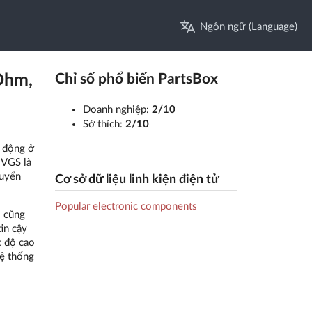
Ngôn ngữ (Language)
Ohm,
Chỉ số phổ biến PartsBox
Doanh nghiệp:
2/10
Sở thích:
2/10
 động ở
 VGS là
huyển
Cơ sở dữ liệu linh kiện điện tử
Popular electronic components
 cũng
in cậy
c độ cao
hệ thống