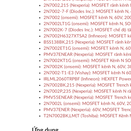
2N7002,215 (Nexperia): MOSFET rãnh kênh
2N7002-7-F (Diodes Inc.): MOSFET kênh N,
2N7002 (onsemi): MOSFET kênh N, 60V, 2
2N7002LT1G (onsemi): MOSFET kênh N, SOT-
2N7002K-7 (Diodes Inc.): MOSFET chế độ t
2N7002H6327XTSA2 (Infineon): MOSFET kênh
BSS138BK,215 (Nexperia): MOSFET rãnh kên
2N7002ET1G (onsemi): MOSFET kênh N, 60V
PMV37ENEAR (Nexperia): MOSFET rãnh kênh 
2N7002KT1G (onsemi): MOSFET Kênh N SOT-
2N7002K (onsemi): MOSFET kênh N, 60V, 3
2N7002-T1-E3 (Vishay): MOSFET kênh N 60-V
IRLML2060TRPBF (Infineon): HEXFET Power
2N7002BK,215 (Nexperia): MOSFET Trench k
2N7002P,235 (Nexperia): MOSFET kênh N rã
PMV55ENEAR (Nexperia): MOSFET Trench kê
2N7002L (onsemi): MOSFET kênh N, 60V, 
PMV37ENER (Nexperia): 60V, MOSFET Trench
T2N7002BK,LM(T (Toshiba): MOSFET Kênh 
Ứng dụng