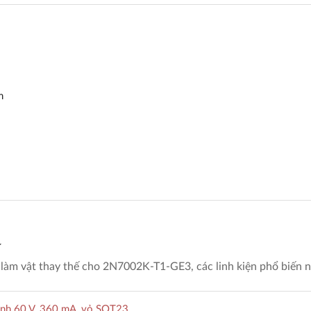
m
 làm vật thay thế cho 2N7002K-T1-GE3, các linh kiện phổ biến 
nh 60 V, 360 mA, vỏ SOT23