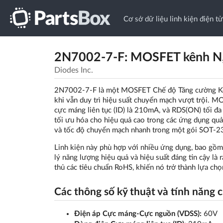
Cơ sở dữ liệu linh kiện điện tử
2N7002-7-F: MOSFET kênh N,
Diodes Inc.
2N7002-7-F là một MOSFET Chế độ Tăng cường Kênh 
khi vẫn duy trì hiệu suất chuyển mạch vượt trội. 
cực máng liên tục (ID) là 210mA, và RDS(ON) tối đa
tối ưu hóa cho hiệu quả cao trong các ứng dụng quả
và tốc độ chuyển mạch nhanh trong một gói SOT-23
Linh kiện này phù hợp với nhiều ứng dụng, bao gồm
lý năng lượng hiệu quả và hiệu suất đáng tin cậy là
thủ các tiêu chuẩn RoHS, khiến nó trở thành lựa ch
Các thông số kỹ thuật và tính năng 
Điện áp Cực máng-Cực nguồn (VDSS):
60V