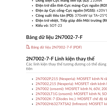
Dòng điện Cực máng liên tục (ID):
210mA
Điện trở dẫn tĩnh Cực máng-Cực nguồn (RDS
Điện áp Cực cổng-Cực nguồn (VGSS):
±20V l
Công suất tiêu tán (PD):
370mW tại TA=25°
Điện trở nhiệt, Tiếp giáp đến Môi trường (R
Kiểu vỏ:
SOT-23
Bảng dữ liệu 2N7002-7-F
Bảng dữ liệu 2N7002-7-F (PDF)
2N7002-7-F Linh kiện thay thế
Các linh kiện thay thế tương đương có thể dùng 
tiên
2N7002P,215 (Nexperia): MOSFET kênh N rã
2N7002,215 (Nexperia): MOSFET rãnh kênh
2N7002 (onsemi): MOSFET kênh N, 60V, 2
2N7002LT1G (onsemi): MOSFET kênh N, SOT-
2N7002K-7 (Diodes Inc.): MOSFET chế độ t
2N7002H6327XTSA2 (Infineon): MOSFET kênh