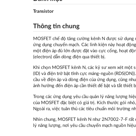
Transistor
Thông tin chung
MOSFET chế độ tăng cường kênh N được sử dụng rộng
ứng dụng chuyển mạch. Các linh kiện này hoạt động
một điện áp đủ lớn được đặt vào cực cổng, hoạt độn
(electron) dẫn dòng điện qua thiết bị.
Khi chọn MOSFET kênh N, các kỹ sư xem xét một s
(ID) và điện trở bật tĩnh cực máng-nguồn (RDS(ON))
cầu về điện áp và dòng điện của ứng dụng, cũng như
ảnh hưởng đến điện áp cần thiết để bật và tắt thiết b
Trong các ứng dụng yêu cầu quản lý năng lượng hi
của MOSFET đặc biệt có giá trị. Kích thước gói nhỏ
Ngoài ra, việc tuân thủ các tiêu chuẩn môi trường n
Nhìn chung, MOSFET kênh N như 2N7002-7-F rất cần
lý năng lượng, nơi yêu cầu chuyển mạch nguồn hiệu 