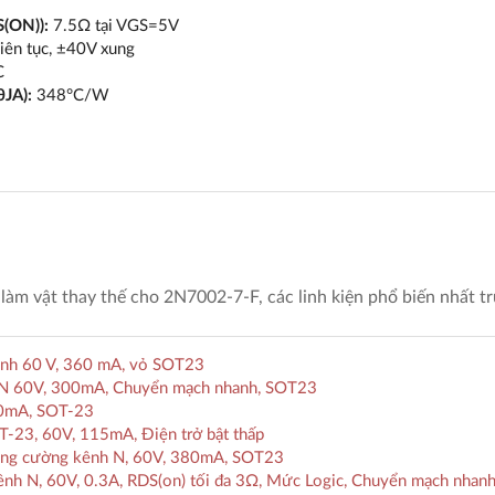
(ON)):
7.5Ω tại VGS=5V
iên tục, ±40V xung
C
θJA):
348°C/W
làm vật thay thế cho 2N7002-7-F, các linh kiện phổ biến nhất t
nh 60 V, 360 mA, vỏ SOT23
 N 60V, 300mA, Chuyển mạch nhanh, SOT23
00mA, SOT-23
23, 60V, 115mA, Điện trở bật thấp
ăng cường kênh N, 60V, 380mA, SOT23
 N, 60V, 0.3A, RDS(on) tối đa 3Ω, Mức Logic, Chuyển mạch nhan