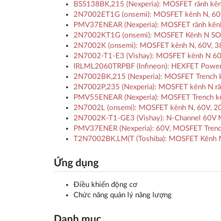
BSS138BK,215 (Nexperia): MOSFET rãnh kên
2N7002ET1G (onsemi): MOSFET kênh N, 60V
PMV37ENEAR (Nexperia): MOSFET rãnh kênh 
2N7002KT1G (onsemi): MOSFET Kênh N SOT-
2N7002K (onsemi): MOSFET kênh N, 60V, 3
2N7002-T1-E3 (Vishay): MOSFET kênh N 60-V
IRLML2060TRPBF (Infineon): HEXFET Power
2N7002BK,215 (Nexperia): MOSFET Trench k
2N7002P,235 (Nexperia): MOSFET kênh N rã
PMV55ENEAR (Nexperia): MOSFET Trench kê
2N7002L (onsemi): MOSFET kênh N, 60V, 
2N7002K-T1-GE3 (Vishay): N-Channel 60V 
PMV37ENER (Nexperia): 60V, MOSFET Trench
T2N7002BK,LM(T (Toshiba): MOSFET Kênh 
Ứng dụng
Điều khiển động cơ
Chức năng quản lý năng lượng
Danh mục