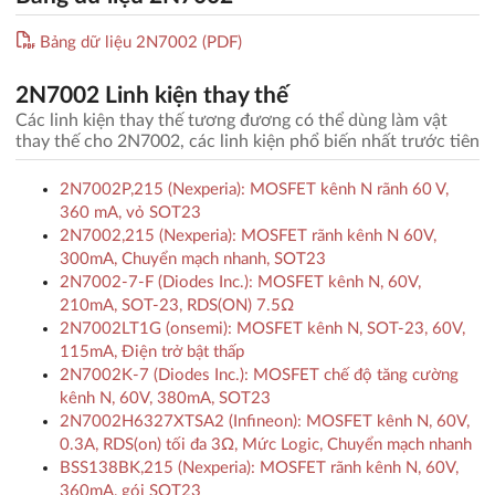
Bảng dữ liệu 2N7002 (PDF)
2N7002 Linh kiện thay thế
Các linh kiện thay thế tương đương có thể dùng làm vật
thay thế cho 2N7002, các linh kiện phổ biến nhất trước tiên
2N7002P,215 (Nexperia): MOSFET kênh N rãnh 60 V,
360 mA, vỏ SOT23
2N7002,215 (Nexperia): MOSFET rãnh kênh N 60V,
300mA, Chuyển mạch nhanh, SOT23
2N7002-7-F (Diodes Inc.): MOSFET kênh N, 60V,
210mA, SOT-23, RDS(ON) 7.5Ω
2N7002LT1G (onsemi): MOSFET kênh N, SOT-23, 60V,
115mA, Điện trở bật thấp
2N7002K-7 (Diodes Inc.): MOSFET chế độ tăng cường
kênh N, 60V, 380mA, SOT23
2N7002H6327XTSA2 (Infineon): MOSFET kênh N, 60V,
0.3A, RDS(on) tối đa 3Ω, Mức Logic, Chuyển mạch nhanh
BSS138BK,215 (Nexperia): MOSFET rãnh kênh N, 60V,
360mA, gói SOT23