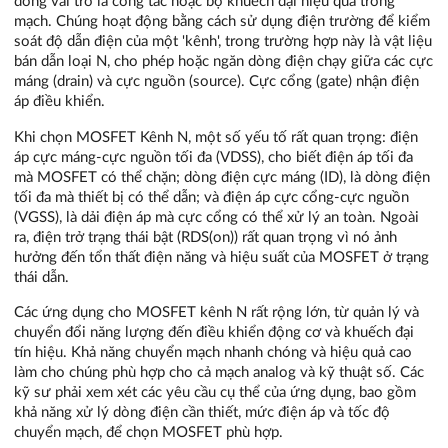
đóng vai trò là công tắc hoặc bộ khuếch đại hiệu quả trong
mạch. Chúng hoạt động bằng cách sử dụng điện trường để kiểm
soát độ dẫn điện của một 'kênh', trong trường hợp này là vật liệu
bán dẫn loại N, cho phép hoặc ngăn dòng điện chạy giữa các cực
máng (drain) và cực nguồn (source). Cực cổng (gate) nhận điện
áp điều khiển.
Khi chọn MOSFET Kênh N, một số yếu tố rất quan trọng: điện
áp cực máng-cực nguồn tối đa (VDSS), cho biết điện áp tối đa
mà MOSFET có thể chặn; dòng điện cực máng (ID), là dòng điện
tối đa mà thiết bị có thể dẫn; và điện áp cực cổng-cực nguồn
(VGSS), là dải điện áp mà cực cổng có thể xử lý an toàn. Ngoài
ra, điện trở trạng thái bật (RDS(on)) rất quan trọng vì nó ảnh
hưởng đến tổn thất điện năng và hiệu suất của MOSFET ở trạng
thái dẫn.
Các ứng dụng cho MOSFET kênh N rất rộng lớn, từ quản lý và
chuyển đổi năng lượng đến điều khiển động cơ và khuếch đại
tín hiệu. Khả năng chuyển mạch nhanh chóng và hiệu quả cao
làm cho chúng phù hợp cho cả mạch analog và kỹ thuật số. Các
kỹ sư phải xem xét các yêu cầu cụ thể của ứng dụng, bao gồm
khả năng xử lý dòng điện cần thiết, mức điện áp và tốc độ
chuyển mạch, để chọn MOSFET phù hợp.