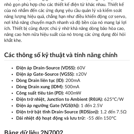
nhỏ gọn phù hợp cho các thiết kế điện tử khác nhau. Thiết kế
của nó nhắm đến các ứng dụng yêu cầu quản lý và kiểm soát
năng lượng hiệu quả, chẳng hạn như điều khiển động cơ servo,
nơi khả năng chuyển mạch nhanh và độ bền của nó mang lại lợi
ích. Thiết bị cũng được chú ý nhờ khả năng dòng bão hòa cao,
nâng cao hơn nữa hiệu suất của nó trong các ứng dụng đòi hỏi
khắt khe.
Các thông số kỹ thuật và tính năng chính
Điện áp Drain-Source (VDSS):
60V
Điện áp Gate-Source (VGSS):
±20V
Dòng Drain liên tục (ID):
200mA
Dòng Drain xung (IDM):
500mA
Công suất tiêu tán (PD):
400mW
Điện trở nhiệt, Junction to Ambient (RθJA):
625°C/W
Điện áp ngưỡng Gate (VGS(th)):
1 đến 2.5V
Điện trở bật tĩnh Drain-Source (RDS(on)):
1.2 đến 7.5Ω
Dải nhiệt độ hoạt động và lưu trữ:
-55 đến 150°C
Bảng dữ liệu 2N7002