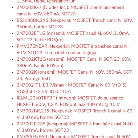
115mA, Faible Résistance On
2N7002K-7 (Diodes Inc.): MOSFET à enrichissement
canal N, 60V, 380mA, SOT23
BSS138BK,215 (Nexperia): MOSFET Trench canal N, 60V,
360mA, boîtier SOT23
2N7002ET1G (onsemi): MOSFET canal N, 60V, 310mA,
SOT-23, faible RDS(on)
PMV37ENEAR (Nexperia): MOSFET à tranchée canal N,
60 V, SOT23, compatible niveau logique
2N7002KT1G (onsemi): MOSFET Canal N SOT-23, 60V,
380mA, Faible RDS(on)
2N7002K (onsemi): MOSFET Canal N, 60V, 380mA, SOT-
23, Protégé ESD
2N7002-T1-E3 (Vishay): MOSFET Canal N 60-V (D-S),
VGS(th) 1-2.5V, ID 0.115A
IRLML2060TRPBF (Infineon): MOSFET de puissance
HEXFET, 60 V, 1,2 A, RDS(on) max 480 mΩ @ 10 V
2N7002BK,215 (Nexperia): MOSFET Trench à canal N 60
V, 350 mA, boîtier SOT23
2N7002P,235 (Nexperia): MOSFET à tranchée canal N 60
V, 360 mA, boîtier SOT23
PMV55ENEAR (Nexperia): MOSFET Trench canal N 60V,