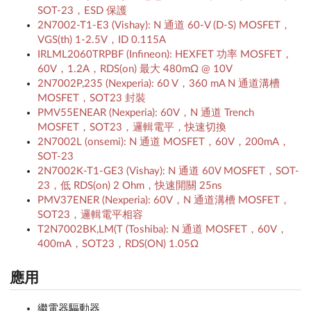
SOT-23，ESD 保護
2N7002-T1-E3 (Vishay): N 通道 60-V (D-S) MOSFET，
VGS(th) 1-2.5V，ID 0.115A
IRLML2060TRPBF (Infineon): HEXFET 功率 MOSFET，
60V，1.2A，RDS(on) 最大 480mΩ @ 10V
2N7002P,235 (Nexperia): 60 V，360 mA N 通道溝槽
MOSFET，SOT23 封裝
PMV55ENEAR (Nexperia): 60V，N 通道 Trench
MOSFET，SOT23，邏輯電平，快速切換
2N7002L (onsemi): N 通道 MOSFET，60V，200mA，
SOT-23
2N7002K-T1-GE3 (Vishay): N 通道 60V MOSFET，SOT-
23，低 RDS(on) 2 Ohm，快速開關 25ns
PMV37ENER (Nexperia): 60V，N 通道溝槽 MOSFET，
SOT23，邏輯電平相容
T2N7002BK,LM(T (Toshiba): N 通道 MOSFET，60V，
400mA，SOT23，RDS(ON) 1.05Ω
應用
繼電器驅動器