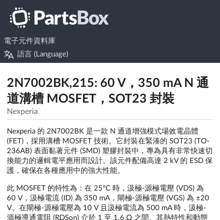
電子元件資料庫
語言 (Language)
2N7002BK,215: 60 V，350 mA N 通
道溝槽 MOSFET，SOT23 封裝
Nexperia
Nexperia 的 2N7002BK 是一款 N 通道增強模式場效電晶體
(FET)，採用溝槽 MOSFET 技術。它封裝在緊湊的 SOT23 (TO-
236AB) 表面黏著元件 (SMD) 塑膠封裝中，專為具有非常快速切
換能力的邏輯電平應用而設計。該元件配備高達 2 kV 的 ESD 保
護，確保在各種應用中的強大性能。
此 MOSFET 的特性為：在 25°C 時，汲極-源極電壓 (VDS) 為
60 V，汲極電流 (ID) 為 350 mA，閘極-源極電壓 (VGS) 為 ±20
V。在閘極-源極電壓為 10 V 且汲極電流為 500 mA 時，汲極-
源極導通電阻 (RDSon) 介於 1 至 1.6 Ω 之間。其熱特性和動態