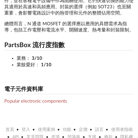
件，並在各種電子設備中作為開關使用。它們快速切換的能力使
其適用於高速和高頻應用。封裝的選擇（例如 SOT23）也至關
重要，會影響電路設計中的熱管理和元件的整體佔用空間。
總體而言，N 通道 MOSFET 的選擇應以應用的具體需求為指
導，包括工作電壓和電流水平、開關速度、熱考量和封裝限制。
PartsBox 流行度指數
業務：
3/10
業餘愛好：
1/10
電子元件資料庫
Popular electronic components
首頁
登入
使用案例
功能
定價
語言
使用者指南
API
常見問題
資源
部落格
支援
條款
隱私權