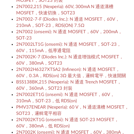
MOSFET，SOT23 封裝
2N7002,215 (Nexperia): 60V, 300mA N 通道溝槽
MOSFET，快速切換，SOT23
2N7002-7-F (Diodes Inc.): N 通道 MOSFET，60V，
210mA，SOT-23，RDS(ON) 7.5Ω
2N7002 (onsemi): N 通道 MOSFET，60V，200mA，
SOT-23
2N7002LT1G (onsemi): N 通道 MOSFET，SOT-23，
60V，115mA，低導通電阻
2N7002K-7 (Diodes Inc.): N 通道增強模式 MOSFET，
60V，380mA，SOT23
2N7002H6327XTSA2 (Infineon): N 通道 MOSFET，
60V，0.3A，RDS(on) 3Ω 最大值，邏輯電平，快速開關
BSS138BK,215 (Nexperia): N 通道 Trench MOSFET，
60V，360mA，SOT23 封裝
2N7002ET1G (onsemi): N 通道 MOSFET，60V，
310mA，SOT-23，低 RDS(on)
PMV37ENEAR (Nexperia): 60 V，N 通道溝槽 MOSFET，
SOT23，邏輯電平相容
2N7002KT1G (onsemi): N 通道 SOT-23 MOSFET，
60V，380mA，低 RDS(on)
2N7002K (onsemi): N 通道 MOSFET，60V，380mA，