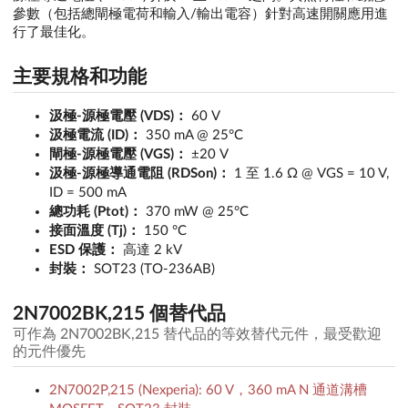
參數（包括總閘極電荷和輸入/輸出電容）針對高速開關應用進
行了最佳化。
主要規格和功能
汲極-源極電壓 (VDS)：
60 V
汲極電流 (ID)：
350 mA @ 25°C
閘極-源極電壓 (VGS)：
±20 V
汲極-源極導通電阻 (RDSon)：
1 至 1.6 Ω @ VGS = 10 V,
ID = 500 mA
總功耗 (Ptot)：
370 mW @ 25°C
接面溫度 (Tj)：
150 °C
ESD 保護：
高達 2 kV
封裝：
SOT23 (TO-236AB)
2N7002BK,215 個替代品
可作為 2N7002BK,215 替代品的等效替代元件，最受歡迎
的元件優先
2N7002P,215 (Nexperia): 60 V，360 mA N 通道溝槽