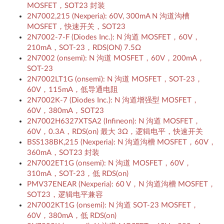
MOSFET，SOT23 封装
2N7002,215 (Nexperia): 60V, 300mA N 沟道沟槽
MOSFET，快速开关，SOT23
2N7002-7-F (Diodes Inc.): N 沟道 MOSFET，60V，
210mA，SOT-23，RDS(ON) 7.5Ω
2N7002 (onsemi): N 沟道 MOSFET，60V，200mA，
SOT-23
2N7002LT1G (onsemi): N 沟道 MOSFET，SOT-23，
60V，115mA，低导通电阻
2N7002K-7 (Diodes Inc.): N 沟道增强型 MOSFET，
60V，380mA，SOT23
2N7002H6327XTSA2 (Infineon): N 沟道 MOSFET，
60V，0.3A，RDS(on) 最大 3Ω，逻辑电平，快速开关
BSS138BK,215 (Nexperia): N 沟道沟槽 MOSFET，60V，
360mA，SOT23 封装
2N7002ET1G (onsemi): N 沟道 MOSFET，60V，
310mA，SOT-23，低 RDS(on)
PMV37ENEAR (Nexperia): 60 V，N 沟道沟槽 MOSFET，
SOT23，逻辑电平兼容
2N7002KT1G (onsemi): N 沟道 SOT-23 MOSFET，
60V，380mA，低 RDS(on)