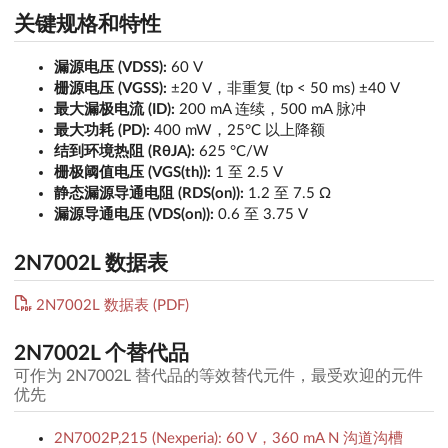
关键规格和特性
漏源电压 (VDSS):
60 V
栅源电压 (VGSS):
±20 V，非重复 (tp < 50 ms) ±40 V
最大漏极电流 (ID):
200 mA 连续，500 mA 脉冲
最大功耗 (PD):
400 mW，25°C 以上降额
结到环境热阻 (RθJA):
625 °C/W
栅极阈值电压 (VGS(th)):
1 至 2.5 V
静态漏源导通电阻 (RDS(on)):
1.2 至 7.5 Ω
漏源导通电压 (VDS(on)):
0.6 至 3.75 V
2N7002L 数据表
2N7002L 数据表 (PDF)
2N7002L 个替代品
可作为 2N7002L 替代品的等效替代元件，最受欢迎的元件
优先
2N7002P,215 (Nexperia): 60 V，360 mA N 沟道沟槽