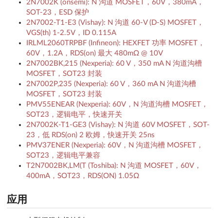
2N7002K (onsemi): N 沟道 MOSFET，60V，380mA，
SOT-23，ESD 保护
2N7002-T1-E3 (Vishay): N 沟道 60-V (D-S) MOSFET，
VGS(th) 1-2.5V，ID 0.115A
IRLML2060TRPBF (Infineon): HEXFET 功率 MOSFET，
60V，1.2A，RDS(on) 最大 480mΩ @ 10V
2N7002BK,215 (Nexperia): 60 V，350 mA N 沟道沟槽
MOSFET，SOT23 封装
2N7002P,235 (Nexperia): 60 V，360 mA N 沟道沟槽
MOSFET，SOT23 封装
PMV55ENEAR (Nexperia): 60V，N 沟道沟槽 MOSFET，
SOT23，逻辑电平，快速开关
2N7002K-T1-GE3 (Vishay): N 沟道 60V MOSFET，SOT-
23，低 RDS(on) 2 欧姆，快速开关 25ns
PMV37ENER (Nexperia): 60V，N 沟道沟槽 MOSFET，
SOT23，逻辑电平兼容
T2N7002BK,LM(T (Toshiba): N 沟道 MOSFET，60V，
400mA，SOT23，RDS(ON) 1.05Ω
应用