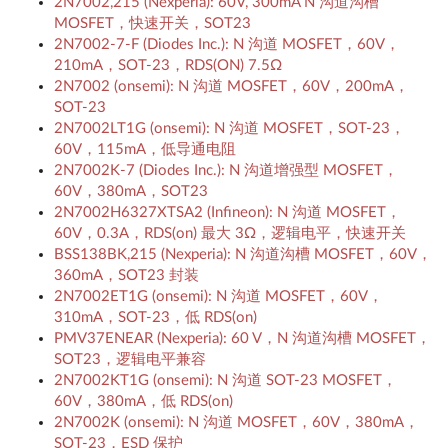
2N7002,215 (Nexperia): 60V, 300mA N 沟道沟槽
MOSFET，快速开关，SOT23
2N7002-7-F (Diodes Inc.): N 沟道 MOSFET，60V，
210mA，SOT-23，RDS(ON) 7.5Ω
2N7002 (onsemi): N 沟道 MOSFET，60V，200mA，
SOT-23
2N7002LT1G (onsemi): N 沟道 MOSFET，SOT-23，
60V，115mA，低导通电阻
2N7002K-7 (Diodes Inc.): N 沟道增强型 MOSFET，
60V，380mA，SOT23
2N7002H6327XTSA2 (Infineon): N 沟道 MOSFET，
60V，0.3A，RDS(on) 最大 3Ω，逻辑电平，快速开关
BSS138BK,215 (Nexperia): N 沟道沟槽 MOSFET，60V，
360mA，SOT23 封装
2N7002ET1G (onsemi): N 沟道 MOSFET，60V，
310mA，SOT-23，低 RDS(on)
PMV37ENEAR (Nexperia): 60 V，N 沟道沟槽 MOSFET，
SOT23，逻辑电平兼容
2N7002KT1G (onsemi): N 沟道 SOT-23 MOSFET，
60V，380mA，低 RDS(on)
2N7002K (onsemi): N 沟道 MOSFET，60V，380mA，
SOT-23，ESD 保护