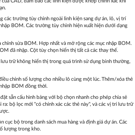
ể của CAD, đảm bảo các linh kiện được khớp chính xác khi
ạn.
g các trường tùy chỉnh ngoài linh kiện sang dự án, lô, vị trí
 nhập BOM. Các trường tùy chỉnh hiện xuất hiện dưới dạng
p và chỉnh sửa BOM. Hợp nhất và mở rộng các mục nhập BOM.
M đã nhập. Cột tùy chọn hiển thị tất cả các thay thế.
ã lưu trữ không hiển thị trong quá trình sử dụng bình thường,
 điều chỉnh số lượng cho nhiều lô cùng một lúc. Thêm/xóa thẻ
 nhập BOM đồng thời.
i đặt sẵn cấu hình bảng với bộ chọn nhanh cho phép chia sẻ
ra: bộ lọc mới "có chính xác các thẻ này", và các vị trí lưu trữ
được.
n cục bộ trong danh sách mua hàng và định giá dự án. Các
số lượng trong kho.