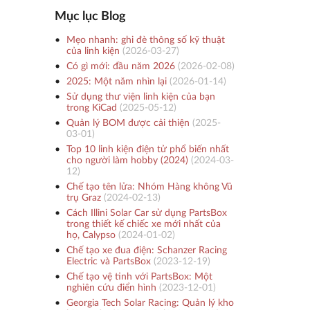
Mục lục Blog
Mẹo nhanh: ghi đè thông số kỹ thuật
của linh kiện
(
2026-03-27
)
Có gì mới: đầu năm 2026
(
2026-02-08
)
2025: Một năm nhìn lại
(
2026-01-14
)
Sử dụng thư viện linh kiện của bạn
trong KiCad
(
2025-05-12
)
Quản lý BOM được cải thiện
(
2025-
03-01
)
Top 10 linh kiện điện tử phổ biến nhất
cho người làm hobby (2024)
(
2024-03-
12
)
Chế tạo tên lửa: Nhóm Hàng không Vũ
trụ Graz
(
2024-02-13
)
Cách Illini Solar Car sử dụng PartsBox
trong thiết kế chiếc xe mới nhất của
họ, Calypso
(
2024-01-02
)
Chế tạo xe đua điện: Schanzer Racing
Electric và PartsBox
(
2023-12-19
)
Chế tạo vệ tinh với PartsBox: Một
nghiên cứu điển hình
(
2023-12-01
)
Georgia Tech Solar Racing: Quản lý kho