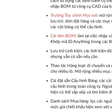
cách sử dụng các định danh cụ th
nhập BOM từ công cụ CAD của b
Trường Tùy chỉnh Mọi nơi
: mở rộn
lưu trữ, đơn đặt hàng và các mục
các cột bảng có thể cấu hình.
Cải tiến BOM
: làm lại việc nhậ
Khớp mã ID Anything trong các BO
Lưu trữ Linh kiện: các linh kiện đ
nhưng vẫn có sẵn nếu cần.
Thao tác Hàng loạt: di chuyển và
cho nhiều lô. Mở rộng nhiều mục
Cài đặt sẵn Cấu hình Bảng: các cà
cấu hình trong toàn công ty. Ngoài 
hiện có thể sắp xếp và tìm kiếm 
Danh sách Mua hàng: lọc các nguồ
mức giá chiết khấu hiện xem xét 