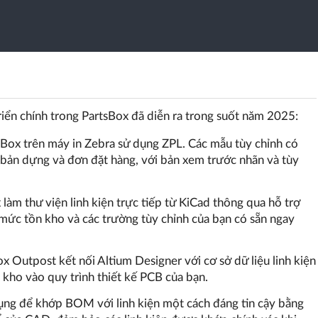
i
iển chính trong PartsBox đã diễn ra trong suốt năm 2025:
rtsBox trên máy in Zebra sử dụng ZPL. Các mẫu tùy chỉnh có
trữ, bản dựng và đơn đặt hàng, với bản xem trước nhãn và tùy
 làm thư viện linh kiện trực tiếp từ KiCad thông qua hỗ trợ
 mức tồn kho và các trường tùy chỉnh của bạn có sẵn ngay
ox Outpost kết nối Altium Designer với cơ sở dữ liệu linh kiện
 kho vào quy trình thiết kế PCB của bạn.
g để khớp BOM với linh kiện một cách đáng tin cậy bằng