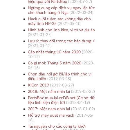
hiệu quả với PartsBox
(
2023-09-27
)
Ngừng cung cấp dịch vụ ngay lập tức
cho khách hàng ở Nga
(
2022-02-24
)
Hack cuối tuần: sạc không dây cho
máy tính HP-25
(
2021-05-10
)
Hình ảnh cho linh kiện, vị trí và dự án
(
2021-01-27
)
Lưu ý: thay đổi trong các bản dựng ⚡️
(
2021-01-12
)
Cập nhật tháng 10 năm 2020
(
2020-
10-12
)
Có gì mới: Tháng 5 năm 2020
(
2020-
05-16
)
Chọn đầu nối gỡ lỗi/lập trình cho vi
điều khiển
(
2019-03-28
)
KiCon 2019
(
2019-03-27
)
2018: Một năm nhìn lại
(
2019-03-22
)
PartsBox mua lại ecDB.net (Cơ sở dữ
liệu linh kiện điện tử)
(
2018-04-19
)
2017: Một năm nhìn lại
(
2018-01-09
)
Hỗ trợ máy quét mã vạch
(
2017-06-
18
)
Tài nguyên cho các công ty khởi