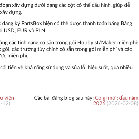
 đoạn xây dựng dưới dạng các cột có thể cấu hình, giúp dễ
 xây dựng.
c đăng ký PartsBox hiện có thể được thanh toán bằng Bảng
ài USD, EUR và PLN.
ng các tính năng có sẵn trong gói Hobbyist/Maker miễn phí:
c gói, các trường tùy chỉnh có sẵn trong gói miễn phí và các
ợc miễn phí.
 cải tiến về khả năng sử dụng và sửa lỗi hiệu suất, quá nhiều
ư viện
Các bài đăng blog sau này:
Có gì mới: đầu năm
5-12
)
2026
(
2026-02-08
)