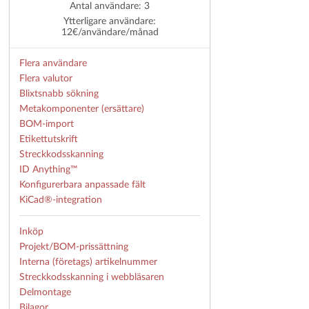
Antal användare: 3
Ytterligare användare:
12€/användare/månad
Flera användare
Flera valutor
Blixtsnabb sökning
Metakomponenter (ersättare)
BOM-import
Etikettutskrift
Streckkodsskanning
ID Anything™
Konfigurerbara anpassade fält
KiCad®-integration
Inköp
Projekt/BOM-prissättning
Interna (företags) artikelnummer
Streckkodsskanning i webbläsaren
Delmontage
Bilagor