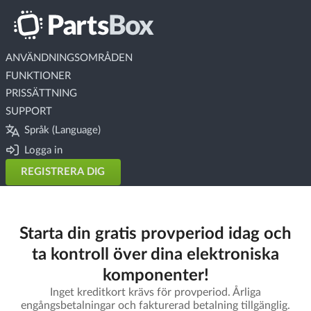
ANVÄNDNINGSOMRÅDEN
FUNKTIONER
PRISSÄTTNING
SUPPORT
Språk (Language)
Logga in
REGISTRERA DIG
Starta din gratis provperiod idag och
ta kontroll över dina elektroniska
komponenter!
Inget kreditkort krävs för provperiod. Årliga
engångsbetalningar och fakturerad betalning tillgänglig.