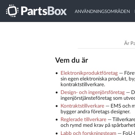
ANVÄNDNINGSOMRÅDEN
Är Pa
Vem du är
Elektronikproduktföretag
—
Före
sin egen elektroniska produkt, by
kontraktstillverkare.
Design- och ingenjörsföretag
—
D
ingenjörstjänsteföretag som utvec
Kontraktstillverkare
—
EMS och m
bygger andra företags designer.
Reglerade tillverkare
—
Tillverkar
och rymd med krav på spårbarhet 
Labb och forskningsteam
—
FoU-l