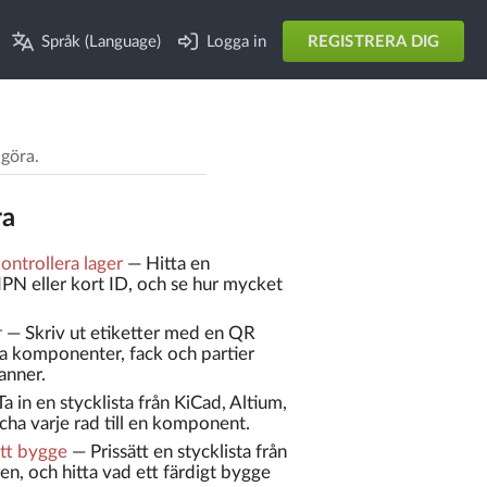
Språk (Language)
Logga in
REGISTRERA DIG
 göra.
ra
ntrollera lager
—
Hitta en
N eller kort ID, och se hur mycket
r
—
Skriv ut etiketter med en QR
na komponenter, fack och partier
anner.
Ta in en stycklista från KiCad, Altium,
ha varje rad till en komponent.
ett bygge
—
Prissätt en stycklista från
en, och hitta vad ett färdigt bygge