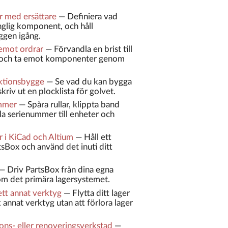
 med ersättare
—
Definiera vad
nglig komponent, och håll
ggen igång.
emot ordrar
—
Förvandla en brist till
, och ta emot komponenter genom
uktionsbygge
—
Se vad du kan bygga
kriv ut en plocklista för golvet.
ummer
—
Spåra rullar, klippta band
ela serienummer till enheter och
i KiCad och Altium
—
Håll ett
sBox och använd det inuti ditt
—
Driv PartsBox från dina egna
m det primära lagersystemet.
 ett annat verktyg
—
Flytta ditt lager
t annat verktyg utan att förlora lager
ons- eller renoveringsverkstad
—