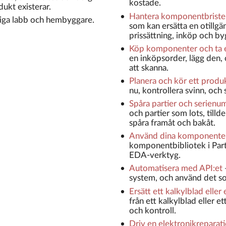
kostade.
ukt existerar.
Hantera komponentbrister
iga labb och hembyggare.
som kan ersätta en otillgä
prissättning, inköp och by
Köp komponenter och ta 
en inköpsorder, lägg den
att skanna.
Planera och kör ett prod
nu, kontrollera svinn, och s
Spåra partier och serien
och partier som lots, tilld
spåra framåt och bakåt.
Använd dina komponenter 
komponentbibliotek i Part
EDA-verktyg.
Automatisera med API:et
system, och använd det so
Ersätt ett kalkylblad eller
från ett kalkylblad eller et
och kontroll.
Driv en elektronikreparati