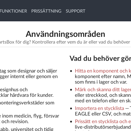
FUNKTIONER
PRISSÄTTNING
SUPPORT
Användningsområden
rtsBox för dig? Kontrollera efter vem du är eller vad du behöver
Vad du behöver gö
tag som designar och säljer
Hitta en komponent och ko
gger internt eller genom en
komponent efter namn, MP
som finns i lager och var.
esignhus och
Märk och skanna ditt lage
klar hårdvara för kunder.
eller streckkod, och skan
med en telefon eller en sk
onteringsverkstäder som
Importera en stycklista
—
EAGLE eller CSV, och matc
e inom medicin, flyg, försvar
och revision.
Prissätt en stycklista och 
live-distributörserbjudand
abb, universitet och tidig