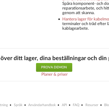
Spåra komponent- och don
reparationsarbete, och hi
genom att skanna.
Hantera lager för kabelm
terminaler och tråd efter l
kablagearbete.
 över ditt lager, dina beställningar och di
PROVA DEMON
Planer & priser
ttning
Språk
Användarhandbok
API
FAQ
Resurser
Bl