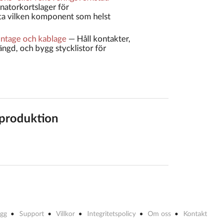
atorkortslager för
tta vilken komponent som helst
ontage och kablage
—
Håll kontakter,
ängd, och bygg stycklistor för
n produktion
ogg
Support
Villkor
Integritetspolicy
Om oss
Kontakt