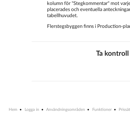
kolumn för "Stegkommentar" mot varj
placerades och eventuella anteckningar 
tabellhuvudet.
Flerstegsbyggen finns i Production-pla
Ta kontroll
Hem
Logga in
Användningsområden
Funktioner
Prissä