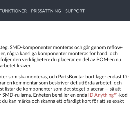
FUNKTIONER
PRISSÄTTNING
SUPPORT
da steg. SMD-komponenter monteras och går genom reflow-
er, några känsliga komponenter monteras för hand, och
 följer den verkligheten: du placerar en del av BOM:en nu
arbetet kräver.
nter som ska monteras, och PartsBox tar bort lager endast för
erar en kommentar som beskriver det utförda arbetet, och
st listar de komponenter som det steget placerar — så att
r SMD-rullarna. Enheten behåller en enda
ID Anything™
-kod
 att du kan märka och skanna ett ofärdigt kort för att se exakt