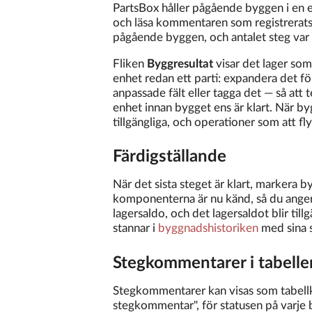
PartsBox håller pågående byggen i en e
och läsa kommentaren som registrerats 
pågående byggen, och antalet steg var 
Fliken
Byggresultat
visar det lager som
enhet redan ett parti: expandera det för a
anpassade fält eller tagga det — så att 
enhet innan bygget ens är klart. När bygg
tillgängliga, och operationer som att flyt
Färdigställande
När det sista steget är klart, markera 
komponenterna är nu känd, så du anger
lagersaldo, och det lagersaldot blir til
stannar i
byggnadshistoriken
med sina s
Stegkommentarer i tabelle
Stegkommentarer kan visas som tabel
stegkommentar", för statusen på varje 