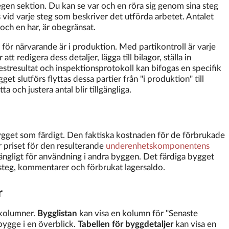
gen sektion. Du kan se var och en röra sig genom sina steg
vid varje steg som beskriver det utförda arbetet. Antalet
och en har, är obegränsat.
 för närvarande är i produktion. Med partikontroll är varje
tt redigera dess detaljer, lägga till bilagor, ställa in
testresultat och inspektionsprotokoll kan bifogas en specifik
et slutförs flyttas dessa partier från "i produktion" till
ta och justera antal blir tillgängliga.
bygget som färdigt. Den faktiska kostnaden för de förbrukade
 priset för den resulterande
underenhetskomponentens
lgängligt för användning i andra byggen. Det färdiga bygget
teg, kommentarer och förbrukat lagersaldo.
r
lkolumner.
Bygglistan
kan visa en kolumn för "Senaste
bygge i en överblick.
Tabellen för byggdetaljer
kan visa en