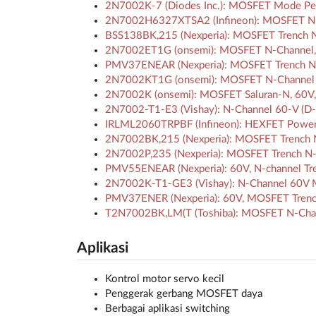
2N7002K-7 (Diodes Inc.): MOSFET Mode Pe
2N7002H6327XTSA2 (Infineon): MOSFET N-cha
BSS138BK,215 (Nexperia): MOSFET Trench N
2N7002ET1G (onsemi): MOSFET N-Channel, 
PMV37ENEAR (Nexperia): MOSFET Trench N-ch
2N7002KT1G (onsemi): MOSFET N-Channel 
2N7002K (onsemi): MOSFET Saluran-N, 60V,
2N7002-T1-E3 (Vishay): N-Channel 60-V (D-
IRLML2060TRPBF (Infineon): HEXFET Powe
2N7002BK,215 (Nexperia): MOSFET Trench N
2N7002P,235 (Nexperia): MOSFET Trench N-
PMV55ENEAR (Nexperia): 60V, N-channel Tre
2N7002K-T1-GE3 (Vishay): N-Channel 60V M
PMV37ENER (Nexperia): 60V, MOSFET Trench 
T2N7002BK,LM(T (Toshiba): MOSFET N-Chan
Aplikasi
Kontrol motor servo kecil
Penggerak gerbang MOSFET daya
Berbagai aplikasi switching