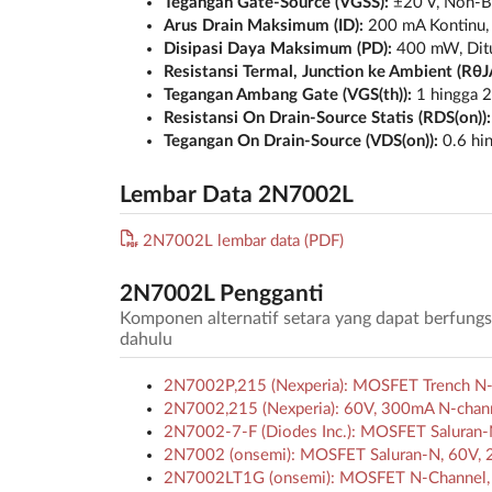
Tegangan Gate-Source (VGSS):
±20 V, Non-Be
Arus Drain Maksimum (ID):
200 mA Kontinu,
Disipasi Daya Maksimum (PD):
400 mW, Ditu
Resistansi Termal, Junction ke Ambient (RθJ
Tegangan Ambang Gate (VGS(th)):
1 hingga 2
Resistansi On Drain-Source Statis (RDS(on)):
Tegangan On Drain-Source (VDS(on)):
0.6 hi
Lembar Data 2N7002L
2N7002L lembar data (PDF)
2N7002L Pengganti
Komponen alternatif setara yang dapat berfungs
dahulu
2N7002P,215 (Nexperia): MOSFET Trench N-
2N7002,215 (Nexperia): 60V, 300mA N-chann
2N7002-7-F (Diodes Inc.): MOSFET Saluran
2N7002 (onsemi): MOSFET Saluran-N, 60V,
2N7002LT1G (onsemi): MOSFET N-Channel, 