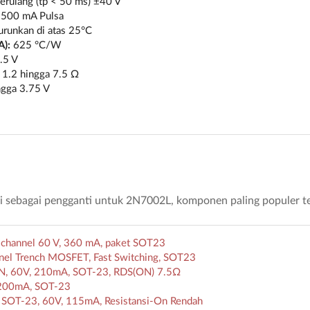
rulang (tp < 50 ms) ±40 V
 500 mA Pulsa
runkan di atas 25°C
A):
625 °C/W
.5 V
1.2 hingga 7.5 Ω
ngga 3.75 V
i sebagai pengganti untuk 2N7002L, komponen paling populer te
channel 60 V, 360 mA, paket SOT23
el Trench MOSFET, Fast Switching, SOT23
-N, 60V, 210mA, SOT-23, RDS(ON) 7.5Ω
 200mA, SOT-23
SOT-23, 60V, 115mA, Resistansi-On Rendah