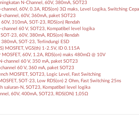
ningkatan N-Channel, 60V, 380mA, SOT23
nnel, 60V, 0.3A, RDS(on) 3Ω maks, Level Logika, Switching Cepa
-channel, 60V, 360mA, paket SOT23
60V, 310mA, SOT-23, RDS(on) Rendah
annel 60 V, SOT23, Kompatibel level logika
SOT-23, 60V, 380mA, RDS(on) Rendah
 380mA, SOT-23, Terlindungi ESD
S) MOSFET, VGS(th) 1-2.5V, ID 0.115A
r MOSFET, 60V, 1.2A, RDS(on) maks 480mΩ @ 10V
-channel 60 V, 350 mA, paket SOT23
channel 60 V, 360 mA, paket SOT23
nch MOSFET, SOT23, Logic Level, Fast Switching
OSFET, SOT-23, Low RDS(on) 2 Ohm, Fast Switching 25ns
saluran-N, SOT23, Kompatibel level logika
nel, 60V, 400mA, SOT23, RDS(ON) 1,05Ω