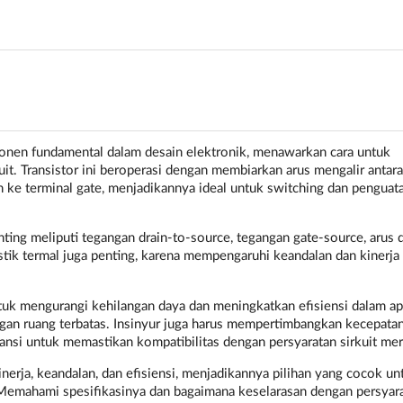
en fundamental dalam desain elektronik, menawarkan cara untuk
uit. Transistor ini beroperasi dengan membiarkan arus mengalir antara
n ke terminal gate, menjadikannya ideal untuk switching dan penguat
ng meliputi tegangan drain-to-source, tegangan gate-source, arus d
tik termal juga penting, karena mempengaruhi keandalan dan kinerja
uk mengurangi kehilangan daya dan meningkatkan efisiensi dalam apl
an ruang terbatas. Insinyur juga harus mempertimbangkan kecepata
tansi untuk memastikan kompatibilitas dengan persyaratan sirkuit me
ja, keandalan, dan efisiensi, menjadikannya pilihan yang cocok un
. Memahami spesifikasinya dan bagaimana keselarasan dengan persyar