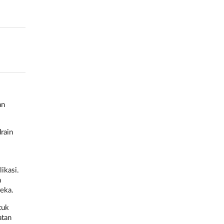
an
rain
ikasi.
n
reka.
tuk
atan