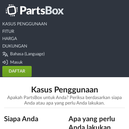
KASUS PENGGUNAAN
FITUR
HARGA
DUKUNGAN
Bahasa (Language)
Masuk
DAFTAR
Kasus Penggunaan
Apakah PartsBox untuk Anda? Periksa berdasarkan siapa
Anda atau apa yang perlu Anda lakukan.
Siapa Anda
Apa yang perlu
Anda lakukan