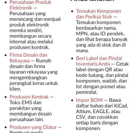
Perusahaan Produk
Elektronik
—
Temukan Komponen
Perusahaan yang
dan Periksa Stok
—
merancang dan menjual
Temukan komponen
produk elektronik
berdasarkan nama,
mereka sendiri,
MPN, atau ID pendek,
membangun secara
dan lihat berapa banyak
internal atau melalui
yang ada di stok dan di
produsen kontrak.
mana.
Firma Desain dan
Beri Label dan Pindai
Rekayasa
—
Rumah
Inventaris Anda
—
Cetak
desain dan firma
label dengan QR atau
layanan rekayasa yang
kode batang, dan pindai
mengembangkan
komponen, wadah, dan
perangkat keras untuk
lot dengan ponsel atau
klien.
pemindai.
Produsen Kontrak
—
Impor BOM
—
Bawa
Toko EMS dan
daftar bahan dari KiCad,
perakitan yang
Altium, EAGLE, atau
membangun desain
CSV, dan cocokkan
perusahaan lain.
setiap baris dengan
Produsen yang Diatur
—
komponen.
Pembuat medis,