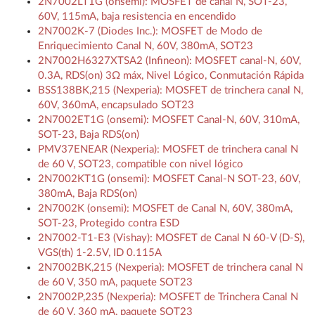
2N7002LT1G (onsemi): MOSFET de canal N, SOT-23,
60V, 115mA, baja resistencia en encendido
2N7002K-7 (Diodes Inc.): MOSFET de Modo de
Enriquecimiento Canal N, 60V, 380mA, SOT23
2N7002H6327XTSA2 (Infineon): MOSFET canal-N, 60V,
0.3A, RDS(on) 3Ω máx, Nivel Lógico, Conmutación Rápida
BSS138BK,215 (Nexperia): MOSFET de trinchera canal N,
60V, 360mA, encapsulado SOT23
2N7002ET1G (onsemi): MOSFET Canal-N, 60V, 310mA,
SOT-23, Baja RDS(on)
PMV37ENEAR (Nexperia): MOSFET de trinchera canal N
de 60 V, SOT23, compatible con nivel lógico
2N7002KT1G (onsemi): MOSFET Canal-N SOT-23, 60V,
380mA, Baja RDS(on)
2N7002K (onsemi): MOSFET de Canal N, 60V, 380mA,
SOT-23, Protegido contra ESD
2N7002-T1-E3 (Vishay): MOSFET de Canal N 60-V (D-S),
VGS(th) 1-2.5V, ID 0.115A
2N7002BK,215 (Nexperia): MOSFET de trinchera canal N
de 60 V, 350 mA, paquete SOT23
2N7002P,235 (Nexperia): MOSFET de Trinchera Canal N
de 60 V, 360 mA, paquete SOT23