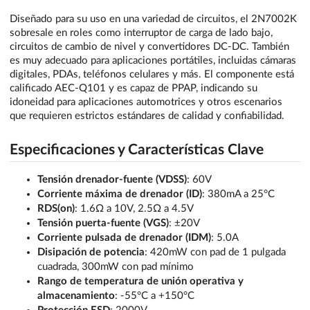
Diseñado para su uso en una variedad de circuitos, el 2N7002K
sobresale en roles como interruptor de carga de lado bajo,
circuitos de cambio de nivel y convertidores DC-DC. También
es muy adecuado para aplicaciones portátiles, incluidas cámaras
digitales, PDAs, teléfonos celulares y más. El componente está
calificado AEC-Q101 y es capaz de PPAP, indicando su
idoneidad para aplicaciones automotrices y otros escenarios
que requieren estrictos estándares de calidad y confiabilidad.
Especificaciones y Características Clave
Tensión drenador-fuente (VDSS)
: 60V
Corriente máxima de drenador (ID)
: 380mA a 25°C
RDS(on)
: 1.6Ω a 10V, 2.5Ω a 4.5V
Tensión puerta-fuente (VGS)
: ±20V
Corriente pulsada de drenador (IDM)
: 5.0A
Disipación de potencia
: 420mW con pad de 1 pulgada
cuadrada, 300mW con pad mínimo
Rango de temperatura de unión operativa y
almacenamiento
: -55°C a +150°C