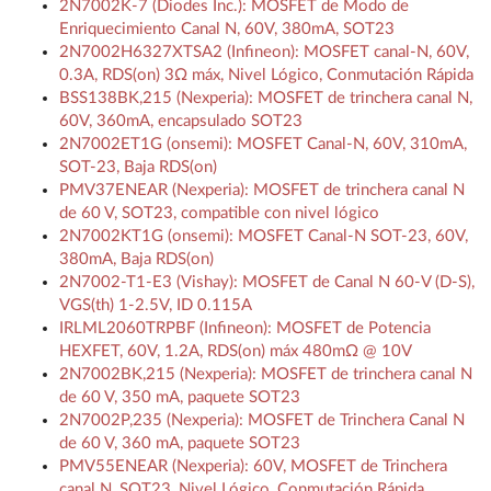
2N7002K-7 (Diodes Inc.): MOSFET de Modo de
Enriquecimiento Canal N, 60V, 380mA, SOT23
2N7002H6327XTSA2 (Infineon): MOSFET canal-N, 60V,
0.3A, RDS(on) 3Ω máx, Nivel Lógico, Conmutación Rápida
BSS138BK,215 (Nexperia): MOSFET de trinchera canal N,
60V, 360mA, encapsulado SOT23
2N7002ET1G (onsemi): MOSFET Canal-N, 60V, 310mA,
SOT-23, Baja RDS(on)
PMV37ENEAR (Nexperia): MOSFET de trinchera canal N
de 60 V, SOT23, compatible con nivel lógico
2N7002KT1G (onsemi): MOSFET Canal-N SOT-23, 60V,
380mA, Baja RDS(on)
2N7002-T1-E3 (Vishay): MOSFET de Canal N 60-V (D-S),
VGS(th) 1-2.5V, ID 0.115A
IRLML2060TRPBF (Infineon): MOSFET de Potencia
HEXFET, 60V, 1.2A, RDS(on) máx 480mΩ @ 10V
2N7002BK,215 (Nexperia): MOSFET de trinchera canal N
de 60 V, 350 mA, paquete SOT23
2N7002P,235 (Nexperia): MOSFET de Trinchera Canal N
de 60 V, 360 mA, paquete SOT23
PMV55ENEAR (Nexperia): 60V, MOSFET de Trinchera
canal N, SOT23, Nivel Lógico, Conmutación Rápida