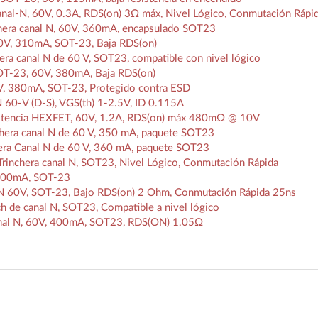
-N, 60V, 0.3A, RDS(on) 3Ω máx, Nivel Lógico, Conmutación Rápi
era canal N, 60V, 360mA, encapsulado SOT23
V, 310mA, SOT-23, Baja RDS(on)
 canal N de 60 V, SOT23, compatible con nivel lógico
-23, 60V, 380mA, Baja RDS(on)
, 380mA, SOT-23, Protegido contra ESD
60-V (D-S), VGS(th) 1-2.5V, ID 0.115A
tencia HEXFET, 60V, 1.2A, RDS(on) máx 480mΩ @ 10V
era canal N de 60 V, 350 mA, paquete SOT23
ra Canal N de 60 V, 360 mA, paquete SOT23
nchera canal N, SOT23, Nivel Lógico, Conmutación Rápida
200mA, SOT-23
60V, SOT-23, Bajo RDS(on) 2 Ohm, Conmutación Rápida 25ns
de canal N, SOT23, Compatible a nivel lógico
al N, 60V, 400mA, SOT23, RDS(ON) 1.05Ω