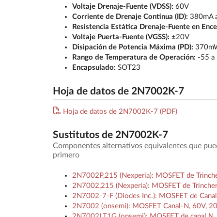
Voltaje Drenaje-Fuente (VDSS):
60V
Corriente de Drenaje Continua (ID):
380mA a
Resistencia Estática Drenaje-Fuente en Enc
Voltaje Puerta-Fuente (VGSS):
±20V
Disipación de Potencia Máxima (PD):
370m
Rango de Temperatura de Operación:
-55 a
Encapsulado:
SOT23
Hoja de datos de 2N7002K-7
Hoja de datos de 2N7002K-7 (PDF)
Sustitutos de 2N7002K-7
Componentes alternativos equivalentes que pu
primero
2N7002P,215 (Nexperia): MOSFET de Trinche
2N7002,215 (Nexperia): MOSFET de Trincher
2N7002-7-F (Diodes Inc.): MOSFET de Cana
2N7002 (onsemi): MOSFET Canal-N, 60V, 2
2N7002LT1G (onsemi): MOSFET de canal N, S