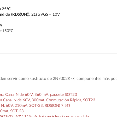
 25°C
endido (RDS(ON)):
2Ω a VGS = 10V
W
 +150°C
eden servir como sustituto de 2N7002K-7, componentes más pop
ra Canal N de 60 V, 360 mA, paquete SOT23
a Canal N de 60V, 300mA, Conmutación Rápida, SOT23
l N, 60V, 210mA, SOT-23, RDS(ON) 7.5Ω
00mA, SOT-23
OT-23, 60V, 115mA, baja resistencia en encendido