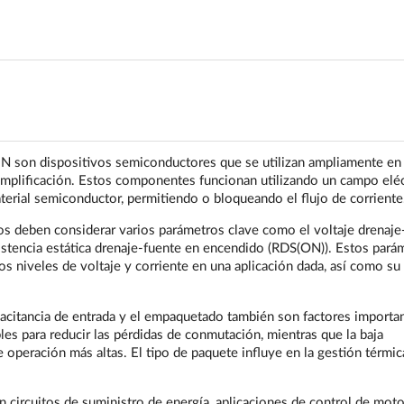
 son dispositivos semiconductores que se utilizan ampliamente en
 amplificación. Estos componentes funcionan utilizando un campo eléc
aterial semiconductor, permitiendo o bloqueando el flujo de corriente
s deben considerar varios parámetros clave como el voltaje drenaje
esistencia estática drenaje-fuente en encendido (RDS(ON)). Estos pará
 niveles de voltaje y corriente en una aplicación dada, así como su
pacitancia de entrada y el empaquetado también son factores importan
s para reducir las pérdidas de conmutación, mientras que la baja
 operación más altas. El tipo de paquete influye en la gestión térmica
ircuitos de suministro de energía, aplicaciones de control de moto