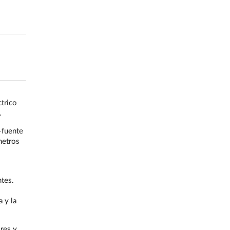
trico
.
-fuente
metros
tes.
 y la
res y