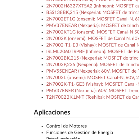
2N7002H6327XTSA2 (Infineon): MOSFET canal
BSS138BK,215 (Nexperia): MOSFET de trinch
2N7002ET1G (onsemi): MOSFET Canal-N, 60
PMV37ENEAR (Nexperia): MOSFET de trinchera
2N7002KT1G (onsemi): MOSFET Canal-N SOT
2N7002K (onsemi): MOSFET de Canal N, 60V
2N7002-T1-E3 (Vishay): MOSFET de Canal N 
IRLML2060TRPBF (Infineon): MOSFET de Po
2N7002BK,215 (Nexperia): MOSFET de trinch
2N7002P,235 (Nexperia): MOSFET de Trinche
PMV55ENEAR (Nexperia): 60V, MOSFET de Tri
2N7002L (onsemi): MOSFET Canal-N, 60V, 
2N7002K-T1-GE3 (Vishay): MOSFET Canal-N 
PMV37ENER (Nexperia): 60V, MOSFET Trench 
T2N7002BK,LM(T (Toshiba): MOSFET de Can
Aplicaciones
Control de Motores
Funciones de Gestión de Energía