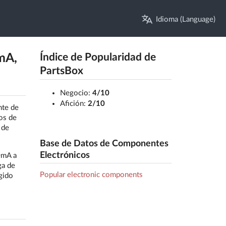
Idioma (Language)
mA,
Índice de Popularidad de
PartsBox
Negocio:
4/10
Afición:
2/10
nte de
os de
 de
Base de Datos de Componentes
Electrónicos
0mA a
ga de
Popular electronic components
gido