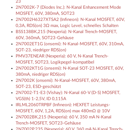
23
2N7002K-7 (Diodes Inc.): N-Kanal Enhancement Mode
MOSFET, 60V, 380mA, SOT23
2N7002H6327XTSA2 (Infineon): N-Kanal MOSFET, 60V,
0,3A, RDS(on) 3Ω max, Logic Level, schnelles Schalten
BSS138BK,215 (Nexperia): N-Kanal Trench-MOSFET,
60V, 360mA, SOT23-Gehäuse
2N7002ET1G (onsemi): N-Kanal-MOSFET, 60V, 310mA,
SOT-23, niedriger RDS(on)
PMV37ENEAR (Nexperia): 60 V, N-Kanal Trench-
MOSFET, SOT23, Logikpegel-kompatibel
2N7002KT1G (onsemi): N-Kanal SOT-23 MOSFET, 60V,
380mA, niedriger RDS(on)
2N7002K (onsemi): N-Kanal-MOSFET, 60V, 380mA,
SOT-23, ESD-geschützt
2N7002-T1-E3 (Vishay): N-Kanal 60-V (D-S) MOSFET,
VGS(th) 1-2,5V, ID 0,115A
IRLML2060TRPBF (Infineon): HEXFET Leistungs-
MOSFET, 60V, 1,2A, RDS(on) max 480mΩ @ 10V
2N7002BK,215 (Nexperia): 60 V, 350 mA N-Kanal
Trench-MOSFET, SOT23-Gehäuse
2N7002P,235 (Nexperia): 60 V, 360 mA N-Kanal Trench-