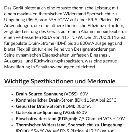
Das Gerät bietet auch eine robuste thermische Leistung mit
einem maximalen thermischen Widerstand Sperrschicht-zu-
Umgebung (RθJA) von 556 °C/W auf einer FR-5-Platine. Für
Anwendungen, die eine höhere thermische Effizienz erfordern,
zeigt die Leistung des Geräts auf einem Aluminiumoxid-Substrat
einen verbesserten RθJA von 417 °C/W. Der 2N7002LT1G ist
für gepulste Drain-Ströme (IDM) bis zu 800mA ausgelegt und
bietet Flexibilität für eine Reihe von Designanforderungen.
Seine dynamischen Eigenschaften umfassen Eingangs-,
Ausgangs- und Rückwirkungskapazitäten, was eine genaue
Modellierung in Schaltanwendungen erleichtert.
Wichtige Spezifikationen und Merkmale
Drain-Source-Spannung (VDSS):
60V
Kontinuierlicher Drain-Strom (ID):
115mA bei 25°C
Gepulster Drain-Strom (IDM):
800mA
Gate-Source-Spannung (VGS):
±20V
Einschaltwiderstand (RDS(on)):
7,5 Ohm bei VGS = 10V
Thermischer Widerstand, Sperrschicht-zu-Umgebung
(RθJA):
556 °C/W auf FR-5 Platine, 417 °C/W auf