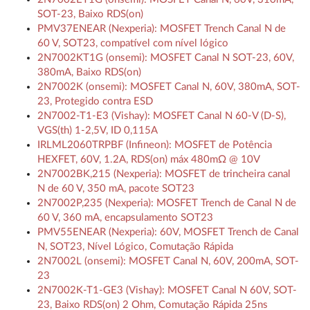
SOT-23, Baixo RDS(on)
PMV37ENEAR (Nexperia): MOSFET Trench Canal N de
60 V, SOT23, compatível com nível lógico
2N7002KT1G (onsemi): MOSFET Canal N SOT-23, 60V,
380mA, Baixo RDS(on)
2N7002K (onsemi): MOSFET Canal N, 60V, 380mA, SOT-
23, Protegido contra ESD
2N7002-T1-E3 (Vishay): MOSFET Canal N 60-V (D-S),
VGS(th) 1-2,5V, ID 0,115A
IRLML2060TRPBF (Infineon): MOSFET de Potência
HEXFET, 60V, 1.2A, RDS(on) máx 480mΩ @ 10V
2N7002BK,215 (Nexperia): MOSFET de trincheira canal
N de 60 V, 350 mA, pacote SOT23
2N7002P,235 (Nexperia): MOSFET Trench de Canal N de
60 V, 360 mA, encapsulamento SOT23
PMV55ENEAR (Nexperia): 60V, MOSFET Trench de Canal
N, SOT23, Nível Lógico, Comutação Rápida
2N7002L (onsemi): MOSFET Canal N, 60V, 200mA, SOT-
23
2N7002K-T1-GE3 (Vishay): MOSFET Canal N 60V, SOT-
23, Baixo RDS(on) 2 Ohm, Comutação Rápida 25ns