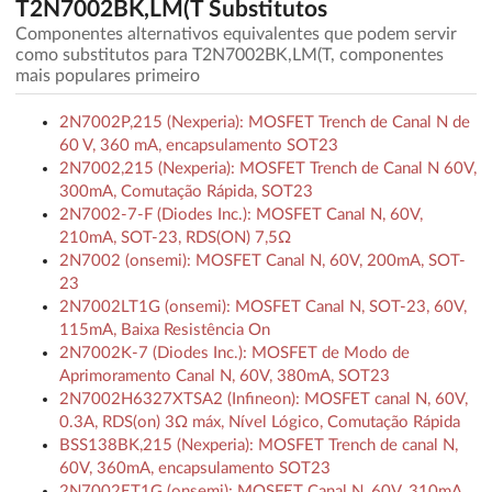
T2N7002BK,LM(T Substitutos
Componentes alternativos equivalentes que podem servir
como substitutos para T2N7002BK,LM(T, componentes
mais populares primeiro
2N7002P,215 (Nexperia): MOSFET Trench de Canal N de
60 V, 360 mA, encapsulamento SOT23
2N7002,215 (Nexperia): MOSFET Trench de Canal N 60V,
300mA, Comutação Rápida, SOT23
2N7002-7-F (Diodes Inc.): MOSFET Canal N, 60V,
210mA, SOT-23, RDS(ON) 7,5Ω
2N7002 (onsemi): MOSFET Canal N, 60V, 200mA, SOT-
23
2N7002LT1G (onsemi): MOSFET Canal N, SOT-23, 60V,
115mA, Baixa Resistência On
2N7002K-7 (Diodes Inc.): MOSFET de Modo de
Aprimoramento Canal N, 60V, 380mA, SOT23
2N7002H6327XTSA2 (Infineon): MOSFET canal N, 60V,
0.3A, RDS(on) 3Ω máx, Nível Lógico, Comutação Rápida
BSS138BK,215 (Nexperia): MOSFET Trench de canal N,
60V, 360mA, encapsulamento SOT23
2N7002ET1G (onsemi): MOSFET Canal N, 60V, 310mA,