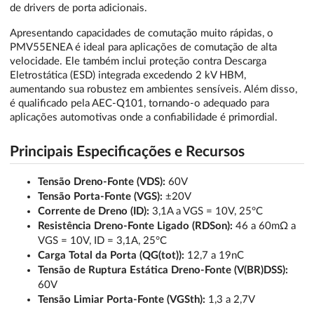
de drivers de porta adicionais.
Apresentando capacidades de comutação muito rápidas, o
PMV55ENEA é ideal para aplicações de comutação de alta
velocidade. Ele também inclui proteção contra Descarga
Eletrostática (ESD) integrada excedendo 2 kV HBM,
aumentando sua robustez em ambientes sensíveis. Além disso,
é qualificado pela AEC-Q101, tornando-o adequado para
aplicações automotivas onde a confiabilidade é primordial.
Principais Especificações e Recursos
Tensão Dreno-Fonte (VDS):
60V
Tensão Porta-Fonte (VGS):
±20V
Corrente de Dreno (ID):
3,1A a VGS = 10V, 25°C
Resistência Dreno-Fonte Ligado (RDSon):
46 a 60mΩ a
VGS = 10V, ID = 3,1A, 25°C
Carga Total da Porta (QG(tot)):
12,7 a 19nC
Tensão de Ruptura Estática Dreno-Fonte (V(BR)DSS):
60V
Tensão Limiar Porta-Fonte (VGSth):
1,3 a 2,7V