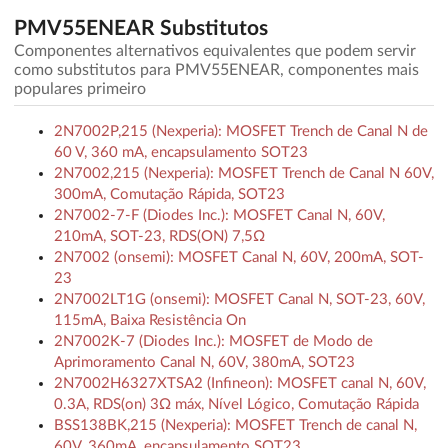
PMV55ENEAR Substitutos
Componentes alternativos equivalentes que podem servir
como substitutos para PMV55ENEAR, componentes mais
populares primeiro
2N7002P,215 (Nexperia): MOSFET Trench de Canal N de
60 V, 360 mA, encapsulamento SOT23
2N7002,215 (Nexperia): MOSFET Trench de Canal N 60V,
300mA, Comutação Rápida, SOT23
2N7002-7-F (Diodes Inc.): MOSFET Canal N, 60V,
210mA, SOT-23, RDS(ON) 7,5Ω
2N7002 (onsemi): MOSFET Canal N, 60V, 200mA, SOT-
23
2N7002LT1G (onsemi): MOSFET Canal N, SOT-23, 60V,
115mA, Baixa Resistência On
2N7002K-7 (Diodes Inc.): MOSFET de Modo de
Aprimoramento Canal N, 60V, 380mA, SOT23
2N7002H6327XTSA2 (Infineon): MOSFET canal N, 60V,
0.3A, RDS(on) 3Ω máx, Nível Lógico, Comutação Rápida
BSS138BK,215 (Nexperia): MOSFET Trench de canal N,
60V, 360mA, encapsulamento SOT23