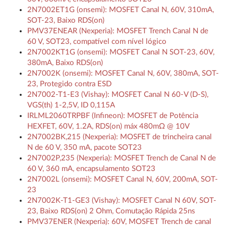
2N7002ET1G (onsemi): MOSFET Canal N, 60V, 310mA,
SOT-23, Baixo RDS(on)
PMV37ENEAR (Nexperia): MOSFET Trench Canal N de
60 V, SOT23, compatível com nível lógico
2N7002KT1G (onsemi): MOSFET Canal N SOT-23, 60V,
380mA, Baixo RDS(on)
2N7002K (onsemi): MOSFET Canal N, 60V, 380mA, SOT-
23, Protegido contra ESD
2N7002-T1-E3 (Vishay): MOSFET Canal N 60-V (D-S),
VGS(th) 1-2,5V, ID 0,115A
IRLML2060TRPBF (Infineon): MOSFET de Potência
HEXFET, 60V, 1.2A, RDS(on) máx 480mΩ @ 10V
2N7002BK,215 (Nexperia): MOSFET de trincheira canal
N de 60 V, 350 mA, pacote SOT23
2N7002P,235 (Nexperia): MOSFET Trench de Canal N de
60 V, 360 mA, encapsulamento SOT23
2N7002L (onsemi): MOSFET Canal N, 60V, 200mA, SOT-
23
2N7002K-T1-GE3 (Vishay): MOSFET Canal N 60V, SOT-
23, Baixo RDS(on) 2 Ohm, Comutação Rápida 25ns
PMV37ENER (Nexperia): 60V, MOSFET Trench de canal