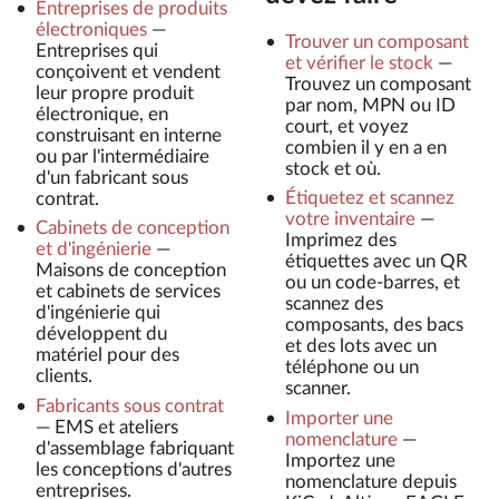
Entreprises de produits
électroniques
—
Trouver un composant
Entreprises qui
et vérifier le stock
—
conçoivent et vendent
Trouvez un composant
leur propre produit
par nom, MPN ou ID
électronique, en
court, et voyez
construisant en interne
combien il y en a en
ou par l'intermédiaire
stock et où.
d'un fabricant sous
Étiquetez et scannez
contrat.
votre inventaire
—
Cabinets de conception
Imprimez des
et d'ingénierie
—
étiquettes avec un QR
Maisons de conception
ou un code-barres, et
et cabinets de services
scannez des
d'ingénierie qui
composants, des bacs
développent du
et des lots avec un
matériel pour des
téléphone ou un
clients.
scanner.
Fabricants sous contrat
Importer une
—
EMS et ateliers
nomenclature
—
d'assemblage fabriquant
Importez une
les conceptions d'autres
nomenclature depuis
entreprises.