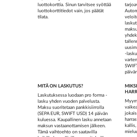
luottokorttia. Sinun tarvitsee syöttää
tarjo
luottokorttitiedot vain, jos päätät
Automa
tilata.
veloit
lasku
maksu:
yhdeks
tallen
uusimi
-lasku
varten
SWIFT
päivän
MITÄ ON LASKUTUS?
MIKS
HARR
Laskutuksessa luodaan pro forma -
Myymi
lasku yhden vuoden palvelusta.
vaike
Maksu suoritetaan pankkisiirrolla
jokais
(SEPA EUR, SWIFT USD) 14 päivän
harras
kuluessa. Kaupallinen lasku annetaan
kallis
maksun vastaanottamisen jälkeen.
mielu
Tämä vaihtoehto on saatavilla