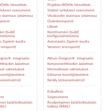
BOMin hinnoittelu
Projektin/BOMin hinnoittelu
yrityksen) osanumerot
Sisäiset (yrityksen) osanumerot
n skannaus selaimessa
Viivakoodin skannaus selaimessa
npanot
Osakokoonpanot
Liitteet
on (build)
Koontiversion (build)
iohistoria
konfiguraatiohistoria
 Zapierin kautta
Automaatio Zapierin kautta
rvoraportit
Varaston arvoraportit
igner® -integraatio
Altium Designer® -integraatio
ihävikin laskelmat
Komponenttihävikin laskelmat
set valmistukset
Monivaiheiset valmistukset
koontijärjestelmä
Edistynyt koontijärjestelmä
ävarastosiirrot)
Keräily (erävarastosiirrot)
Erähallinta
rot
Sarjanumerot
inen käyttöoikeuksien
Roolipohjainen käyttöoikeuksien
RBAC)
hallinta (RBAC)