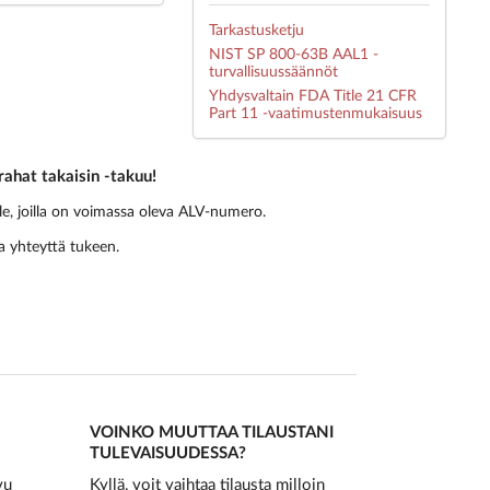
Tarkastusketju
NIST SP 800-63B AAL1 -
turvallisuussäännöt
Yhdysvaltain FDA Title 21 CFR
Part 11 -vaatimustenmukaisuus
rahat takaisin -takuu!
ille, joilla on voimassa oleva ALV-numero.
ta yhteyttä tukeen.
VOINKO MUUTTAA TILAUSTANI
TULEVAISUUDESSA?
vu
Kyllä, voit vaihtaa tilausta milloin