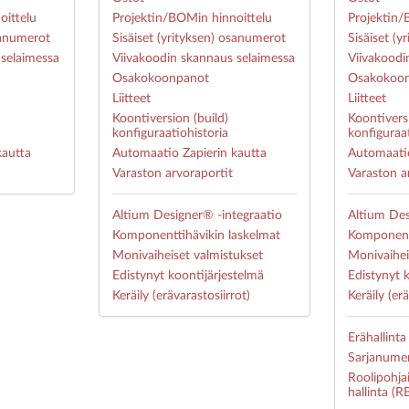
oittelu
Projektin/BOMin hinnoittelu
Projektin/
sanumerot
Sisäiset (yrityksen) osanumerot
Sisäiset (
 selaimessa
Viivakoodin skannaus selaimessa
Viivakoodi
Osakokoonpanot
Osakokoo
Liitteet
Liitteet
Koontiversion (build)
Koontiversi
konfiguraatiohistoria
konfiguraat
kautta
Automaatio Zapierin kautta
Automaatio
Varaston arvoraportit
Varaston a
Altium Designer® -integraatio
Altium Des
Komponenttihävikin laskelmat
Komponentt
Monivaiheiset valmistukset
Monivaihei
Edistynyt koontijärjestelmä
Edistynyt 
Keräily (erävarastosiirrot)
Keräily (er
Erähallinta
Sarjanume
Roolipohja
hallinta (