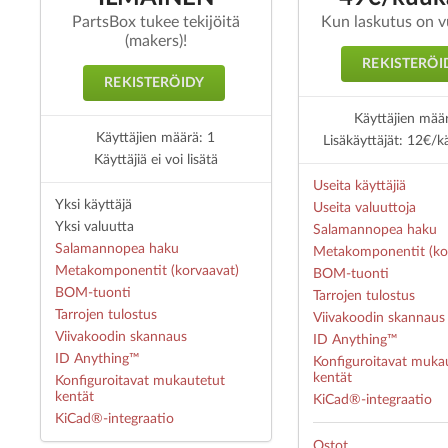
PartsBox tukee tekijöitä
Kun laskutus on v
(makers)!
REKISTERÖI
REKISTERÖIDY
Käyttäjien mää
Käyttäjien määrä: 1
Lisäkäyttäjät: 12€/k
Käyttäjiä ei voi lisätä
Useita käyttäjiä
Yksi käyttäjä
Useita valuuttoja
Yksi valuutta
Salamannopea haku
Salamannopea haku
Metakomponentit (ko
Metakomponentit (korvaavat)
BOM-tuonti
BOM-tuonti
Tarrojen tulostus
Tarrojen tulostus
Viivakoodin skannaus
Viivakoodin skannaus
ID Anything™
ID Anything™
Konfiguroitavat muka
kentät
Konfiguroitavat mukautetut
kentät
KiCad®-integraatio
KiCad®-integraatio
Ostot