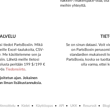
hakkeri-/makerspace-tilaa, ota
meihin yhteyttä.
ALVELU
TIE
 tiedot PartsBoxiin. Mikä
Se on sinun dataasi. Voit v
eille Excel-taulukoita, CSV-
on PartsBoxin perusomin
y. Me käsittelemme sen ja
standardien mukaisesti k
n. Lähetä meille tietosi
PartsBoxia, koska se tuottaa
velusta peritään 199 $/199 €
olla varma, ettei 
yös
Tiedonsiirto
.
oitetun ajan. Jokainen
un ilman lisäkustannuksia.
Hinnoittelu
Kielet
Käyttöopas
API
UKK
Resurssit
Blogi