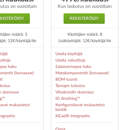
utus on vuosittain
Kun laskutus on vuosittain
KISTERÖIDY
REKISTERÖIDY
täjien määrä: 5
Käyttäjien määrä: 8
äjät: 12€/käyttäjä/kk
Lisäkäyttäjät: 12€/käyttäjä/kk
täjiä
Useita käyttäjiä
uttoja
Useita valuuttoja
pea haku
Salamannopea haku
nentit (korvaavat)
Metakomponentit (korvaavat)
ti
BOM-tuonti
lostus
Tarrojen tulostus
n skannaus
Viivakoodin skannaus
ng™
ID Anything™
tavat mukautetut
Konfiguroitavat mukautetut
kentät
egraatio
KiCad®-integraatio
Ostot