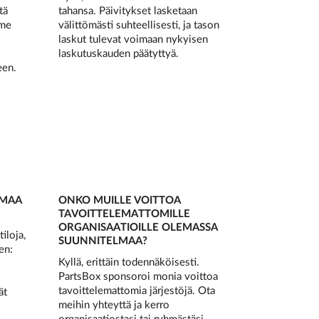
tä
tahansa. Päivitykset lasketaan
mme
välittömästi suhteellisesti, ja tason
laskut tulevat voimaan nykyisen
laskutuskauden päätyttyä.
een.
OMAA
ONKO MUILLE VOITTOA
TAVOITTELEMATTOMILLE
ORGANISAATIOILLE OLEMASSA
iloja,
SUUNNITELMAA?
en:
Kyllä, erittäin todennäköisesti.
PartsBox sponsoroi monia voittoa
tavoittelemattomia järjestöjä. Ota
ät
meihin yhteyttä ja kerro