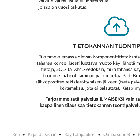
kaikille kaupallisille suunnitelmille,
joissa on vuosilaskutus.
TIETOKANNAN TUONTIP
Tuomme olemassa olevan komponenttitietokantasi
tahansa koneellisesti luettava muoto käy: lähetä m
tietoja, SQL- tai XML-vedoksia, mikä tahansa kä
tuomme mahdollisimman paljon tietoa PartsBoxii
sähköpostitse rekisteröitymisen jälkeen (tästä pal
kertamaksu, jota ei palauteta). Katso m
Tarjoamme tätä palvelua ILMAISEKSI vain raj
kaupallinen tilaus saa tietokannan tuontipalvel
Koti
Kirjaudu sisään
Käyttötapaukset
Ominaisuudet