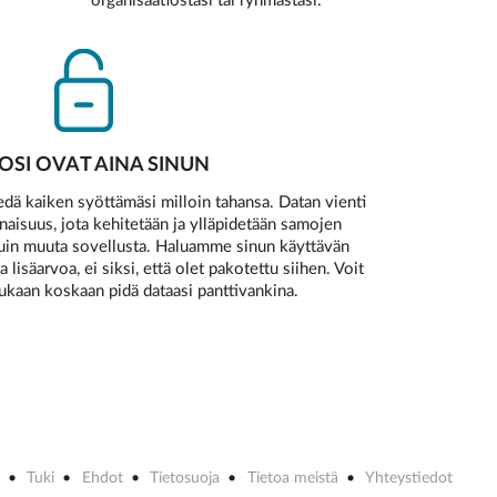
organisaatiostasi tai ryhmästäsi.
TOSI OVAT AINA SINUN
iedä kaiken syöttämäsi milloin tahansa. Datan vienti
aisuus, jota kehitetään ja ylläpidetään samojen
uin muuta sovellusta. Haluamme sinun käyttävän
 lisäarvoa, ei siksi, että olet pakotettu siihen. Voit
kukaan koskaan pidä dataasi panttivankina.
Tuki
Ehdot
Tietosuoja
Tietoa meistä
Yhteystiedot