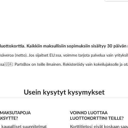
luottokorttia. Kaikkiin maksullisiin sopimuksiin sisältyy 30 päivän 
isäveroa (netto). Jos sijaitset EU:ssa, voimme tarjota palvelua vain yrityks
sa🇺🇦: PartsBox on teille ilmainen. Rekisteröidy vain kokeilujaksolle ja o
Usein kysytyt kysymykset
 MAKSUTAPOJA
VOINKO LUOTTAA
KSYTTE?
LUOTTOKORTTINI TEILLE?
 kaupalliset suunnitelmat
Korttitietosi eivät koskaan saa