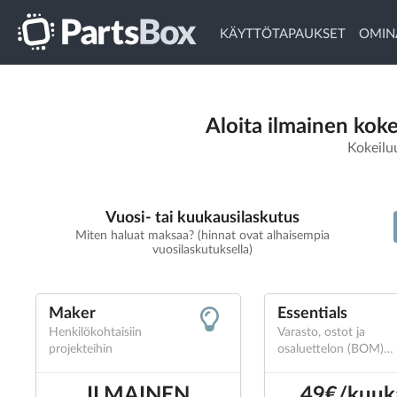
KÄYTTÖTAPAUKSET
OMIN
Aloita ilmainen koke
Kokeiluu
Vuosi- tai kuukausilaskutus
Miten haluat maksaa? (hinnat ovat alhaisempia
vuosilaskutuksella)
Maker
Essentials
Henkilökohtaisiin
Varasto, ostot ja
projekteihin
osaluettelon (BOM)
hinnoittelu tiimeille
ILMAINEN
49€/kuuk