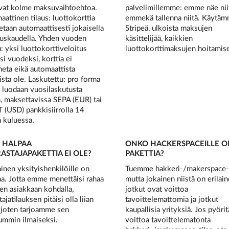
avat kolme maksuvaihtoehtoa.
palvelimillemme: emme näe nii
attinen tilaus: luottokorttia
emmekä tallenna niitä. Käytä
etaan automaattisesti jokaisella
Stripeä, ulkoista maksujen
tuskaudella. Yhden vuoden
käsittelijää, kaikkien
 yksi luottokorttiveloitus
luottokorttimaksujen hoitamis
i vuodeksi, korttia ei
neta eikä automaattista
sta ole. Laskutettu: pro forma
 luodaan vuosilaskutusta
, maksettavissa SEPA (EUR) tai
 (USD) pankkisiirrolla 14
 kuluessa.
I HALPAA
ONKO HACKERSPACEILLE 
ASTAJAPAKETTIA EI OLE?
PAKETTIA?
nen yksityishenkilöille on
Tuemme hakkeri-/makerspace-t
aa. Jotta emme menettäisi rahaa
mutta jokainen niistä on erilain
en asiakkaan kohdalla,
jotkut ovat voittoa
tajatilauksen pitäisi olla liian
tavoittelemattomia ja jotkut
, joten tarjoamme sen
kaupallisia yrityksiä. Jos pyörit
ummin ilmaiseksi.
voittoa tavoittelematonta