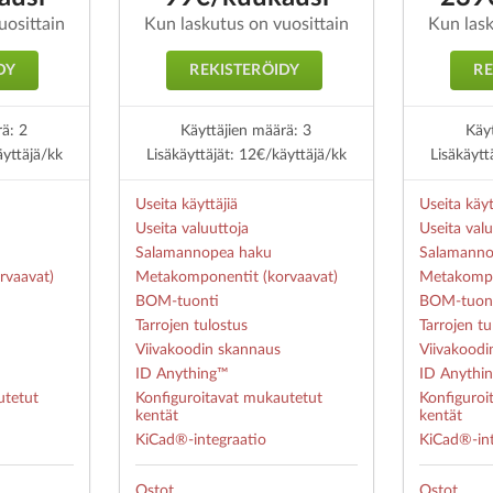
uosittain
Kun laskutus on vuosittain
Kun lask
DY
REKISTERÖIDY
RE
rä: 2
Käyttäjien määrä: 3
Käyt
äyttäjä/kk
Lisäkäyttäjät: 12€/käyttäjä/kk
Lisäkäytt
Useita käyttäjiä
Useita käyt
Useita valuuttoja
Useita valu
Salamannopea haku
Salamanno
rvaavat)
Metakomponentit (korvaavat)
Metakompo
BOM-tuonti
BOM-tuon
Tarrojen tulostus
Tarrojen tu
Viivakoodin skannaus
Viivakoodi
ID Anything™
ID Anythi
utetut
Konfiguroitavat mukautetut
Konfiguroi
kentät
kentät
KiCad®-integraatio
KiCad®-int
Ostot
Ostot