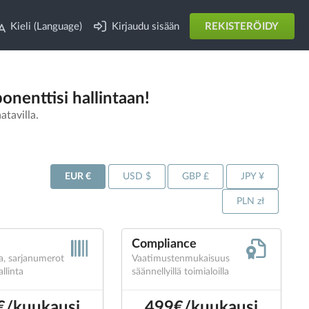
Kieli (Language)
Kirjaudu sisään
REKISTERÖIDY
onenttisi hallintaan!
atavilla.
EUR €
USD $
GBP £
JPY ¥
PLN zł
Compliance
ta, sarjanumerot
Vaatimustenmukaisuus
llinta
säännellyillä toimialoilla
€/kuukausi
499€/kuukausi