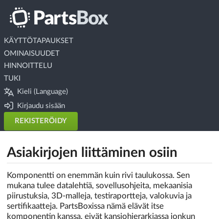
KÄYTTÖTAPAUKSET
OMINAISUUDET
HINNOITTELU
TUKI
Kieli (Language)
Kirjaudu sisään
REKISTERÖIDY
Asiakirjojen liittäminen osiin
Komponentti on enemmän kuin rivi taulukossa. Sen
mukana tulee datalehtiä, sovellusohjeita, mekaanisia
piirustuksia, 3D-malleja, testiraportteja, valokuvia ja
sertifikaatteja. PartsBoxissa nämä elävät itse
komponentin kanssa, eivät kansiohierarkiassa jonkun