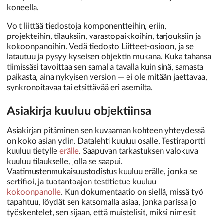
koneella.
Voit liittää tiedostoja komponentteihin, eriin,
projekteihin, tilauksiin, varastopaikkoihin, tarjouksiin ja
kokoonpanoihin. Vedä tiedosto Liitteet-osioon, ja se
latautuu ja pysyy kyseisen objektin mukana. Kuka tahansa
tiimissäsi tavoittaa sen samalla tavalla kuin sinä, samasta
paikasta, aina nykyisen version — ei ole mitään jaettavaa,
synkronoitavaa tai etsittävää eri asemilta.
Asiakirja kuuluu objektiinsa
Asiakirjan pitäminen sen kuvaaman kohteen yhteydessä
on koko asian ydin. Datalehti kuuluu osalle. Testiraportti
kuuluu tietylle
erälle
. Saapuvan tarkastuksen valokuva
kuuluu tilaukselle, jolla se saapui.
Vaatimustenmukaisuustodistus kuuluu erälle, jonka se
sertifioi, ja tuotantoajon testitietue kuuluu
kokoonpanolle
. Kun dokumentaatio on siellä, missä työ
tapahtuu, löydät sen katsomalla asiaa, jonka parissa jo
työskentelet, sen sijaan, että muistelisit, miksi nimesit