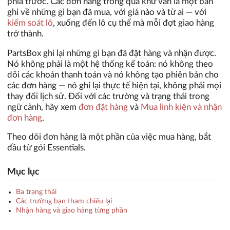
phía trước. Các đơn hàng trong quá khứ vẫn là một bản
ghi về những gì bạn đã mua, với giá nào và từ ai — với
kiểm soát lô
, xuống đến lô cụ thể mà mỗi đợt giao hàng
trở thành.
PartsBox ghi lại những gì bạn đã đặt hàng và nhận được.
Nó không phải là một hệ thống kế toán: nó không theo
dõi các khoản thanh toán và nó không tạo phiên bản cho
các đơn hàng — nó ghi lại thực tế hiện tại, không phải mọi
thay đổi lịch sử. Đối với các trường và trạng thái trong
ngữ cảnh, hãy xem
đơn đặt hàng
và
Mua linh kiện và nhận
đơn hàng
.
Theo dõi đơn hàng là một phần của việc mua hàng, bắt
đầu từ gói Essentials.
Mục lục
Ba trạng thái
Các trường bạn tham chiếu lại
Nhận hàng và giao hàng từng phần