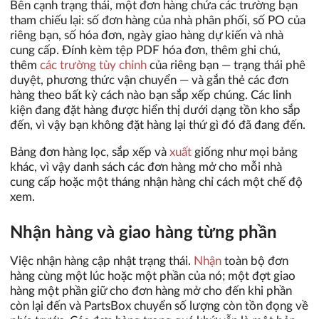
Bên cạnh trạng thái, một đơn hàng chứa các trường bạn
tham chiếu lại: số đơn hàng của nhà phân phối, số PO của
riêng bạn, số hóa đơn, ngày giao hàng dự kiến và nhà
cung cấp. Đính kèm tệp PDF hóa đơn, thêm ghi chú,
thêm
các trường tùy chỉnh
của riêng bạn — trạng thái phê
duyệt, phương thức vận chuyển — và gắn thẻ các đơn
hàng theo bất kỳ cách nào bạn sắp xếp chúng. Các linh
kiện đang đặt hàng được hiển thị dưới dạng tồn kho sắp
đến, vì vậy bạn không đặt hàng lại thứ gì đó đã đang đến.
Bảng đơn hàng lọc, sắp xếp và
xuất
giống như mọi bảng
khác, vì vậy danh sách các đơn hàng mở cho mỗi nhà
cung cấp hoặc một tháng nhận hàng chỉ cách một chế độ
xem.
Nhận hàng và giao hàng từng phần
Việc nhận hàng cập nhật trạng thái.
Nhận
toàn bộ đơn
hàng cùng một lúc hoặc một phần của nó; một đợt giao
hàng một phần giữ cho đơn hàng mở cho đến khi phần
còn lại đến và PartsBox chuyển số lượng còn tồn đọng về