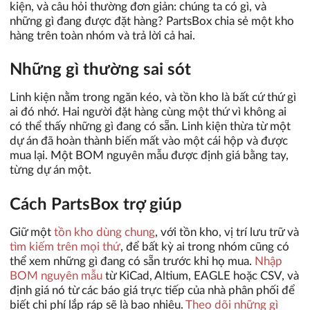
kiện, và câu hỏi thường đơn giản: chúng ta có gì, và
những gì đang được đặt hàng? PartsBox chia sẻ một kho
hàng trên toàn nhóm và trả lời cả hai.
Những gì thường sai sót
Linh kiện nằm trong ngăn kéo, và tồn kho là bất cứ thứ gì
ai đó nhớ. Hai người đặt hàng cùng một thứ vì không ai
có thể thấy những gì đang có sẵn. Linh kiện thừa từ một
dự án đã hoàn thành biến mất vào một cái hộp và được
mua lại. Một BOM nguyên mẫu được định giá bằng tay,
từng dự án một.
Cách PartsBox trợ giúp
Giữ một
tồn kho dùng chung
, với tồn kho, vị trí lưu trữ và
tìm kiếm trên mọi thứ
, để bất kỳ ai trong nhóm cũng có
thể xem những gì đang có sẵn trước khi họ mua.
Nhập
BOM nguyên mẫu
từ KiCad, Altium, EAGLE hoặc CSV, và
định giá nó từ các báo giá trực tiếp của nhà phân phối để
biết chi phí lắp ráp sẽ là bao nhiêu.
Theo dõi những gì