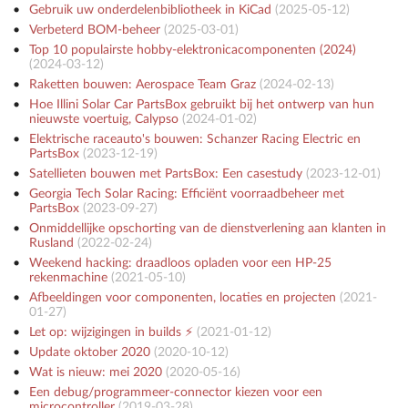
Gebruik uw onderdelenbibliotheek in KiCad
(
2025-05-12
)
Verbeterd BOM-beheer
(
2025-03-01
)
Top 10 populairste hobby-elektronicacomponenten (2024)
(
2024-03-12
)
Raketten bouwen: Aerospace Team Graz
(
2024-02-13
)
Hoe Illini Solar Car PartsBox gebruikt bij het ontwerp van hun
nieuwste voertuig, Calypso
(
2024-01-02
)
Elektrische raceauto's bouwen: Schanzer Racing Electric en
PartsBox
(
2023-12-19
)
Satellieten bouwen met PartsBox: Een casestudy
(
2023-12-01
)
Georgia Tech Solar Racing: Efficiënt voorraadbeheer met
PartsBox
(
2023-09-27
)
Onmiddellijke opschorting van de dienstverlening aan klanten in
Rusland
(
2022-02-24
)
Weekend hacking: draadloos opladen voor een HP-25
rekenmachine
(
2021-05-10
)
Afbeeldingen voor componenten, locaties en projecten
(
2021-
01-27
)
Let op: wijzigingen in builds ⚡️
(
2021-01-12
)
Update oktober 2020
(
2020-10-12
)
Wat is nieuw: mei 2020
(
2020-05-16
)
Een debug/programmeer-connector kiezen voor een
microcontroller
(
2019-03-28
)