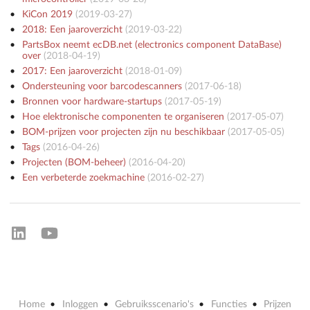
KiCon 2019
(
2019-03-27
)
2018: Een jaaroverzicht
(
2019-03-22
)
PartsBox neemt ecDB.net (electronics component DataBase)
over
(
2018-04-19
)
2017: Een jaaroverzicht
(
2018-01-09
)
Ondersteuning voor barcodescanners
(
2017-06-18
)
Bronnen voor hardware-startups
(
2017-05-19
)
Hoe elektronische componenten te organiseren
(
2017-05-07
)
BOM-prijzen voor projecten zijn nu beschikbaar
(
2017-05-05
)
Tags
(
2016-04-26
)
Projecten (BOM-beheer)
(
2016-04-20
)
Een verbeterde zoekmachine
(
2016-02-27
)
Home
Inloggen
Gebruiksscenario's
Functies
Prijzen