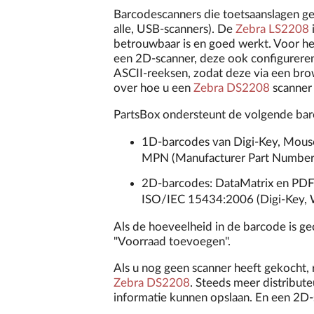
Barcodescanners die toetsaanslagen g
alle, USB-scanners). De
Zebra LS2208
betrouwbaar is en goed werkt. Voor h
een 2D-scanner, deze ook configureren
ASCII-reeksen, zodat deze via een br
over hoe u een
Zebra DS2208
scanner 
PartsBox ondersteunt de volgende bar
1D-barcodes van Digi-Key, Mouse
MPN (Manufacturer Part Number)
2D-barcodes: DataMatrix en PD
ISO/IEC 15434:2006 (Digi-Key, 
Als de hoeveelheid in de barcode is g
"Voorraad toevoegen".
Als u nog geen scanner heeft gekocht, 
Zebra DS2208
. Steeds meer distribut
informatie kunnen opslaan. En een 2D