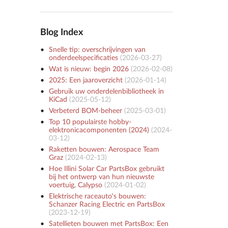
Blog Index
Snelle tip: overschrijvingen van
onderdeelspecificaties
(
2026-03-27
)
Wat is nieuw: begin 2026
(
2026-02-08
)
2025: Een jaaroverzicht
(
2026-01-14
)
Gebruik uw onderdelenbibliotheek in
KiCad
(
2025-05-12
)
Verbeterd BOM-beheer
(
2025-03-01
)
Top 10 populairste hobby-
elektronicacomponenten (2024)
(
2024-
03-12
)
Raketten bouwen: Aerospace Team
Graz
(
2024-02-13
)
Hoe Illini Solar Car PartsBox gebruikt
bij het ontwerp van hun nieuwste
voertuig, Calypso
(
2024-01-02
)
Elektrische raceauto's bouwen:
Schanzer Racing Electric en PartsBox
(
2023-12-19
)
Satellieten bouwen met PartsBox: Een