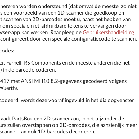
enereren worden ondersteund (dat omvat de meeste, zo niet
is een voorbeeld van een 1D-scanner die goedkoop en
et scannen van 2D-barcodes moet u, naast het hebben van
 om speciale niet-afdrukbare tekens te vervangen door
owser-app kan werken. Raadpleeg de
Gebruikershandleiding
configureert door een speciale configuratiecode te scannen.
codes:
r, Farnell, RS Components en de meeste anderen die het
 in de barcode coderen,
F417 met ANSI MH10.8.2-gegevens gecodeerd volgens
Wuerth).
ecodeerd, wordt deze vooraf ingevuld in het dialoogvenster
raadt PartsBox een 2D-scanner aan, in het bijzonder de
eurs zullen overstappen op 2D-barcodes, die aanzienlijk meer
-scanner kan ook 1D-barcodes decoderen.