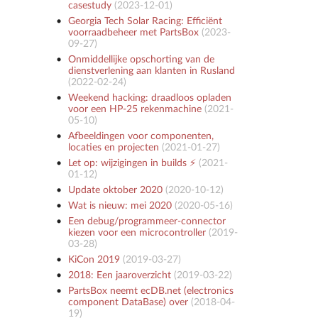
casestudy
(
2023-12-01
)
Georgia Tech Solar Racing: Efficiënt
voorraadbeheer met PartsBox
(
2023-
09-27
)
Onmiddellijke opschorting van de
dienstverlening aan klanten in Rusland
(
2022-02-24
)
Weekend hacking: draadloos opladen
voor een HP-25 rekenmachine
(
2021-
05-10
)
Afbeeldingen voor componenten,
locaties en projecten
(
2021-01-27
)
Let op: wijzigingen in builds ⚡️
(
2021-
01-12
)
Update oktober 2020
(
2020-10-12
)
Wat is nieuw: mei 2020
(
2020-05-16
)
Een debug/programmeer-connector
kiezen voor een microcontroller
(
2019-
03-28
)
KiCon 2019
(
2019-03-27
)
2018: Een jaaroverzicht
(
2019-03-22
)
PartsBox neemt ecDB.net (electronics
component DataBase) over
(
2018-04-
19
)