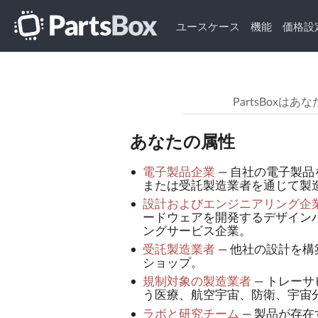
ユースケース
機能
価格設
PartsBox
あなたの属性
電子製品企業
—
自社の電子製品
または受託製造業者を通じて製
設計およびエンジニアリング企
ードウェアを開発するデザイン
ングサービス企業。
受託製造業者
—
他社の設計を構
ショップ。
規制対象の製造業者
—
トレーサ
う医療、航空宇宙、防衛、宇宙
ラボと研究チーム
—
製品が存在