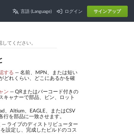
言語 (Language)
ログイン
サインアップ
確認してください。
と
認する
—
名前、MPN、または短い
庫がどれくらい、どこにあるかを確
ャン
—
QRまたはバーコード付きの
スキャナーで部品、ビン、ロット
Cad、Altium、EAGLE、またはCSV
各行を部品に一致させます。
定
—
ライブのディストリビューター
格を設定し、完成したビルドのコス