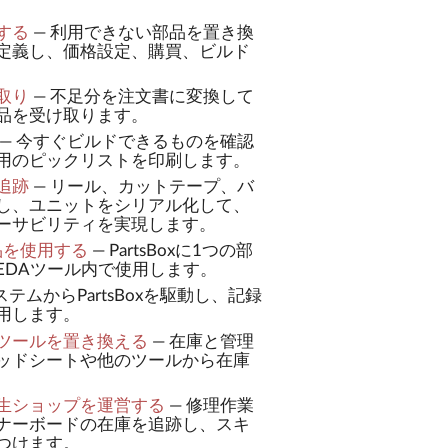
する
—
利用できない部品を置き換
定義し、価格設定、購買、ビルド
取り
—
不足分を注文書に変換して
品を受け取ります。
—
今すぐビルドできるものを確認
用のピックリストを印刷します。
追跡
—
リール、カットテープ、バ
し、ユニットをシリアル化して、
ーサビリティを実現します。
部品を使用する
—
PartsBoxに1つの部
EDAツール内で使用します。
テムからPartsBoxを駆動し、記録
用します。
ツールを置き換える
—
在庫と管理
ッドシートや他のツールから在庫
生ショップを運営する
—
修理作業
ナーボードの在庫を追跡し、スキ
つけます。