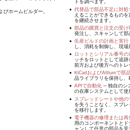
トを調べます。
。
代替品で部品不足に対処
よびホームビルダー。
えることができるものを
を継続させます。
部品の購買と注文の受け
発注し、スキャンして部
生産ビルドの計画と実行
し、消耗を制御し、現場
ロットとシリアル番号の
ッチをロットとして追跡
前方および後方へのトレ
KiCadおよびAltiumで
品ライブラリを保持し、
APIで自動化
—
独自のシス
の在庫システムとして使
スプレッドシートや他の
を失うことなく、スプレ
を移行します。
電子機器の修理または再
用のコンポーネントとド
ャンして任意の部品を見