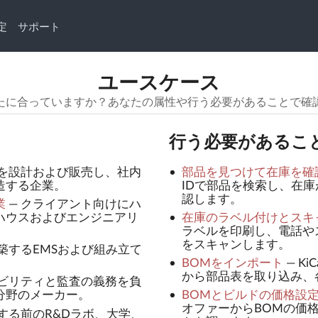
定
サポート
ユースケース
はあなたに合っていますか？あなたの属性や行う必要があることで
行う必要があるこ
を設計および販売し、社内
部品を見つけて在庫を確
造する企業。
IDで部品を検索し、在
認します。
業
—
クライアント向けにハ
ハウスおよびエンジニアリ
在庫のラベル付けとスキ
ラベルを印刷し、電話や
をスキャンします。
築するEMSおよび組み立て
BOMをインポート
—
Ki
から部品表を取り込み、
ビリティと監査の義務を負
分野のメーカー。
BOMとビルドの価格設
オファーからBOMの価
する前のR&Dラボ、大学、