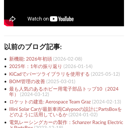
以前のブログ記事:
新機能: 2026年初頭
(
2026-02-08
)
2025年：1年の振り返り
(
2026-01-14
)
KiCadでパーツライブラリを使用する
(
2025-05-12
)
BOM管理の改善
(
2025-03-01
)
最も人気のあるホビー用電子部品トップ10（2024
年）
(
2024-03-12
)
ロケットの建造: Aerospace Team Graz
(
2024-02-13
)
Illini Solar Carが最新車両Calypsoの設計にPartsBoxを
どのように活用しているか
(
2024-01-02
)
電気レーシングカーの製作：Schanzer Racing Electric
とPartsBox
(
2023-12-19
)