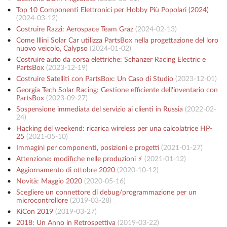
Top 10 Componenti Elettronici per Hobby Più Popolari (2024)
(
2024-03-12
)
Costruire Razzi: Aerospace Team Graz
(
2024-02-13
)
Come Illini Solar Car utilizza PartsBox nella progettazione del loro
nuovo veicolo, Calypso
(
2024-01-02
)
Costruire auto da corsa elettriche: Schanzer Racing Electric e
PartsBox
(
2023-12-19
)
Costruire Satelliti con PartsBox: Un Caso di Studio
(
2023-12-01
)
Georgia Tech Solar Racing: Gestione efficiente dell'inventario con
PartsBox
(
2023-09-27
)
Sospensione immediata del servizio ai clienti in Russia
(
2022-02-
24
)
Hacking del weekend: ricarica wireless per una calcolatrice HP-
25
(
2021-05-10
)
Immagini per componenti, posizioni e progetti
(
2021-01-27
)
Attenzione: modifiche nelle produzioni ⚡️
(
2021-01-12
)
Aggiornamento di ottobre 2020
(
2020-10-12
)
Novità: Maggio 2020
(
2020-05-16
)
Scegliere un connettore di debug/programmazione per un
microcontrollore
(
2019-03-28
)
KiCon 2019
(
2019-03-27
)
2018: Un Anno in Retrospettiva
(
2019-03-22
)