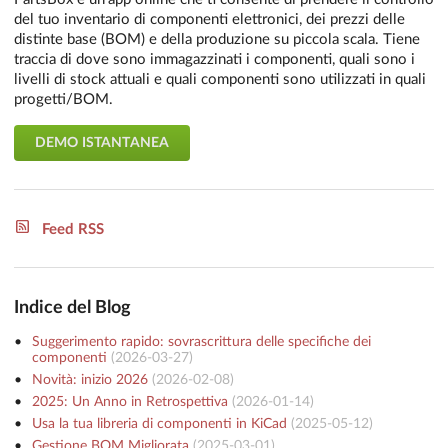
del tuo inventario di componenti elettronici, dei prezzi delle
distinte base (BOM) e della produzione su piccola scala. Tiene
traccia di dove sono immagazzinati i componenti, quali sono i
livelli di stock attuali e quali componenti sono utilizzati in quali
progetti/BOM.
DEMO ISTANTANEA
Feed RSS
Indice del Blog
Suggerimento rapido: sovrascrittura delle specifiche dei
componenti
(
2026-03-27
)
Novità: inizio 2026
(
2026-02-08
)
2025: Un Anno in Retrospettiva
(
2026-01-14
)
Usa la tua libreria di componenti in KiCad
(
2025-05-12
)
Gestione BOM Migliorata
(
2025-03-01
)