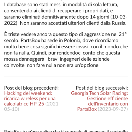
I database sono stati messi in modalità di sola lettura,
consentendo ai clienti di recuperare i propri dati, e
saranno eliminati definitivamente dopo 14 giorni (10-03-
2022). Non saranno accettati ulteriori clienti dalla Russia.
È triste vedere ancora questo tipo di aggressione nel 21°
secolo. PartsBox ha sede in Polonia, dove ricordiamo
molto bene cosa significhi essere invasi, con il mondo che
non fa nulla. Quindi, pur rendendoci conto che questa
mossa danneggerà i bravi ingegneri delle aziende
coinvolte, non fare nulla non era un'opzione.
Post del blog precedenti:
Post del blog successivi:
Hacking del weekend:
Georgia Tech Solar Racing:
ricarica wireless per una
Gestione efficiente
calcolatrice HP-25
(
2021-
dell'inventario con
05-10
)
PartsBox
(
2023-09-27
)
PartsBox è un'app online che ti consente di prendere il controllo