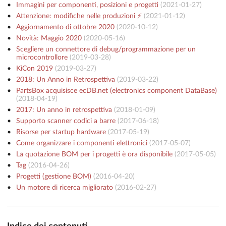
Immagini per componenti, posizioni e progetti
(
2021-01-27
)
Attenzione: modifiche nelle produzioni ⚡️
(
2021-01-12
)
Aggiornamento di ottobre 2020
(
2020-10-12
)
Novità: Maggio 2020
(
2020-05-16
)
Scegliere un connettore di debug/programmazione per un
microcontrollore
(
2019-03-28
)
KiCon 2019
(
2019-03-27
)
2018: Un Anno in Retrospettiva
(
2019-03-22
)
PartsBox acquisisce ecDB.net (electronics component DataBase)
(
2018-04-19
)
2017: Un anno in retrospettiva
(
2018-01-09
)
Supporto scanner codici a barre
(
2017-06-18
)
Risorse per startup hardware
(
2017-05-19
)
Come organizzare i componenti elettronici
(
2017-05-07
)
La quotazione BOM per i progetti è ora disponibile
(
2017-05-05
)
Tag
(
2016-04-26
)
Progetti (gestione BOM)
(
2016-04-20
)
Un motore di ricerca migliorato
(
2016-02-27
)