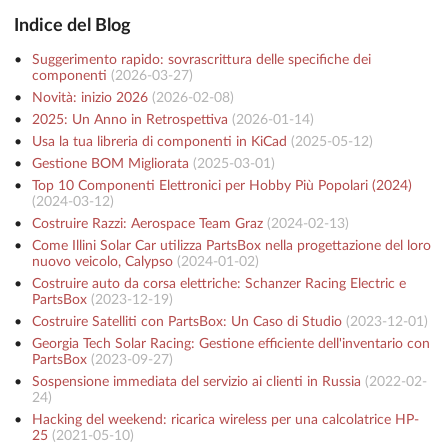
Indice del Blog
Suggerimento rapido: sovrascrittura delle specifiche dei
componenti
(
2026-03-27
)
Novità: inizio 2026
(
2026-02-08
)
2025: Un Anno in Retrospettiva
(
2026-01-14
)
Usa la tua libreria di componenti in KiCad
(
2025-05-12
)
Gestione BOM Migliorata
(
2025-03-01
)
Top 10 Componenti Elettronici per Hobby Più Popolari (2024)
(
2024-03-12
)
Costruire Razzi: Aerospace Team Graz
(
2024-02-13
)
Come Illini Solar Car utilizza PartsBox nella progettazione del loro
nuovo veicolo, Calypso
(
2024-01-02
)
Costruire auto da corsa elettriche: Schanzer Racing Electric e
PartsBox
(
2023-12-19
)
Costruire Satelliti con PartsBox: Un Caso di Studio
(
2023-12-01
)
Georgia Tech Solar Racing: Gestione efficiente dell'inventario con
PartsBox
(
2023-09-27
)
Sospensione immediata del servizio ai clienti in Russia
(
2022-02-
24
)
Hacking del weekend: ricarica wireless per una calcolatrice HP-
25
(
2021-05-10
)