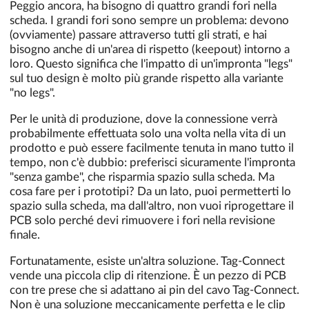
Peggio ancora, ha bisogno di quattro grandi fori nella
scheda. I grandi fori sono sempre un problema: devono
(ovviamente) passare attraverso tutti gli strati, e hai
bisogno anche di un'area di rispetto (keepout) intorno a
loro. Questo significa che l'impatto di un'impronta "legs"
sul tuo design è molto più grande rispetto alla variante
"no legs".
Per le unità di produzione, dove la connessione verrà
probabilmente effettuata solo una volta nella vita di un
prodotto e può essere facilmente tenuta in mano tutto il
tempo, non c'è dubbio: preferisci sicuramente l'impronta
"senza gambe", che risparmia spazio sulla scheda. Ma
cosa fare per i prototipi? Da un lato, puoi permetterti lo
spazio sulla scheda, ma dall'altro, non vuoi riprogettare il
PCB solo perché devi rimuovere i fori nella revisione
finale.
Fortunatamente, esiste un'altra soluzione. Tag-Connect
vende una piccola clip di ritenzione. È un pezzo di PCB
con tre prese che si adattano ai pin del cavo Tag-Connect.
Non è una soluzione meccanicamente perfetta e le clip