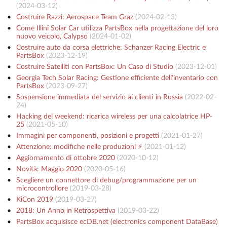
(
2024-03-12
)
Costruire Razzi: Aerospace Team Graz
(
2024-02-13
)
Come Illini Solar Car utilizza PartsBox nella progettazione del loro
nuovo veicolo, Calypso
(
2024-01-02
)
Costruire auto da corsa elettriche: Schanzer Racing Electric e
PartsBox
(
2023-12-19
)
Costruire Satelliti con PartsBox: Un Caso di Studio
(
2023-12-01
)
Georgia Tech Solar Racing: Gestione efficiente dell'inventario con
PartsBox
(
2023-09-27
)
Sospensione immediata del servizio ai clienti in Russia
(
2022-02-
24
)
Hacking del weekend: ricarica wireless per una calcolatrice HP-
25
(
2021-05-10
)
Immagini per componenti, posizioni e progetti
(
2021-01-27
)
Attenzione: modifiche nelle produzioni ⚡️
(
2021-01-12
)
Aggiornamento di ottobre 2020
(
2020-10-12
)
Novità: Maggio 2020
(
2020-05-16
)
Scegliere un connettore di debug/programmazione per un
microcontrollore
(
2019-03-28
)
KiCon 2019
(
2019-03-27
)
2018: Un Anno in Retrospettiva
(
2019-03-22
)
PartsBox acquisisce ecDB.net (electronics component DataBase)