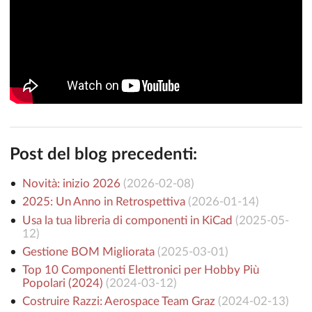
Post del blog precedenti:
Novità: inizio 2026
(
2026-02-08
)
2025: Un Anno in Retrospettiva
(
2026-01-14
)
Usa la tua libreria di componenti in KiCad
(
2025-05-
12
)
Gestione BOM Migliorata
(
2025-03-01
)
Top 10 Componenti Elettronici per Hobby Più
Popolari (2024)
(
2024-03-12
)
Costruire Razzi: Aerospace Team Graz
(
2024-02-13
)