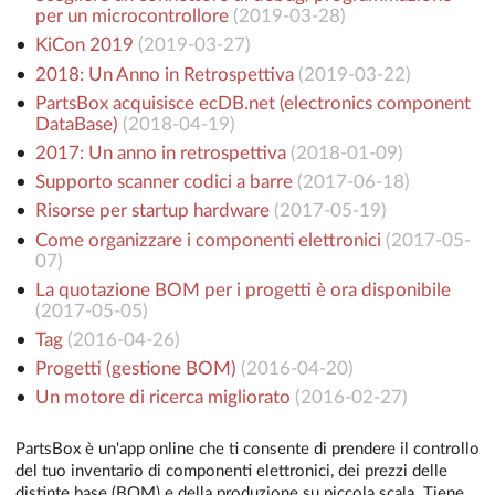
per un microcontrollore
(
2019-03-28
)
KiCon 2019
(
2019-03-27
)
2018: Un Anno in Retrospettiva
(
2019-03-22
)
PartsBox acquisisce ecDB.net (electronics component
DataBase)
(
2018-04-19
)
2017: Un anno in retrospettiva
(
2018-01-09
)
Supporto scanner codici a barre
(
2017-06-18
)
Risorse per startup hardware
(
2017-05-19
)
Come organizzare i componenti elettronici
(
2017-05-
07
)
La quotazione BOM per i progetti è ora disponibile
(
2017-05-05
)
Tag
(
2016-04-26
)
Progetti (gestione BOM)
(
2016-04-20
)
Un motore di ricerca migliorato
(
2016-02-27
)
PartsBox è un'app online che ti consente di prendere il controllo
del tuo inventario di componenti elettronici, dei prezzi delle
distinte base (BOM) e della produzione su piccola scala. Tiene