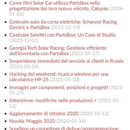
Come Illini Solar Car utilizza PartsBox nella
progettazione del loro nuovo veicolo, Calypso
(
2024-
01-02
)
Costruire auto da corsa elettriche: Schanzer Racing
Electric e PartsBox
(
2023-12-19
)
Costruire Satelliti con PartsBox: Un Caso di Studio
(
2023-12-01
)
Georgia Tech Solar Racing: Gestione efficiente
dell'inventario con PartsBox
(
2023-09-27
)
Sospensione immediata del servizio ai clienti in Russia
(
2022-02-24
)
Hacking del weekend: ricarica wireless per una
calcolatrice HP-25
(
2021-05-10
)
Immagini per componenti, posizioni e progetti
(
2021-
01-27
)
Attenzione: modifiche nelle produzioni ⚡️
(
2021-01-
12
)
Aggiornamento di ottobre 2020
(
2020-10-12
)
Novità: Maggio 2020
(
2020-05-16
)
Scegliere un connettore di debug/programmazione