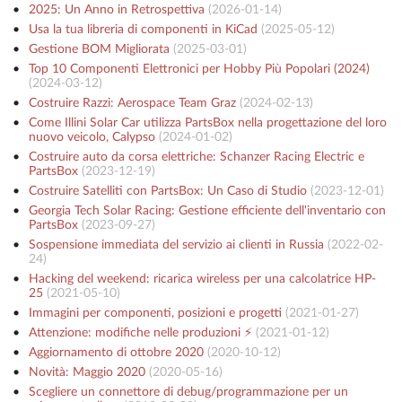
2025: Un Anno in Retrospettiva
(
2026-01-14
)
Usa la tua libreria di componenti in KiCad
(
2025-05-12
)
Gestione BOM Migliorata
(
2025-03-01
)
Top 10 Componenti Elettronici per Hobby Più Popolari (2024)
(
2024-03-12
)
Costruire Razzi: Aerospace Team Graz
(
2024-02-13
)
Come Illini Solar Car utilizza PartsBox nella progettazione del loro
nuovo veicolo, Calypso
(
2024-01-02
)
Costruire auto da corsa elettriche: Schanzer Racing Electric e
PartsBox
(
2023-12-19
)
Costruire Satelliti con PartsBox: Un Caso di Studio
(
2023-12-01
)
Georgia Tech Solar Racing: Gestione efficiente dell'inventario con
PartsBox
(
2023-09-27
)
Sospensione immediata del servizio ai clienti in Russia
(
2022-02-
24
)
Hacking del weekend: ricarica wireless per una calcolatrice HP-
25
(
2021-05-10
)
Immagini per componenti, posizioni e progetti
(
2021-01-27
)
Attenzione: modifiche nelle produzioni ⚡️
(
2021-01-12
)
Aggiornamento di ottobre 2020
(
2020-10-12
)
Novità: Maggio 2020
(
2020-05-16
)
Scegliere un connettore di debug/programmazione per un