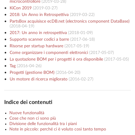
microcontrollore
(
2019-03-28
)
KiCon 2019
(
2019-03-27
)
2018: Un Anno in Retrospettiva
(
2019-03-22
)
PartsBox acquisisce ecDB.net (electronics component DataBase)
(
2018-04-19
)
2017: Un anno in retrospettiva
(
2018-01-09
)
Supporto scanner codici a barre
(
2017-06-18
)
Risorse per startup hardware
(
2017-05-19
)
Come organizzare i componenti elettronici
(
2017-05-07
)
La quotazione BOM per i progetti è ora disponibile
(
2017-05-05
)
Tag
(
2016-04-26
)
Progetti (gestione BOM)
(
2016-04-20
)
Un motore di ricerca migliorato
(
2016-02-27
)
Indice dei contenuti
Nuove funzionalità
Cose che non ci sono più
Divisione delle funzionalità tra i piani
Note in piccolo: perché ci è voluto così tanto tempo