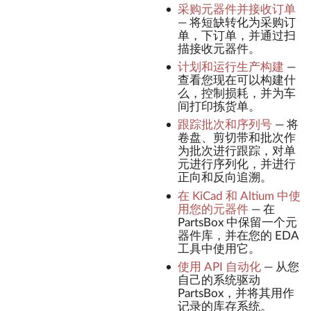
采购元器件并接收订单
—
将短缺转化为采购订
单，下订单，并通过扫
描接收元器件。
计划和运行生产构建
—
查看您现在可以构建什
么，控制损耗，并为车
间打印拣货单。
跟踪批次和序列号
—
将
卷盘、剪切带和批次作
为批次进行跟踪，对单
元进行序列化，并进行
正向和反向追溯。
在 KiCad 和 Altium 中使
用您的元器件
—
在
PartsBox 中保留一个元
器件库，并在您的 EDA
工具中使用它。
使用 API 自动化
—
从您
自己的系统驱动
PartsBox，并将其用作
记录的库存系统。