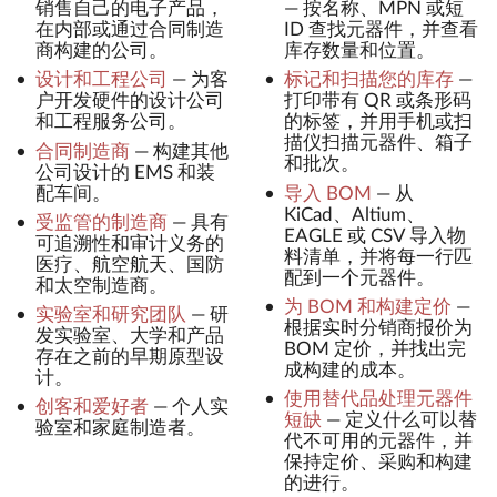
销售自己的电子产品，
—
按名称、MPN 或短
在内部或通过合同制造
ID 查找元器件，并查看
商构建的公司。
库存数量和位置。
设计和工程公司
—
为客
标记和扫描您的库存
—
户开发硬件的设计公司
打印带有 QR 或条形码
和工程服务公司。
的标签，并用手机或扫
描仪扫描元器件、箱子
合同制造商
—
构建其他
和批次。
公司设计的 EMS 和装
配车间。
导入 BOM
—
从
KiCad、Altium、
受监管的制造商
—
具有
EAGLE 或 CSV 导入物
可追溯性和审计义务的
料清单，并将每一行匹
医疗、航空航天、国防
配到一个元器件。
和太空制造商。
为 BOM 和构建定价
—
实验室和研究团队
—
研
根据实时分销商报价为
发实验室、大学和产品
BOM 定价，并找出完
存在之前的早期原型设
成构建的成本。
计。
使用替代品处理元器件
创客和爱好者
—
个人实
短缺
—
定义什么可以替
验室和家庭制造者。
代不可用的元器件，并
保持定价、采购和构建
的进行。