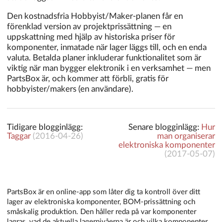
Den kostnadsfria Hobbyist/Maker-planen får en
förenklad version av projektprissättning — en
uppskattning med hjälp av historiska priser för
komponenter, inmatade när lager läggs till, och en enda
valuta. Betalda planer inkluderar funktionalitet som är
viktig när man bygger elektronik i en verksamhet — men
PartsBox är, och kommer att förbli, gratis för
hobbyister/makers (en användare).
Tidigare blogginlägg:
Senare blogginlägg:
Hur
Taggar
(
2016-04-26
)
man organiserar
elektroniska komponenter
(
2017-05-07
)
PartsBox är en online-app som låter dig ta kontroll över ditt
lager av elektroniska komponenter, BOM-prissättning och
småskalig produktion. Den håller reda på var komponenter
lagras, vad de aktuella lagernivåerna är och vilka komponenter