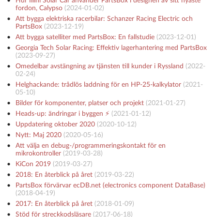
Hur Illini Solar Car använder PartsBox i designen av sitt nyaste
fordon, Calypso
(
2024-01-02
)
Att bygga elektriska racerbilar: Schanzer Racing Electric och
PartsBox
(
2023-12-19
)
Att bygga satelliter med PartsBox: En fallstudie
(
2023-12-01
)
Georgia Tech Solar Racing: Effektiv lagerhantering med PartsBox
(
2023-09-27
)
Omedelbar avstängning av tjänsten till kunder i Ryssland
(
2022-
02-24
)
Helghackande: trådlös laddning för en HP-25-kalkylator
(
2021-
05-10
)
Bilder för komponenter, platser och projekt
(
2021-01-27
)
Heads-up: ändringar i byggen ⚡️
(
2021-01-12
)
Uppdatering oktober 2020
(
2020-10-12
)
Nytt: Maj 2020
(
2020-05-16
)
Att välja en debug-/programmeringskontakt för en
mikrokontroller
(
2019-03-28
)
KiCon 2019
(
2019-03-27
)
2018: En återblick på året
(
2019-03-22
)
PartsBox förvärvar ecDB.net (electronics component DataBase)
(
2018-04-19
)
2017: En återblick på året
(
2018-01-09
)
Stöd för streckkodsläsare
(
2017-06-18
)