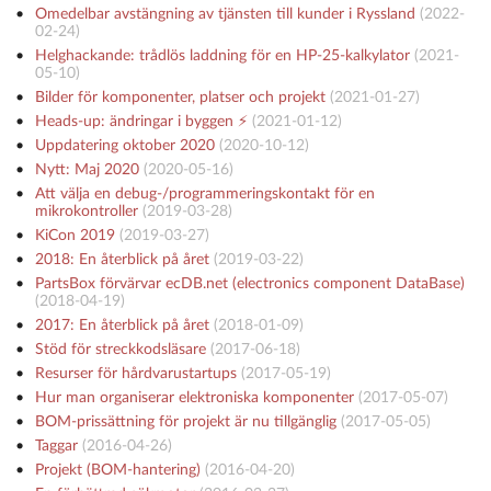
Omedelbar avstängning av tjänsten till kunder i Ryssland
(
2022-
02-24
)
Helghackande: trådlös laddning för en HP-25-kalkylator
(
2021-
05-10
)
Bilder för komponenter, platser och projekt
(
2021-01-27
)
Heads-up: ändringar i byggen ⚡️
(
2021-01-12
)
Uppdatering oktober 2020
(
2020-10-12
)
Nytt: Maj 2020
(
2020-05-16
)
Att välja en debug-/programmeringskontakt för en
mikrokontroller
(
2019-03-28
)
KiCon 2019
(
2019-03-27
)
2018: En återblick på året
(
2019-03-22
)
PartsBox förvärvar ecDB.net (electronics component DataBase)
(
2018-04-19
)
2017: En återblick på året
(
2018-01-09
)
Stöd för streckkodsläsare
(
2017-06-18
)
Resurser för hårdvarustartups
(
2017-05-19
)
Hur man organiserar elektroniska komponenter
(
2017-05-07
)
BOM-prissättning för projekt är nu tillgänglig
(
2017-05-05
)
Taggar
(
2016-04-26
)
Projekt (BOM-hantering)
(
2016-04-20
)