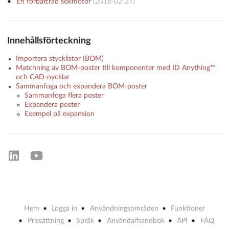
En förbättrad sökmotor
(
2016-02-27
)
Innehållsförteckning
Importera stycklistor (BOM)
Matchning av BOM-poster till komponenter med ID Anything™
och CAD-nycklar
Sammanfoga och expandera BOM-poster
Sammanfoga flera poster
Expandera poster
Exempel på expansion
Hem
Logga in
Användningsområden
Funktioner
Prissättning
Språk
Användarhandbok
API
FAQ