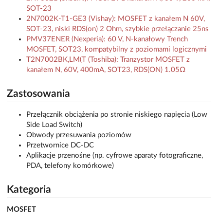
SOT-23
2N7002K-T1-GE3 (Vishay): MOSFET z kanałem N 60V,
SOT-23, niski RDS(on) 2 Ohm, szybkie przełączanie 25ns
PMV37ENER (Nexperia): 60 V, N-kanałowy Trench
MOSFET, SOT23, kompatybilny z poziomami logicznymi
T2N7002BK,LM(T (Toshiba): Tranzystor MOSFET z
kanałem N, 60V, 400mA, SOT23, RDS(ON) 1.05Ω
Zastosowania
Przełącznik obciążenia po stronie niskiego napięcia (Low
Side Load Switch)
Obwody przesuwania poziomów
Przetwornice DC-DC
Aplikacje przenośne (np. cyfrowe aparaty fotograficzne,
PDA, telefony komórkowe)
Kategoria
MOSFET