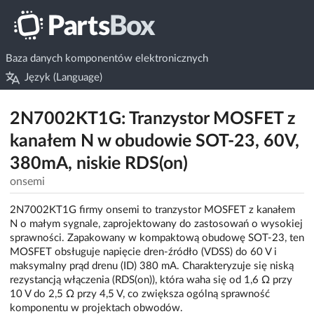
Baza danych komponentów elektronicznych
Język (Language)
2N7002KT1G: Tranzystor MOSFET z
kanałem N w obudowie SOT-23, 60V,
380mA, niskie RDS(on)
onsemi
2N7002KT1G firmy onsemi to tranzystor MOSFET z kanałem
N o małym sygnale, zaprojektowany do zastosowań o wysokiej
sprawności. Zapakowany w kompaktową obudowę SOT-23, ten
MOSFET obsługuje napięcie dren-źródło (VDSS) do 60 V i
maksymalny prąd drenu (ID) 380 mA. Charakteryzuje się niską
rezystancją włączenia (RDS(on)), która waha się od 1,6 Ω przy
10 V do 2,5 Ω przy 4,5 V, co zwiększa ogólną sprawność
komponentu w projektach obwodów.