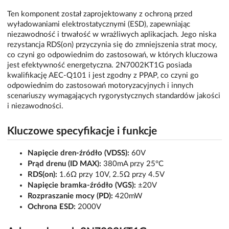
Ten komponent został zaprojektowany z ochroną przed
wyładowaniami elektrostatycznymi (ESD), zapewniając
niezawodność i trwałość w wrażliwych aplikacjach. Jego niska
rezystancja RDS(on) przyczynia się do zmniejszenia strat mocy,
co czyni go odpowiednim do zastosowań, w których kluczowa
jest efektywność energetyczna. 2N7002KT1G posiada
kwalifikację AEC-Q101 i jest zgodny z PPAP, co czyni go
odpowiednim do zastosowań motoryzacyjnych i innych
scenariuszy wymagających rygorystycznych standardów jakości
i niezawodności.
Kluczowe specyfikacje i funkcje
Napięcie dren-źródło (VDSS):
60V
Prąd drenu (ID MAX):
380mA przy 25°C
RDS(on):
1.6Ω przy 10V, 2.5Ω przy 4.5V
Napięcie bramka-źródło (VGS):
±20V
Rozpraszanie mocy (PD):
420mW
Ochrona ESD:
2000V