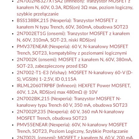
2N7002H6327XTSA2 (Infineon): Tranzystor MOSFET z
kanałem N, 60V, 0.3A, RDS(on) 3Ω max, poziom logiczny,
szybkie przełączanie
BSS138BK,215 (Nexperia): Tranzystor MOSFET z
kanałem N typu Trench, 60V, 360mA, obudowa SOT23
2N7002ET1G (onsemi): Tranzystor MOSFET z kanałem
N, 60V, 310mA, SOT-23, niski RDS(on)
PMV37ENEAR (Nexperia): 60 V, N-kanałowy MOSFET
Trench, SOT23, kompatybilny z poziomami logicznymi
2N7002K (onsemi): MOSFET z kanałem N, 60V, 380mA,
SOT-23, zabezpieczony przed ESD
2N7002-T1-E3 (Vishay): MOSFET N-kanałowy 60-V (D-
S), VGS(th) 1-2,5V, ID 0,115A
IRLML2060TRPBF (Infineon): HEXFET Power MOSFET,
60V, 1.2A, RDS(on) max 480mΩ @ 10V
2N7002BK,215 (Nexperia): Tranzystor MOSFET N-
kanałowy typu Trench 60 V, 350 mA, obudowa SOT23
2N7002P,235 (Nexperia): 60 V, 360 mA N-kanałowy
MOSFET Trench, obudowa SOT23
PMV55ENEAR (Nexperia): 60V, N-kanałowy MOSFET
Trench, SOT23, Poziom Logiczny, Szybkie Przełączanie
2N7002L (onsemi): MOSFET z kanałem N, 60 V, 200 mA,