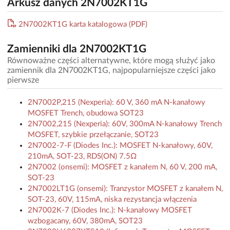
Arkusz danych 2N7002KT1G
2N7002KT1G karta katalogowa (PDF)
Zamienniki dla 2N7002KT1G
Równoważne części alternatywne, które mogą służyć jako
zamiennik dla 2N7002KT1G, najpopularniejsze części jako
pierwsze
2N7002P,215 (Nexperia): 60 V, 360 mA N-kanałowy
MOSFET Trench, obudowa SOT23
2N7002,215 (Nexperia): 60V, 300mA N-kanałowy Trench
MOSFET, szybkie przełączanie, SOT23
2N7002-7-F (Diodes Inc.): MOSFET N-kanałowy, 60V,
210mA, SOT-23, RDS(ON) 7.5Ω
2N7002 (onsemi): MOSFET z kanałem N, 60 V, 200 mA,
SOT-23
2N7002LT1G (onsemi): Tranzystor MOSFET z kanałem N,
SOT-23, 60V, 115mA, niska rezystancja włączenia
2N7002K-7 (Diodes Inc.): N-kanałowy MOSFET
wzbogacany, 60V, 380mA, SOT23