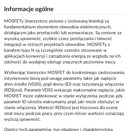
Informacje ogólne
MOSFETy (tranzystory polowe z izolowaną bramką) są
fundamentalnym elementem obwodów elektronicznych,
działającym jako przełączniki lub wzmacniacze. Są cenione za
wysoką sprawność, szybkie czasy przełączania i łatwość
integracji w różnych projektach obwodów. MOSFETy z
kanałem typu N są szczególnie szeroko stosowane w
aplikacjach konwersji i zarządzania energią ze względu na ich
zdolność do wydajnej obsługi znacznych poziomów mocy.
Wybierając tranzystor MOSFET do konkretnego zastosowania,
inżynierowie biorą pod uwagę parametry takie jak napięcie
dren-źródło (VDSS), prąd drenu (ID) oraz rezystancję włączenia
(RDS(on)). Parametr VDSS wskazuje maksymalne napięcie, jakie
MOSFET może zablokować w stanie wyłączenia, podczas gdy
parametr ID określa maksymalny prąd, jaki może obsłużyć w
stanie włączenia. Wartość RDS(on) jest kluczowa dla oceny
strat mocy podczas pracy, przy czym niższe wartości oznaczają
wyższą sprawność.
Oprócz tych parametrów, typ obudowy i charakterystyka