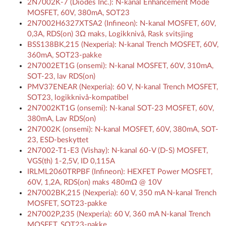
2N7002K-7 (Diodes Inc.): N-kanal Enhancement Mode
MOSFET, 60V, 380mA, SOT23
2N7002H6327XTSA2 (Infineon): N-kanal MOSFET, 60V,
0,3A, RDS(on) 3Ω maks, Logikknivå, Rask svitsjing
BSS138BK,215 (Nexperia): N-kanal Trench MOSFET, 60V,
360mA, SOT23-pakke
2N7002ET1G (onsemi): N-kanal MOSFET, 60V, 310mA,
SOT-23, lav RDS(on)
PMV37ENEAR (Nexperia): 60 V, N-kanal Trench MOSFET,
SOT23, logikknivå-kompatibel
2N7002KT1G (onsemi): N-kanal SOT-23 MOSFET, 60V,
380mA, Lav RDS(on)
2N7002K (onsemi): N-kanal MOSFET, 60V, 380mA, SOT-
23, ESD-beskyttet
2N7002-T1-E3 (Vishay): N-kanal 60-V (D-S) MOSFET,
VGS(th) 1-2,5V, ID 0,115A
IRLML2060TRPBF (Infineon): HEXFET Power MOSFET,
60V, 1,2A, RDS(on) maks 480mΩ @ 10V
2N7002BK,215 (Nexperia): 60 V, 350 mA N-kanal Trench
MOSFET, SOT23-pakke
2N7002P,235 (Nexperia): 60 V, 360 mA N-kanal Trench
MOSFET, SOT23-pakke