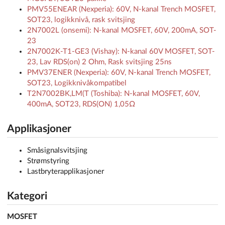
PMV55ENEAR (Nexperia): 60V, N-kanal Trench MOSFET,
SOT23, logikknivå, rask svitsjing
2N7002L (onsemi): N-kanal MOSFET, 60V, 200mA, SOT-
23
2N7002K-T1-GE3 (Vishay): N-kanal 60V MOSFET, SOT-
23, Lav RDS(on) 2 Ohm, Rask svitsjing 25ns
PMV37ENER (Nexperia): 60V, N-kanal Trench MOSFET,
SOT23, Logikknivåkompatibel
T2N7002BK,LM(T (Toshiba): N-kanal MOSFET, 60V,
400mA, SOT23, RDS(ON) 1,05Ω
Applikasjoner
Småsignalsvitsjing
Strømstyring
Lastbryterapplikasjoner
Kategori
MOSFET