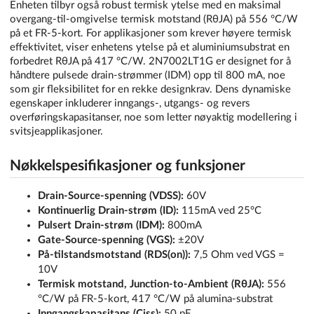
Enheten tilbyr også robust termisk ytelse med en maksimal
overgang-til-omgivelse termisk motstand (RθJA) på 556 °C/W
på et FR-5-kort. For applikasjoner som krever høyere termisk
effektivitet, viser enhetens ytelse på et aluminiumsubstrat en
forbedret RθJA på 417 °C/W. 2N7002LT1G er designet for å
håndtere pulsede drain-strømmer (IDM) opp til 800 mA, noe
som gir fleksibilitet for en rekke designkrav. Dens dynamiske
egenskaper inkluderer inngangs-, utgangs- og revers
overføringskapasitanser, noe som letter nøyaktig modellering i
svitsjeapplikasjoner.
Nøkkelspesifikasjoner og funksjoner
Drain-Source-spenning (VDSS):
60V
Kontinuerlig Drain-strøm (ID):
115mA ved 25°C
Pulsert Drain-strøm (IDM):
800mA
Gate-Source-spenning (VGS):
±20V
På-tilstandsmotstand (RDS(on)):
7,5 Ohm ved VGS =
10V
Termisk motstand, Junction-to-Ambient (RθJA):
556
°C/W på FR-5-kort, 417 °C/W på alumina-substrat
Inngangskapasitans (Ciss):
50 pF