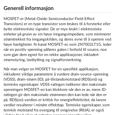
Generell informasjon
MOSFET-er (Metal-Oxide-Semiconductor Field-Effect
Transistors) er en type transistor som brukes til å forsterke eller
bytte elektroniske signaler. De er mye brukt i elektroniske
enheter på grunn av sin høye inngangsimpedans, som minimerer
strømtrekket fra inngangskilden, og deres evne til å operere ved
høye hastigheter. N-kanal MOSFET-er, som 2N7002LT1G, leder
når en positiv spenning påføres gaten i forhold til source, noe
som gjør dem egnet for en rekke applikasjoner, inkludert
strømstyring, lastbytting og signalforsterkning.
Når man velger en MOSFET for en spesifikk applikasjon,
inkluderer viktige parametere å vurdere drain-source-spenning
(VDSS), drain-strøm (ID), på-tilstandsmotstand (RDS(on)) og
termiske egenskaper. VDSS-ratingen indikerer den maksimale
spenningen MOSFET-en kan blokkere når den er av, mens ID-
ratingen gir den maksimale strømmen den kan lede når den er
på. RDS(on)-verdien er kritisk for energieffektivitet, da lavere
verdier resulterer i mindre effekttap. Termiske egenskaper, som
termisk motstand fra overgang til omgivelse (RθJA), er også