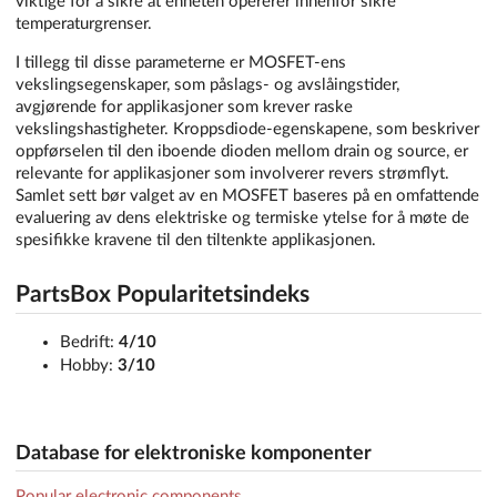
viktige for å sikre at enheten opererer innenfor sikre
temperaturgrenser.
I tillegg til disse parameterne er MOSFET-ens
vekslingsegenskaper, som påslags- og avslåingstider,
avgjørende for applikasjoner som krever raske
vekslingshastigheter. Kroppsdiode-egenskapene, som beskriver
oppførselen til den iboende dioden mellom drain og source, er
relevante for applikasjoner som involverer revers strømflyt.
Samlet sett bør valget av en MOSFET baseres på en omfattende
evaluering av dens elektriske og termiske ytelse for å møte de
spesifikke kravene til den tiltenkte applikasjonen.
PartsBox Popularitetsindeks
Bedrift:
4/10
Hobby:
3/10
Database for elektroniske komponenter
Popular electronic components