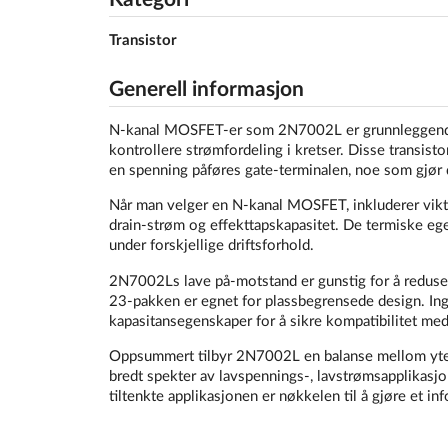
Transistor
Generell informasjon
N-kanal MOSFET-er som 2N7002L er grunnleggende k
kontrollere strømfordeling i kretser. Disse transist
en spenning påføres gate-terminalen, noe som gjør de
Når man velger en N-kanal MOSFET, inkluderer vikt
drain-strøm og effekttapskapasitet. De termiske ege
under forskjellige driftsforhold.
2N7002Ls lave på-motstand er gunstig for å reduser
23-pakken er egnet for plassbegrensede design. Inge
kapasitansegenskaper for å sikre kompatibilitet med
Oppsummert tilbyr 2N7002L en balanse mellom ytelse,
bredt spekter av lavspennings-, lavstrømsapplikasjo
tiltenkte applikasjonen er nøkkelen til å gjøre et inf