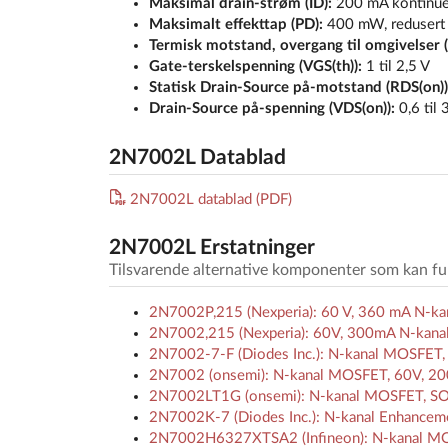
Maksimal drain-strøm (ID):
200 mA kontinuer
Maksimalt effekttap (PD):
400 mW, redusert
Termisk motstand, overgang til omgivelser 
Gate-terskelspenning (VGS(th)):
1 til 2,5 V
Statisk Drain-Source på-motstand (RDS(on))
Drain-Source på-spenning (VDS(on)):
0,6 til 
2N7002L Datablad
2N7002L datablad (PDF)
2N7002L Erstatninger
Tilsvarende alternative komponenter som kan f
2N7002P,215 (Nexperia): 60 V, 360 mA N-k
2N7002,215 (Nexperia): 60V, 300mA N-kanal
2N7002-7-F (Diodes Inc.): N-kanal MOSFET
2N7002 (onsemi): N-kanal MOSFET, 60V, 2
2N7002LT1G (onsemi): N-kanal MOSFET, SOT
2N7002K-7 (Diodes Inc.): N-kanal Enhanc
2N7002H6327XTSA2 (Infineon): N-kanal MOSF