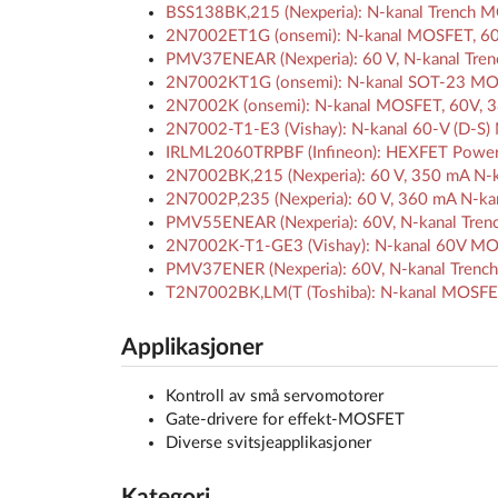
BSS138BK,215 (Nexperia): N-kanal Trench 
2N7002ET1G (onsemi): N-kanal MOSFET, 60V
PMV37ENEAR (Nexperia): 60 V, N-kanal Tren
2N7002KT1G (onsemi): N-kanal SOT-23 MOS
2N7002K (onsemi): N-kanal MOSFET, 60V, 3
2N7002-T1-E3 (Vishay): N-kanal 60-V (D-S)
IRLML2060TRPBF (Infineon): HEXFET Powe
2N7002BK,215 (Nexperia): 60 V, 350 mA N-
2N7002P,235 (Nexperia): 60 V, 360 mA N-k
PMV55ENEAR (Nexperia): 60V, N-kanal Trench
2N7002K-T1-GE3 (Vishay): N-kanal 60V MOSF
PMV37ENER (Nexperia): 60V, N-kanal Trenc
T2N7002BK,LM(T (Toshiba): N-kanal MOSFE
Applikasjoner
Kontroll av små servomotorer
Gate-drivere for effekt-MOSFET
Diverse svitsjeapplikasjoner
Kategori