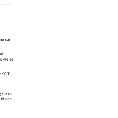
ne når
al
g ytelse
te SOT-
 for et
til den