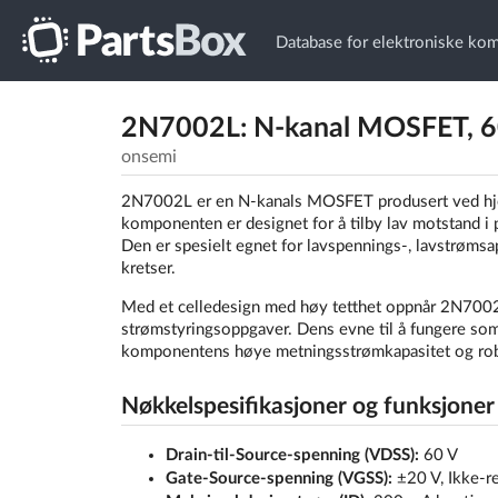
Database for elektroniske ko
2N7002L: N-kanal MOSFET, 6
onsemi
2N7002L er en N-kanals MOSFET produsert ved hj
komponenten er designet for å tilby lav motstand i på
Den er spesielt egnet for lavspennings-, lavstrømsapp
kretser.
Med et celledesign med høy tetthet oppnår 2N7002L 
strømstyringsoppgaver. Dens evne til å fungere som 
komponentens høye metningsstrømkapasitet og robusth
Nøkkelspesifikasjoner og funksjoner
Drain-til-Source-spenning (VDSS):
60 V
Gate-Source-spenning (VGSS):
±20 V, Ikke-r