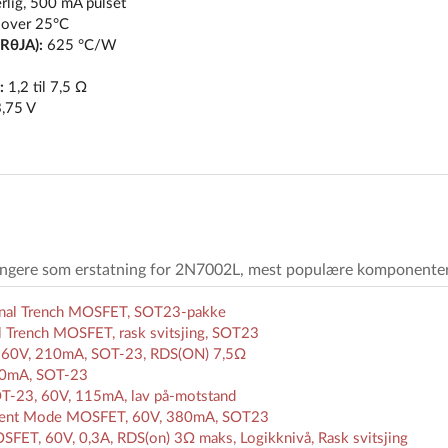
lig, 500 mA pulset
 over 25°C
(RθJA):
625 °C/W
:
1,2 til 7,5 Ω
3,75 V
ungere som erstatning for 2N7002L, mest populære komponenter
anal Trench MOSFET, SOT23-pakke
 Trench MOSFET, rask svitsjing, SOT23
, 60V, 210mA, SOT-23, RDS(ON) 7,5Ω
00mA, SOT-23
-23, 60V, 115mA, lav på-motstand
ement Mode MOSFET, 60V, 380mA, SOT23
ET, 60V, 0,3A, RDS(on) 3Ω maks, Logikknivå, Rask svitsjing