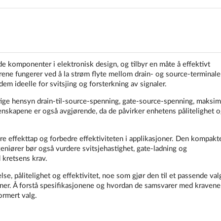
omponenter i elektronisk design, og tilbyr en måte å effektivt
orene fungerer ved å la strøm flyte mellom drain- og source-terminale
m ideelle for svitsjing og forsterkning av signaler.
ige hensyn drain-til-source-spenning, gate-source-spenning, maksim
nskapene er også avgjørende, da de påvirker enhetens pålitelighet o
e effekttap og forbedre effektiviteten i applikasjoner. Den kompak
niører bør også vurdere svitsjehastighet, gate-ladning og
 kretsens krav.
 pålitelighet og effektivitet, noe som gjør den til et passende valg
ner. Å forstå spesifikasjonene og hvordan de samsvarer med kravene 
ormert valg.