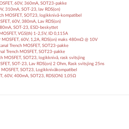
MOSFET, 60V, 360mA, SOT23-pakke
, 310mA, SOT-23, lav RDS(on)
ch MOSFET, SOT23, logikknivå-kompatibel
FET, 60V, 380mA, Lav RDS(on)
80mA, SOT-23, ESD-beskyttet
 MOSFET, VGS(th) 1-2,5V, ID 0,115A
r MOSFET, 60V, 1,2A, RDS(on) maks 480mΩ @ 10V
kanal Trench MOSFET, SOT23-pakke
anal Trench MOSFET, SOT23-pakke
 MOSFET, SOT23, logikknivå, rask svitsjing
ET, SOT-23, Lav RDS(on) 2 Ohm, Rask svitsjing 25ns
h MOSFET, SOT23, Logikknivåkompatibel
T, 60V, 400mA, SOT23, RDS(ON) 1,05Ω