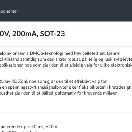
mponenter
0V, 200mA, SOT-23
elp av onsemis DMOS-teknologi med høy celletetthet. Denne
-tilstand samtidig som den sikrer robust, pålitelig og rask svitsjeyte
likasjoner, noe som gjør den til et allsidig valg for ulike elektronis
lav RDS(on), noe som gjør den til et effektivt valg for
en spenningsstyrt småsignalbryter øker fleksibiliteten i kretsdesign
et gjør den til et pålitelig alternativ for krevende miljøer.
epeterende (tp < 50 ms) ±40 V