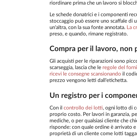
riordinare prima che un lavoro si blocch
Le schede donatrici e i componenti recu
stoccaggio può essere uno scaffale di 
un'altra, con la sua fonte annotata.
La c
preso, e quando, rimane registrato.
Compra per il lavoro, non p
Gli acquisti per le riparazioni sono picc
scarseggia, lascia che le
regole del forn
ricevi le consegne scansionando
il codi
prezzo vengono letti dall'etichetta.
Un registro per i component
Con il
controllo dei lotti
, ogni lotto di 
proprio costo. Per lavori in garanzia, 
mediche, o per qualsiasi cliente che c
risponde: con quale ordine è arrivato 
proprietà di un cliente come lotti taggat