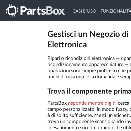
CASI D'USO
FUNZIONALIT
Gestisci un Negozio di
Elettronica
Ripari o ricondizioni elettronica — ripar
ricondizionamento apparecchiature — e
riparazioni sono ampie piuttosto che p
pochi di ciascuno, e la domanda è semp
Trova il componente prima 
PartsBox
risponde mentre digiti
: cerca
campo personalizzato, in modo fuzzy, 
è di solito sufficiente. Metti un'etichet
trova un componente scansionando invec
in esaurimento sui componenti che utili