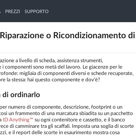
À
PREZZI
SUPPORTO
 Riparazione o Ricondizionamento di
azione a livello di scheda, assistenza strumenti,
 i componenti sono metà del lavoro. Le giacenze per le
rofonde: migliaia di componenti diversi e schede recuperate,
re la stessa: hai questo componente e dov'è?
di ordinarlo
 per numero di componente, descrizione, footprint o un
così un frammento di una marcatura sbiadita su un pacchetto
ta
ID Anything™
su ogni contenitore e cassetto, e il banco
e di camminare tra gli scaffali. Imposta una soglia di scorte
zzi, e il report delle scorte in esaurimento mostra cosa