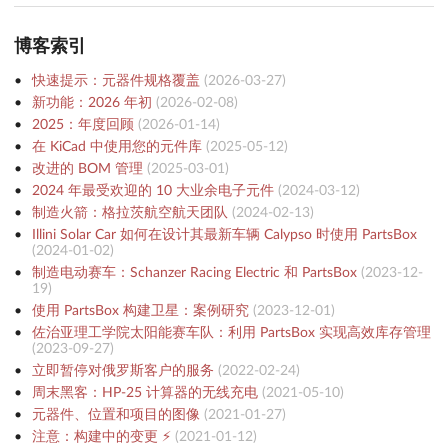
博客索引
快速提示：元器件规格覆盖
(
2026-03-27
)
新功能：2026 年初
(
2026-02-08
)
2025：年度回顾
(
2026-01-14
)
在 KiCad 中使用您的元件库
(
2025-05-12
)
改进的 BOM 管理
(
2025-03-01
)
2024 年最受欢迎的 10 大业余电子元件
(
2024-03-12
)
制造火箭：格拉茨航空航天团队
(
2024-02-13
)
Illini Solar Car 如何在设计其最新车辆 Calypso 时使用 PartsBox
(
2024-01-02
)
制造电动赛车：Schanzer Racing Electric 和 PartsBox
(
2023-12-
19
)
使用 PartsBox 构建卫星：案例研究
(
2023-12-01
)
佐治亚理工学院太阳能赛车队：利用 PartsBox 实现高效库存管理
(
2023-09-27
)
立即暂停对俄罗斯客户的服务
(
2022-02-24
)
周末黑客：HP-25 计算器的无线充电
(
2021-05-10
)
元器件、位置和项目的图像
(
2021-01-27
)
注意：构建中的变更 ⚡️
(
2021-01-12
)