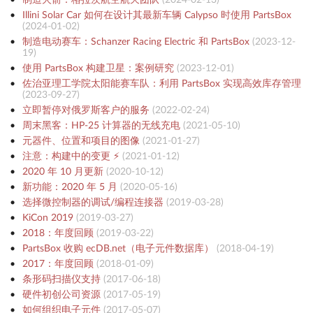
Illini Solar Car 如何在设计其最新车辆 Calypso 时使用 PartsBox
(
2024-01-02
)
制造电动赛车：Schanzer Racing Electric 和 PartsBox
(
2023-12-
19
)
使用 PartsBox 构建卫星：案例研究
(
2023-12-01
)
佐治亚理工学院太阳能赛车队：利用 PartsBox 实现高效库存管理
(
2023-09-27
)
立即暂停对俄罗斯客户的服务
(
2022-02-24
)
周末黑客：HP-25 计算器的无线充电
(
2021-05-10
)
元器件、位置和项目的图像
(
2021-01-27
)
注意：构建中的变更 ⚡️
(
2021-01-12
)
2020 年 10 月更新
(
2020-10-12
)
新功能：2020 年 5 月
(
2020-05-16
)
选择微控制器的调试/编程连接器
(
2019-03-28
)
KiCon 2019
(
2019-03-27
)
2018：年度回顾
(
2019-03-22
)
PartsBox 收购 ecDB.net（电子元件数据库）
(
2018-04-19
)
2017：年度回顾
(
2018-01-09
)
条形码扫描仪支持
(
2017-06-18
)
硬件初创公司资源
(
2017-05-19
)
如何组织电子元件
(
2017-05-07
)