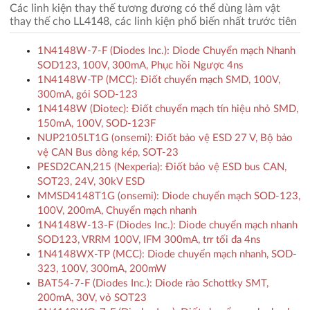
Các linh kiện thay thế tương đương có thể dùng làm vật
thay thế cho LL4148, các linh kiện phổ biến nhất trước tiên
1N4148W-7-F (Diodes Inc.): Diode Chuyển mạch Nhanh
SOD123, 100V, 300mA, Phục hồi Ngược 4ns
1N4148W-TP (MCC): Điốt chuyển mạch SMD, 100V,
300mA, gói SOD-123
1N4148W (Diotec): Điốt chuyển mạch tín hiệu nhỏ SMD,
150mA, 100V, SOD-123F
NUP2105LT1G (onsemi): Điốt bảo vệ ESD 27 V, Bộ bảo
vệ CAN Bus dòng kép, SOT-23
PESD2CAN,215 (Nexperia): Điốt bảo vệ ESD bus CAN,
SOT23, 24V, 30kV ESD
MMSD4148T1G (onsemi): Diode chuyển mạch SOD-123,
100V, 200mA, Chuyển mạch nhanh
1N4148W-13-F (Diodes Inc.): Diode chuyển mạch nhanh
SOD123, VRRM 100V, IFM 300mA, trr tối đa 4ns
1N4148WX-TP (MCC): Diode chuyển mạch nhanh, SOD-
323, 100V, 300mA, 200mW
BAT54-7-F (Diodes Inc.): Diode rào Schottky SMT,
200mA, 30V, vỏ SOT23