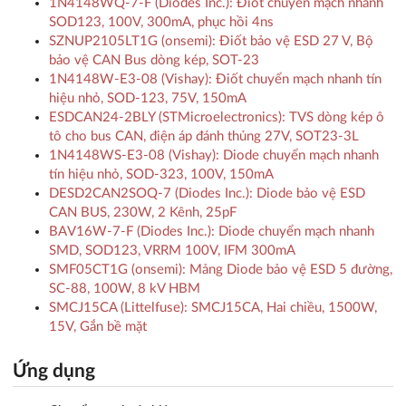
1N4148WQ-7-F (Diodes Inc.): Điốt chuyển mạch nhanh
SOD123, 100V, 300mA, phục hồi 4ns
SZNUP2105LT1G (onsemi): Điốt bảo vệ ESD 27 V, Bộ
bảo vệ CAN Bus dòng kép, SOT-23
1N4148W-E3-08 (Vishay): Điốt chuyển mạch nhanh tín
hiệu nhỏ, SOD-123, 75V, 150mA
ESDCAN24-2BLY (STMicroelectronics): TVS dòng kép ô
tô cho bus CAN, điện áp đánh thủng 27V, SOT23-3L
1N4148WS-E3-08 (Vishay): Diode chuyển mạch nhanh
tín hiệu nhỏ, SOD-323, 100V, 150mA
DESD2CAN2SOQ-7 (Diodes Inc.): Diode bảo vệ ESD
CAN BUS, 230W, 2 Kênh, 25pF
BAV16W-7-F (Diodes Inc.): Diode chuyển mạch nhanh
SMD, SOD123, VRRM 100V, IFM 300mA
SMF05CT1G (onsemi): Mảng Diode bảo vệ ESD 5 đường,
SC-88, 100W, 8 kV HBM
SMCJ15CA (Littelfuse): SMCJ15CA, Hai chiều, 1500W,
15V, Gắn bề mặt
Ứng dụng