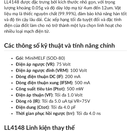
LL4148 được đặc trưng bởi kích thước nhỏ gọn, với trọng
lượng khoảng 0.05g và độ dày lớp mạ từ 4um đến 12um. Vật
liệu mạ là thiếc nguyên chất (99.99%), đảm bảo khả năng hàn tốt
và độ tin cậy lâu dài. Các xếp hạng tối đa tuyệt đối và đặc tính
điện của điốt làm cho nó trở thành một lựa chọn linh hoạt cho
nhiều loại mạch điện tử.
Các thông số kỹ thuật và tính năng chính
Gói
: MiniMELF (SOD-80)
Điện áp ngược (VR)
: 75 Volt
Điện áp ngược đỉnh (VRM)
: 100 Volt
Dòng điện thuận DC (IF)
: 200 mA
Dòng điện thuận xung (IFSM)
: 500 mA
Công suất tiêu tán (Ptot)
: 500 mW
Điện áp thuận (VF)
: Tối đa 1.0 Volt
Dòng rò (IR)
: Tối đa 5.0 uA tại VR=75V
Điện dung (Ctot)
: Tối đa 4.0 pF
Thời gian phục hồi ngược (trr)
: Tối đa 4.0 ns
LL4148 Linh kiện thay thế