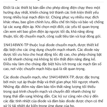
Điốt là các thiết bị bán dẫn cho phép dòng điện chạy theo một
hướng duy nhất, khiến chúng trở thành các linh kiện thiết yếu
trong nhiều loại mạch điện tử. Chúng phục vụ nhiều mục đích
khác nhau, bao gồm chỉnh lưu, điều chế tín hiệu và bảo vệ chống
lại các xung điện áp. Khi chọn một điốt, các yếu tố quan trọng
cần xem xét bao gồm điện áp ngược tối đa, khả năng dòng
thuận, tốc độ chuyển mạch, công suất tiêu tán và loại đóng gói.
1N4148WX-TP thuộc loại diode chuyển mạch, được thiết kế
đặc biệt cho các ứng dụng chuyển mạch nhanh. Các diode này
được tối ưu hóa cho hoạt động tốc độ cao, cho phép chúng bật
và tắt nhanh chóng mà không bị tổn thất điện năng đáng kể.
Điều này làm cho chúng đặc biệt hữu ích trong các mạch tần số
cao, nơi việc chuyển mạch hiệu quả là rất quan trọng.
Các diode chuyển mạch, như 1N4148WX-TP, được đặc trưng
bởi mức sụt áp thuận thấp và thời gian phục hồi ngược nhanh.
Những đặc điểm này đảm bảo tổn thất năng lượng tối thiểu
trong quá trình chuyển mạch và chuyển đổi nhanh chóng từ
trạng thái dẫn sang không dẫn. Các kỹ sư cũng nên chú ý đến
các đặc tính nhiệt của diode và đảm bảo diode được chọn có thể
xử lý tải nhiệt dự kiến trong ứng dụng của họ.