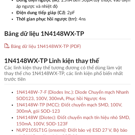
Dòng điện ngược (IR)
: 25nA đến 50μA tùy thuộc vào điện
áp ngược và nhiệt độ
Điện dung tiếp giáp (CJ)
: 2pF
Thời gian phục hồi ngược (trr)
: 4ns
Bảng dữ liệu 1N4148WX-TP
Bảng dữ liệu 1N4148WX-TP (PDF)
1N4148WX-TP Linh kiện thay thế
Các linh kiện thay thế tương đương có thể dùng làm vật
thay thế cho 1N4148WX-TP, các linh kiện phổ biến nhất
trước tiên
1N4148W-7-F (Diodes Inc.): Diode Chuyển mạch Nhanh
SOD123, 100V, 300mA, Phục hồi Ngược 4ns
1N4148W-TP (MCC): Điốt chuyển mạch SMD, 100V,
300mA, gói SOD-123
1N4148W (Diotec): Điốt chuyển mạch tín hiệu nhỏ SMD,
150mA, 100V, SOD-123F
NUP2105LT1G (onsemi): Điốt bảo vệ ESD 27 V, Bộ bảo