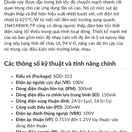
Diode này được đặc trưng bởi tốc độ chuyển mạch nhanh, rất
quan trọng cho các ứng dụng tần số cao. Nó có mức sụt áp
thuận thấp và thể hiện hiệu suất nhiệt tuyệt vời, với điện trở
nhiệt là 625°C/W từ mối nối đến môi trường xung quanh.
1N4148WX-TP cũng có dòng ngược thấp, đảm bảo tổn thất
điện năng tối thiểu trong quá trình hoạt động. Thiết kế mạnh mẽ
của nó bao gồm mức độ nhạy cảm với độ ẩm là 1 và epoxy đáp
ứng xếp hạng tính dễ cháy UL 94 V-0, nâng cao độ tin cậy của
nó trong các điều kiện môi trường khác nhau.
Các thông số kỹ thuật và tính năng chính
Kiểu vỏ (Package)
: SOD-323
Điện áp ngược cực đại (VR)
: 100V
Dòng điện thuận liên tục (IFM)
: 300mA
Dòng điện đầu ra chỉnh lưu trung bình (IO)
: 150mA
Dòng điện xung thuận đỉnh
: 2A (t=1μs), 1A (t=1s)
Công suất tiêu tán (PD)
: 200mW
Điện áp đánh thủng ngược (VBR)
: 100V
Điện áp thuận (VF)
: 0.715V đến 1.25V tùy thuộc vào
dòng điện thuận