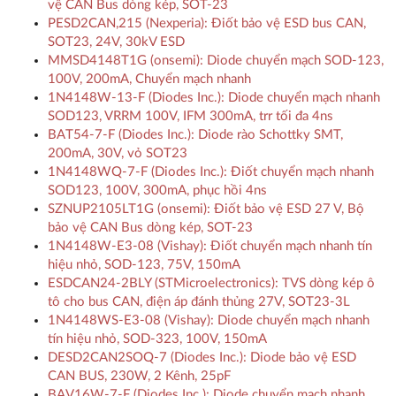
vệ CAN Bus dòng kép, SOT-23
PESD2CAN,215 (Nexperia): Điốt bảo vệ ESD bus CAN,
SOT23, 24V, 30kV ESD
MMSD4148T1G (onsemi): Diode chuyển mạch SOD-123,
100V, 200mA, Chuyển mạch nhanh
1N4148W-13-F (Diodes Inc.): Diode chuyển mạch nhanh
SOD123, VRRM 100V, IFM 300mA, trr tối đa 4ns
BAT54-7-F (Diodes Inc.): Diode rào Schottky SMT,
200mA, 30V, vỏ SOT23
1N4148WQ-7-F (Diodes Inc.): Điốt chuyển mạch nhanh
SOD123, 100V, 300mA, phục hồi 4ns
SZNUP2105LT1G (onsemi): Điốt bảo vệ ESD 27 V, Bộ
bảo vệ CAN Bus dòng kép, SOT-23
1N4148W-E3-08 (Vishay): Điốt chuyển mạch nhanh tín
hiệu nhỏ, SOD-123, 75V, 150mA
ESDCAN24-2BLY (STMicroelectronics): TVS dòng kép ô
tô cho bus CAN, điện áp đánh thủng 27V, SOT23-3L
1N4148WS-E3-08 (Vishay): Diode chuyển mạch nhanh
tín hiệu nhỏ, SOD-323, 100V, 150mA
DESD2CAN2SOQ-7 (Diodes Inc.): Diode bảo vệ ESD
CAN BUS, 230W, 2 Kênh, 25pF
BAV16W-7-F (Diodes Inc.): Diode chuyển mạch nhanh