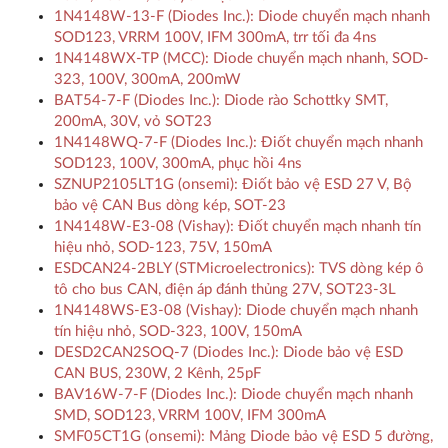
1N4148W-13-F (Diodes Inc.): Diode chuyển mạch nhanh
SOD123, VRRM 100V, IFM 300mA, trr tối đa 4ns
1N4148WX-TP (MCC): Diode chuyển mạch nhanh, SOD-
323, 100V, 300mA, 200mW
BAT54-7-F (Diodes Inc.): Diode rào Schottky SMT,
200mA, 30V, vỏ SOT23
1N4148WQ-7-F (Diodes Inc.): Điốt chuyển mạch nhanh
SOD123, 100V, 300mA, phục hồi 4ns
SZNUP2105LT1G (onsemi): Điốt bảo vệ ESD 27 V, Bộ
bảo vệ CAN Bus dòng kép, SOT-23
1N4148W-E3-08 (Vishay): Điốt chuyển mạch nhanh tín
hiệu nhỏ, SOD-123, 75V, 150mA
ESDCAN24-2BLY (STMicroelectronics): TVS dòng kép ô
tô cho bus CAN, điện áp đánh thủng 27V, SOT23-3L
1N4148WS-E3-08 (Vishay): Diode chuyển mạch nhanh
tín hiệu nhỏ, SOD-323, 100V, 150mA
DESD2CAN2SOQ-7 (Diodes Inc.): Diode bảo vệ ESD
CAN BUS, 230W, 2 Kênh, 25pF
BAV16W-7-F (Diodes Inc.): Diode chuyển mạch nhanh
SMD, SOD123, VRRM 100V, IFM 300mA
SMF05CT1G (onsemi): Mảng Diode bảo vệ ESD 5 đường,