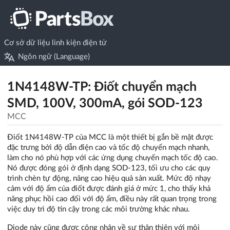
Cơ sở dữ liệu linh kiện điện tử
Ngôn ngữ (Language)
1N4148W-TP: Điốt chuyển mạch
SMD, 100V, 300mA, gói SOD-123
MCC
Điốt 1N4148W-TP của MCC là một thiết bị gắn bề mặt được
đặc trưng bởi độ dẫn điện cao và tốc độ chuyển mạch nhanh,
làm cho nó phù hợp với các ứng dụng chuyển mạch tốc độ cao.
Nó được đóng gói ở định dạng SOD-123, tối ưu cho các quy
trình chèn tự động, nâng cao hiệu quả sản xuất. Mức độ nhạy
cảm với độ ẩm của điốt được đánh giá ở mức 1, cho thấy khả
năng phục hồi cao đối với độ ẩm, điều này rất quan trọng trong
việc duy trì độ tin cậy trong các môi trường khác nhau.
Diode này cũng được công nhận về sự thân thiện với môi