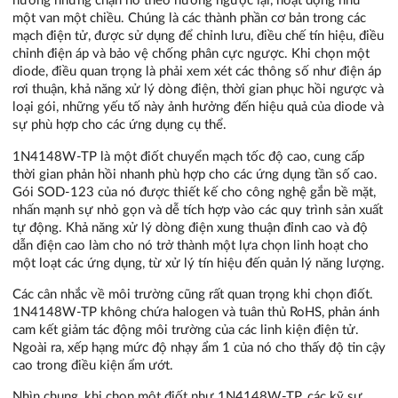
hướng nhưng chặn nó theo hướng ngược lại, hoạt động như
một van một chiều. Chúng là các thành phần cơ bản trong các
mạch điện tử, được sử dụng để chỉnh lưu, điều chế tín hiệu, điều
chỉnh điện áp và bảo vệ chống phân cực ngược. Khi chọn một
diode, điều quan trọng là phải xem xét các thông số như điện áp
rơi thuận, khả năng xử lý dòng điện, thời gian phục hồi ngược và
loại gói, những yếu tố này ảnh hưởng đến hiệu quả của diode và
sự phù hợp cho các ứng dụng cụ thể.
1N4148W-TP là một điốt chuyển mạch tốc độ cao, cung cấp
thời gian phản hồi nhanh phù hợp cho các ứng dụng tần số cao.
Gói SOD-123 của nó được thiết kế cho công nghệ gắn bề mặt,
nhấn mạnh sự nhỏ gọn và dễ tích hợp vào các quy trình sản xuất
tự động. Khả năng xử lý dòng điện xung thuận đỉnh cao và độ
dẫn điện cao làm cho nó trở thành một lựa chọn linh hoạt cho
một loạt các ứng dụng, từ xử lý tín hiệu đến quản lý năng lượng.
Các cân nhắc về môi trường cũng rất quan trọng khi chọn điốt.
1N4148W-TP không chứa halogen và tuân thủ RoHS, phản ánh
cam kết giảm tác động môi trường của các linh kiện điện tử.
Ngoài ra, xếp hạng mức độ nhạy ẩm 1 của nó cho thấy độ tin cậy
cao trong điều kiện ẩm ướt.
Nhìn chung, khi chọn một điốt như 1N4148W-TP, các kỹ sư