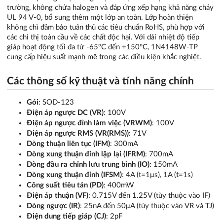
trường, không chứa halogen và đáp ứng xếp hạng khả năng cháy
UL 94 V-0, bổ sung thêm một lớp an toàn. Lớp hoàn thiện
không chì đảm bảo tuân thủ các tiêu chuẩn RoHS, phù hợp với
các chỉ thị toàn cầu về các chất độc hại. Với dải nhiệt độ tiếp
giáp hoạt động tối đa từ -65°C đến +150°C, 1N4148W-TP
cung cấp hiệu suất mạnh mẽ trong các điều kiện khắc nghiệt.
Các thông số kỹ thuật và tính năng chính
Gói
: SOD-123
Điện áp ngược DC (VR)
: 100V
Điện áp ngược đỉnh làm việc (VRWM)
: 100V
Điện áp ngược RMS (VR(RMS))
: 71V
Dòng thuận liên tục (IFM)
: 300mA
Dòng xung thuận đỉnh lặp lại (IFRM)
: 700mA
Dòng đầu ra chỉnh lưu trung bình (IO)
: 150mA
Dòng xung thuận đỉnh (IFSM)
: 4A (t=1μs), 1A (t=1s)
Công suất tiêu tán (PD)
: 400mW
Điện áp thuận (VF)
: 0.715V đến 1.25V (tùy thuộc vào IF)
Dòng ngược (IR)
: 25nA đến 50μA (tùy thuộc vào VR và TJ)
Điện dung tiếp giáp (CJ)
: 2pF