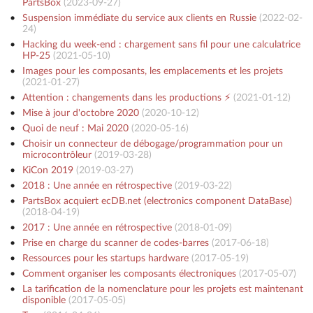
PartsBox
(
2023-09-27
)
Suspension immédiate du service aux clients en Russie
(
2022-02-
24
)
Hacking du week-end : chargement sans fil pour une calculatrice
HP-25
(
2021-05-10
)
Images pour les composants, les emplacements et les projets
(
2021-01-27
)
Attention : changements dans les productions ⚡️
(
2021-01-12
)
Mise à jour d'octobre 2020
(
2020-10-12
)
Quoi de neuf : Mai 2020
(
2020-05-16
)
Choisir un connecteur de débogage/programmation pour un
microcontrôleur
(
2019-03-28
)
KiCon 2019
(
2019-03-27
)
2018 : Une année en rétrospective
(
2019-03-22
)
PartsBox acquiert ecDB.net (electronics component DataBase)
(
2018-04-19
)
2017 : Une année en rétrospective
(
2018-01-09
)
Prise en charge du scanner de codes-barres
(
2017-06-18
)
Ressources pour les startups hardware
(
2017-05-19
)
Comment organiser les composants électroniques
(
2017-05-07
)
La tarification de la nomenclature pour les projets est maintenant
disponible
(
2017-05-05
)