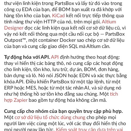
thư viện linh kiện trong PartsBox và lấy từ đó vào trong
công cụ EDA của bạn, để BOM bạn xuất ra đã khớp với
hàng tồn kho của bạn.
KiCad
kết nối trực tiếp thông qua
tính năng thư viện HTTP của nó, trên mọi gói.
Altium
Designer
đọc các linh kiện qua kết nối cơ sở dữ liệu cũ, vì
vậy nó kết nối thông qua một cầu nối cục bộ — PartsBox
Outpost™, một container Docker sao chép cơ sở dữ liệu
của bạn và cung cấp giao diện SQL mà Altium cần.
Tự động hóa với API.
API
định hướng theo hoạt động:
thay vì hiển thị các bảng thô, nó cung cấp các hoạt động
cho linh kiện, tồn kho, lưu trữ, dự án, BOM, đơn hàng,
bản dựng và lô. Nó nói JSON hoặc EDN và xác thực bằng
khóa API. Điều khiển PartsBox từ một tập lệnh, từ một
ERP hoặc MES, hoặc từ một tác nhân AI, và sử dụng nó
như hệ thống hồ sơ tồn kho đằng sau chúng. Một
tích
hợp Zapier
bao gồm tự động hóa không cần mã.
Cung cấp cho nhóm của bạn quyền truy cập phù hợp.
Một
cơ sở dữ liệu tổ chức dùng chung
cho phép mọi
người làm việc cùng một lúc, với các thay đổi hiển thị cho
mọi người ngay lập tức.
Kiểm soát truy cập dựa trên vai