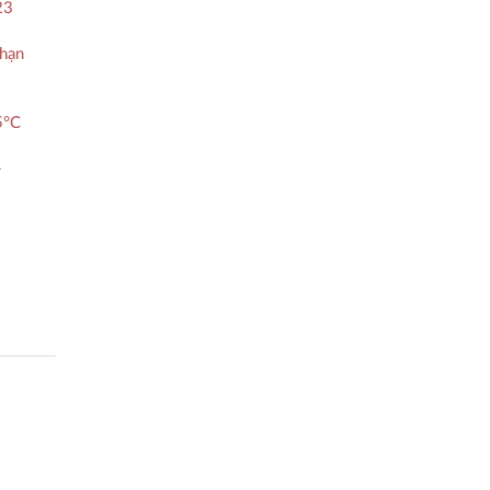
23
 hạn
5°C
-