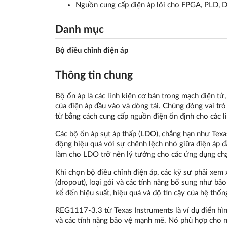
Nguồn cung cấp điện áp lõi cho FPGA, PLD, 
Danh mục
Bộ điều chỉnh điện áp
Thông tin chung
Bộ ổn áp là các linh kiện cơ bản trong mạch điện tử,
của điện áp đầu vào và dòng tải. Chúng đóng vai trò 
tử bằng cách cung cấp nguồn điện ổn định cho các l
Các bộ ổn áp sụt áp thấp (LDO), chẳng hạn như Tex
động hiệu quả với sự chênh lệch nhỏ giữa điện áp đầ
làm cho LDO trở nên lý tưởng cho các ứng dụng chạy
Khi chọn bộ điều chỉnh điện áp, các kỹ sư phải xem 
(dropout), loại gói và các tính năng bổ sung như bả
kể đến hiệu suất, hiệu quả và độ tin cậy của hệ thốn
REG1117-3.3 từ Texas Instruments là ví dụ điển hìn
và các tính năng bảo vệ mạnh mẽ. Nó phù hợp cho nh