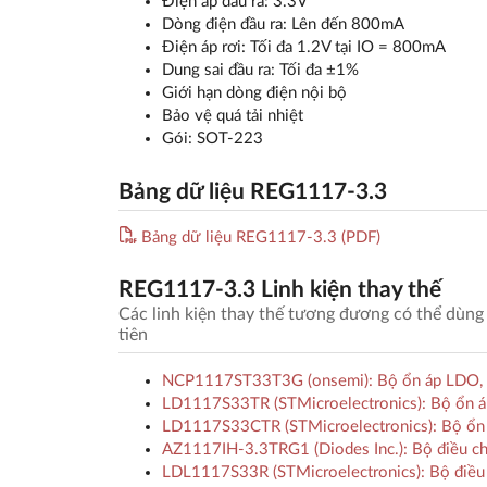
Điện áp đầu ra: 3.3V
Dòng điện đầu ra: Lên đến 800mA
Điện áp rơi: Tối đa 1.2V tại IO = 800mA
Dung sai đầu ra: Tối đa ±1%
Giới hạn dòng điện nội bộ
Bảo vệ quá tải nhiệt
Gói: SOT-223
Bảng dữ liệu REG1117-3.3
Bảng dữ liệu REG1117-3.3 (PDF)
REG1117-3.3 Linh kiện thay thế
Các linh kiện thay thế tương đương có thể dùng 
tiên
NCP1117ST33T3G (onsemi): Bộ ổn áp LDO, 1.
LD1117S33TR (STMicroelectronics): Bộ ổn á
LD1117S33CTR (STMicroelectronics): Bộ ổn á
AZ1117IH-3.3TRG1 (Diodes Inc.): Bộ điều ch
LDL1117S33R (STMicroelectronics): Bộ điều 