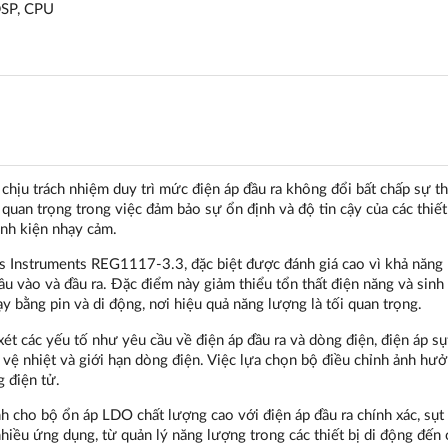
DSP, CPU
 chịu trách nhiệm duy trì mức điện áp đầu ra không đổi bất chấp sự t
quan trọng trong việc đảm bảo sự ổn định và độ tin cậy của các thiết
inh kiện nhạy cảm.
as Instruments REG1117-3.3, đặc biệt được đánh giá cao vì khả năng
u vào và đầu ra. Đặc điểm này giảm thiểu tổn thất điện năng và sinh 
 bằng pin và di động, nơi hiệu quả năng lượng là tối quan trọng.
xét các yếu tố như yêu cầu về điện áp đầu ra và dòng điện, điện áp sụ
o vệ nhiệt và giới hạn dòng điện. Việc lựa chọn bộ điều chỉnh ảnh hư
g điện tử.
h cho bộ ổn áp LDO chất lượng cao với điện áp đầu ra chính xác, sụt 
iều ứng dụng, từ quản lý năng lượng trong các thiết bị di động đến