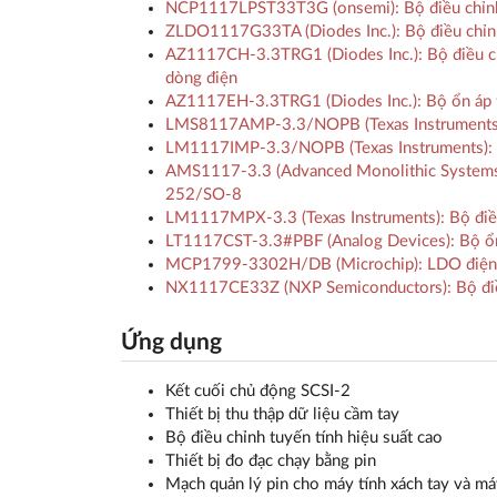
NCP1117LPST33T3G (onsemi): Bộ điều chỉnh 
ZLDO1117G33TA (Diodes Inc.): Bộ điều chỉn
AZ1117CH-3.3TRG1 (Diodes Inc.): Bộ điều chỉnh
dòng điện
AZ1117EH-3.3TRG1 (Diodes Inc.): Bộ ổn áp tu
LMS8117AMP-3.3/NOPB (Texas Instruments): B
LM1117IMP-3.3/NOPB (Texas Instruments)
AMS1117-3.3 (Advanced Monolithic Systems):
252/SO-8
LM1117MPX-3.3 (Texas Instruments): Bộ điều
LT1117CST-3.3#PBF (Analog Devices): Bộ ổn
MCP1799-3302H/DB (Microchip): LDO điện á
NX1117CE33Z (NXP Semiconductors): Bộ điều
Ứng dụng
Kết cuối chủ động SCSI-2
Thiết bị thu thập dữ liệu cầm tay
Bộ điều chỉnh tuyến tính hiệu suất cao
Thiết bị đo đạc chạy bằng pin
Mạch quản lý pin cho máy tính xách tay và má