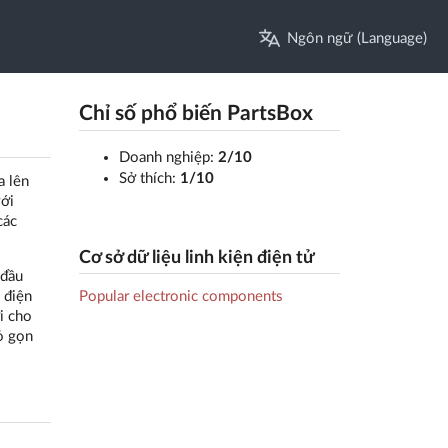
Ngôn ngữ (Language)
Chỉ số phổ biến PartsBox
Doanh nghiệp:
2/10
Sở thích:
1/10
a lên
ới
các
Cơ sở dữ liệu linh kiện điện tử
 đầu
Popular electronic components
 điện
i cho
ỏ gọn