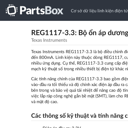
Cơ sở dữ liệu linh kiện điện tử
REG1117-3.3: Bộ ổn áp dương
Texas Instruments
Texas Instruments REG1117-3.3 là bộ điều chỉnh đi
đến 800mA. Linh kiện này thuộc dòng REG1117, cung
nhiều ứng dụng. Cụ thể, REG1117-3.3 cung cấp điện 
mạch kỹ thuật số trong nhiều thiết bị điện tử khác n
Các tính năng chính của REG1117-3.3 bao gồm điện 
vào-đầu ra tối thiểu và độ chính xác điện áp đầu ra c
bên trong và bảo vệ quá tải nhiệt để nâng cao độ ti
việc lắp ráp công nghệ gắn bề mặt (SMT), làm cho R
và mật độ cao.
Các thông số kỹ thuật và tính năng 