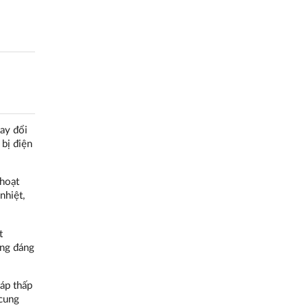
hay đổi
 bị điện
 hoạt
nhiệt,
t
ởng đáng
áp thấp
 cung