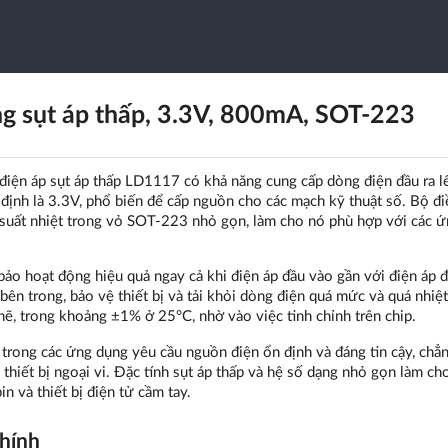
 sụt áp thấp, 3.3V, 800mA, SOT-223
iện áp sụt áp thấp LD1117 có khả năng cung cấp dòng điện đầu ra l
định là 3.3V, phổ biến để cấp nguồn cho các mạch kỹ thuật số. Bộ đi
ệu suất nhiệt trong vỏ SOT-223 nhỏ gọn, làm cho nó phù hợp với các 
o hoạt động hiệu quả ngay cả khi điện áp đầu vào gần với điện áp đ
ên trong, bảo vệ thiết bị và tải khỏi dòng điện quá mức và quá nhiệ
chẽ, trong khoảng ±1% ở 25°C, nhờ vào việc tinh chỉnh trên chip.
 trong các ứng dụng yêu cầu nguồn điện ổn định và đáng tin cậy, chẳ
 thiết bị ngoại vi. Đặc tính sụt áp thấp và hệ số dạng nhỏ gọn làm ch
n và thiết bị điện tử cầm tay.
chính