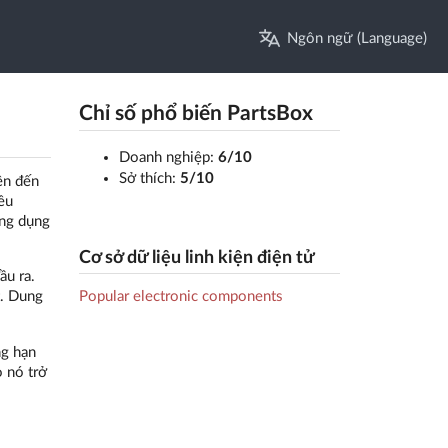
Ngôn ngữ (Language)
Chỉ số phổ biến PartsBox
Doanh nghiệp:
6/10
Sở thích:
5/10
ên đến
ều
ứng dụng
Cơ sở dữ liệu linh kiện điện tử
ầu ra.
Popular electronic components
t. Dung
ng hạn
o nó trở