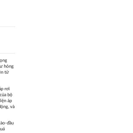
rọng
hư hỏng
ện tử
p rơi
 của bộ
điện áp
động, và
vào-đầu
quá