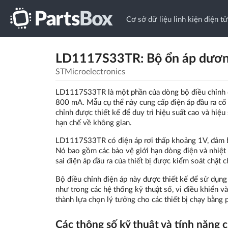
Cơ sở dữ liệu linh kiện điện tử
LD1117S33TR: Bộ ổn áp dương
STMicroelectronics
LD1117S33TR là một phần của dòng bộ điều chỉnh đ
800 mA. Mẫu cụ thể này cung cấp điện áp đầu ra cố 
chỉnh được thiết kế để duy trì hiệu suất cao và hi
hạn chế về không gian.
LD1117S33TR có điện áp rơi thấp khoảng 1V, đảm bả
Nó bao gồm các bảo vệ giới hạn dòng điện và nhiệt b
sai điện áp đầu ra của thiết bị được kiểm soát chặt 
Bộ điều chỉnh điện áp này được thiết kế để sử dụng
như trong các hệ thống kỹ thuật số, vi điều khiển và
thành lựa chọn lý tưởng cho các thiết bị chạy bằng pi
Các thông số kỹ thuật và tính năng 