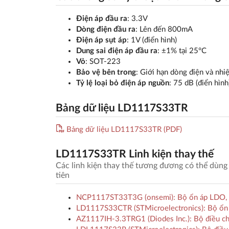
Điện áp đầu ra
: 3.3V
Dòng điện đầu ra
: Lên đến 800mA
Điện áp sụt áp
: 1V (điển hình)
Dung sai điện áp đầu ra
: ±1% tại 25°C
Vỏ
: SOT-223
Bảo vệ bên trong
: Giới hạn dòng điện và nhiệ
Tỷ lệ loại bỏ điện áp nguồn
: 75 dB (điển hình
Bảng dữ liệu LD1117S33TR
Bảng dữ liệu LD1117S33TR (PDF)
LD1117S33TR Linh kiện thay thế
Các linh kiện thay thế tương đương có thể dùng
tiên
NCP1117ST33T3G (onsemi): Bộ ổn áp LDO, 1.
LD1117S33CTR (STMicroelectronics): Bộ ổn á
AZ1117IH-3.3TRG1 (Diodes Inc.): Bộ điều ch