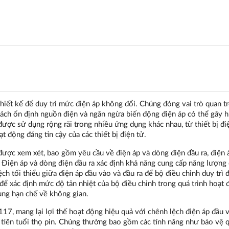
 thiết kế để duy trì mức điện áp không đổi. Chúng đóng vai trò quan t
cách ổn định nguồn điện và ngăn ngừa biến động điện áp có thể gây 
ược sử dụng rộng rãi trong nhiều ứng dụng khác nhau, từ thiết bị đi
 động đáng tin cậy của các thiết bị điện tử.
được xem xét, bao gồm yêu cầu về điện áp và dòng điện đầu ra, điện á
i. Điện áp và dòng điện đầu ra xác định khả năng cung cấp năng lượng
ệch tối thiểu giữa điện áp đầu vào và đầu ra để bộ điều chỉnh duy trì 
 để xác định mức độ tản nhiệt của bộ điều chỉnh trong quá trình hoạt 
ụng hạn chế về không gian.
17, mang lại lợi thế hoạt động hiệu quả với chênh lệch điện áp đầu 
 tiên tuổi thọ pin. Chúng thường bao gồm các tính năng như bảo vệ 