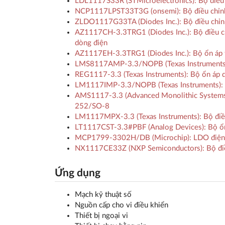
LDL1117S33R (STMicroelectronics): Bộ điều 
NCP1117LPST33T3G (onsemi): Bộ điều chỉnh 
ZLDO1117G33TA (Diodes Inc.): Bộ điều chỉn
AZ1117CH-3.3TRG1 (Diodes Inc.): Bộ điều chỉnh
dòng điện
AZ1117EH-3.3TRG1 (Diodes Inc.): Bộ ổn áp tu
LMS8117AMP-3.3/NOPB (Texas Instruments): B
REG1117-3.3 (Texas Instruments): Bộ ổn áp 
LM1117IMP-3.3/NOPB (Texas Instruments)
AMS1117-3.3 (Advanced Monolithic Systems):
252/SO-8
LM1117MPX-3.3 (Texas Instruments): Bộ điều
LT1117CST-3.3#PBF (Analog Devices): Bộ ổn
MCP1799-3302H/DB (Microchip): LDO điện á
NX1117CE33Z (NXP Semiconductors): Bộ điều
Ứng dụng
Mạch kỹ thuật số
Nguồn cấp cho vi điều khiển
Thiết bị ngoại vi