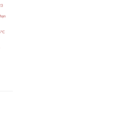
23
 hạn
5°C
-