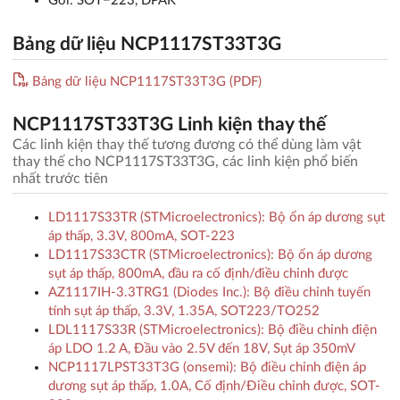
Gói: SOT−223, DPAK
Bảng dữ liệu NCP1117ST33T3G
Bảng dữ liệu NCP1117ST33T3G (PDF)
NCP1117ST33T3G Linh kiện thay thế
Các linh kiện thay thế tương đương có thể dùng làm vật
thay thế cho NCP1117ST33T3G, các linh kiện phổ biến
nhất trước tiên
LD1117S33TR (STMicroelectronics): Bộ ổn áp dương sụt
áp thấp, 3.3V, 800mA, SOT-223
LD1117S33CTR (STMicroelectronics): Bộ ổn áp dương
sụt áp thấp, 800mA, đầu ra cố định/điều chỉnh được
AZ1117IH-3.3TRG1 (Diodes Inc.): Bộ điều chỉnh tuyến
tính sụt áp thấp, 3.3V, 1.35A, SOT223/TO252
LDL1117S33R (STMicroelectronics): Bộ điều chỉnh điện
áp LDO 1.2 A, Đầu vào 2.5V đến 18V, Sụt áp 350mV
NCP1117LPST33T3G (onsemi): Bộ điều chỉnh điện áp
dương sụt áp thấp, 1.0A, Cố định/Điều chỉnh được, SOT-