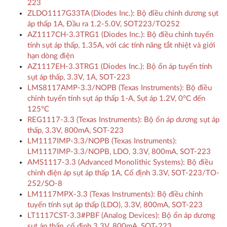
223
ZLDO1117G33TA (Diodes Inc.): Bộ điều chỉnh dương sụt
áp thấp 1A, Đầu ra 1.2-5.0V, SOT223/TO252
AZ1117CH-3.3TRG1 (Diodes Inc.): Bộ điều chỉnh tuyến
tính sụt áp thấp, 1.35A, với các tính năng tắt nhiệt và giới
hạn dòng điện
AZ1117EH-3.3TRG1 (Diodes Inc.): Bộ ổn áp tuyến tính
sụt áp thấp, 3.3V, 1A, SOT-223
LMS8117AMP-3.3/NOPB (Texas Instruments): Bộ điều
chỉnh tuyến tính sụt áp thấp 1-A, Sụt áp 1.2V, 0°C đến
125°C
REG1117-3.3 (Texas Instruments): Bộ ổn áp dương sụt áp
thấp, 3.3V, 800mA, SOT-223
LM1117IMP-3.3/NOPB (Texas Instruments):
LM1117IMP-3.3/NOPB, LDO, 3.3V, 800mA, SOT-223
AMS1117-3.3 (Advanced Monolithic Systems): Bộ điều
chỉnh điện áp sụt áp thấp 1A, Cố định 3.3V, SOT-223/TO-
252/SO-8
LM1117MPX-3.3 (Texas Instruments): Bộ điều chỉnh
tuyến tính sụt áp thấp (LDO), 3.3V, 800mA, SOT-223
LT1117CST-3.3#PBF (Analog Devices): Bộ ổn áp dương
sụt áp thấp, cố định 3.3V, 800mA, SOT-223