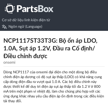
Cơ sở dữ liệu linh kiện điện tử
Ngôn ngữ (Language)
NCP1117ST33T3G: Bộ ổn áp LDO,
1.0A, Sụt áp 1.2V, Đầu ra Cố định/
Điều chỉnh được
onsemi
Dòng NCP1117 của onsemi đại diện cho một dòng bộ điều
chỉnh điện áp dương có độ sụt áp thấp (LDO) có khả năng cung
cấp dòng điện đầu ra vượt quá 1.0 A. Các bộ điều chỉnh này
được thiết kế để duy trì điện áp sụt áp thấp tối đa 1.2 V ở 800
mA trên một phạm vi nhiệt độ, làm cho chúng phù hợp với các
ứng dụng khác nhau yêu cầu điện áp ổn định trong các điều kiện
tải thay đổi.