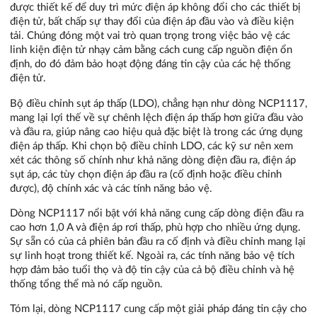
được thiết kế để duy trì mức điện áp không đổi cho các thiết bị
điện tử, bất chấp sự thay đổi của điện áp đầu vào và điều kiện
tải. Chúng đóng một vai trò quan trọng trong việc bảo vệ các
linh kiện điện tử nhạy cảm bằng cách cung cấp nguồn điện ổn
định, do đó đảm bảo hoạt động đáng tin cậy của các hệ thống
điện tử.
Bộ điều chỉnh sụt áp thấp (LDO), chẳng hạn như dòng NCP1117,
mang lại lợi thế về sự chênh lệch điện áp thấp hơn giữa đầu vào
và đầu ra, giúp nâng cao hiệu quả đặc biệt là trong các ứng dụng
điện áp thấp. Khi chọn bộ điều chỉnh LDO, các kỹ sư nên xem
xét các thông số chính như khả năng dòng điện đầu ra, điện áp
sụt áp, các tùy chọn điện áp đầu ra (cố định hoặc điều chỉnh
được), độ chính xác và các tính năng bảo vệ.
Dòng NCP1117 nổi bật với khả năng cung cấp dòng điện đầu ra
cao hơn 1,0 A và điện áp rơi thấp, phù hợp cho nhiều ứng dụng.
Sự sẵn có của cả phiên bản đầu ra cố định và điều chỉnh mang lại
sự linh hoạt trong thiết kế. Ngoài ra, các tính năng bảo vệ tích
hợp đảm bảo tuổi thọ và độ tin cậy của cả bộ điều chỉnh và hệ
thống tổng thể mà nó cấp nguồn.
Tóm lại, dòng NCP1117 cung cấp một giải pháp đáng tin cậy cho