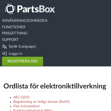
ANVÄNDNINGSOMRÅDEN
FUNKTIONER
PRISSÄTTNING
SUPPORT
Språk (Language)
Logga in
REGISTRERA DIG
Ordlista för elektroniktillverkning
AEC-Q101
Begränsning av farliga ämnen (RoHS)
Flex-mönsterkort
Fuktkänslighetsnivå (MSL)